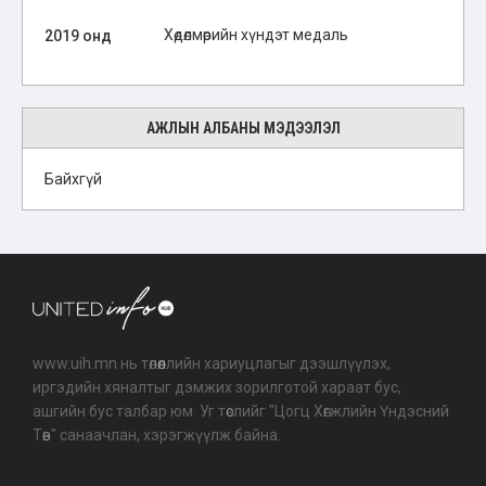
Хөдөлмөрийн хүндэт медаль
2019 онд
АЖЛЫН АЛБАНЫ МЭДЭЭЛЭЛ
Байхгүй
www.uih.mn нь төлөөллийн хариуцлагыг дээшлүүлэх,
иргэдийн хяналтыг дэмжих зорилготой хараат бус,
ашгийн бус талбар юм. Уг төслийг "Цогц Хөгжлийн Үндэсний
Төв" санаачлан, хэрэгжүүлж байна.