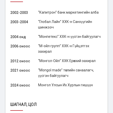
“Капитрон” банк маркетингийн алба
2002-2003
“Глобал Лайн” ХХК-н Санхүүгийн
2003-2004
шинжээч
“Монпетекс” ХХК-н үүсгэн байгуулагч
2004 онд
“М-ойл групп” ХХК-н Гүйцэтгэх
2006 оноос
захирал
“Монгол-Ойл” ХХК Ерөнхий захирал
2012 оноос
“Mongol made” төслийн санаалагч,
2021 оноос
үүсгэн байгуулагч
Монгол Улсын Их Хурлын гишүүн
2024 оноос
ШАГНАЛ, ЦОЛ