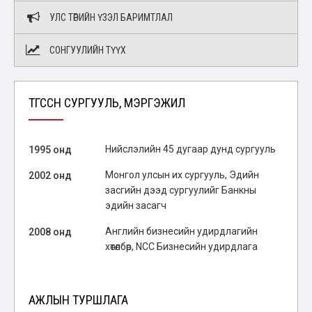
УЛС ТӨРИЙН ҮЗЭЛ БАРИМТЛАЛ
СОНГУУЛИЙН ТҮҮХ
ТӨГССӨН СУРГУУЛЬ, МЭРГЭЖИЛ
Нийслэлийн 45 дугаар дунд сургууль
1995 онд
Монгол улсын их сургууль, Эдийн
2002 онд
засгийн дээд сургуулийг Банкны
эдийн засагч
Английн бизнесийн удирдлагийн
2008 онд
хөтөлбөр, NCC Бизнесийн удирдлага
АЖЛЫН ТУРШЛАГА