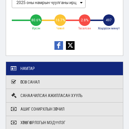
80.6%
16.7%
2.8%
497
Ирсэн
Чөлөөтэй
Тасалсан
Хоцорсон минут
НАМТАР
ӨГСӨН САНАЛ
САНААЧИЛСАН АЖИЛЛАСАН ХУУЛЬ
АШИГ СОНИРХЛЫН ЗӨРЧИЛ
ХӨРӨНГӨ ОРЛОГЫН МЭДҮҮЛЭГ