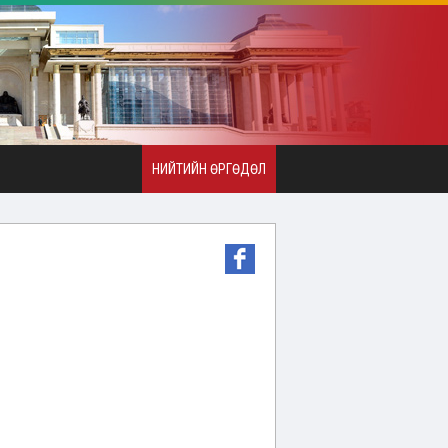
НИЙТИЙН ӨРГӨДӨЛ