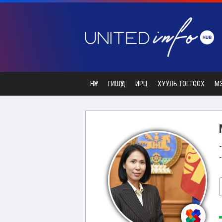
НҮҮР
ГИШҮҮД
ИРЦ
ХУУЛЬ ТОГТООХ
М