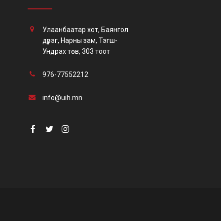
Улаанбаатар хот, Баянгол
дүүрэг, Нарны зам, Тэгш-
Ундрах төв, 303 тоот
976-77552212
info@uih.mn