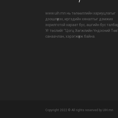
www.uih.mn нь төлөөллийн хариуцлагыг
дээшлүүлэх, иргэдийн хяналтыг дэмжих
зорилготой хараат бус, ашгийн бус талба
Уг төслийг "Цогц Хөгжлийн Үндэсний Төв
санаачлан, хэрэгжүүлж байна.
Copyright 2022 © All rights reserved by UIH.mn