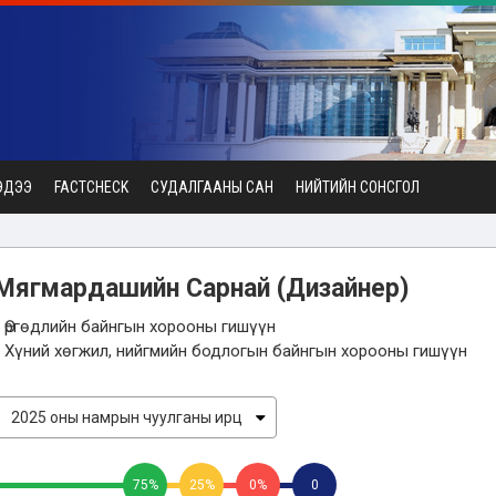
ЭДЭЭ
FACTCHECK
СУДАЛГААНЫ САН
НИЙТИЙН СОНСГОЛ
Мягмардашийн Сарнай
(Дизайнер)
- Өргөдлийн байнгын хорооны гишүүн
- Хүний хөгжил, нийгмийн бодлогын байнгын хорооны гишүүн
75%
25%
0%
0