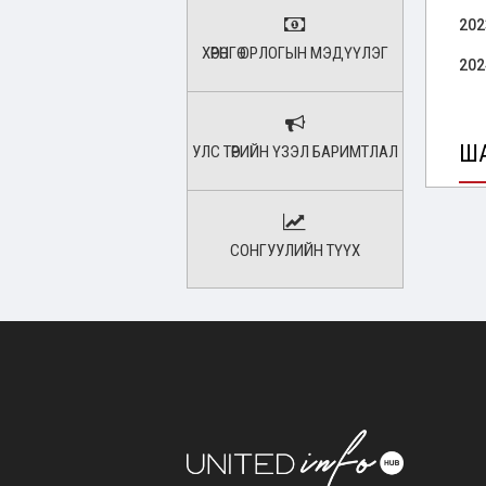
202
ХӨРӨНГӨ ОРЛОГЫН МЭДҮҮЛЭГ
202
ША
УЛС ТӨРИЙН ҮЗЭЛ БАРИМТЛАЛ
202
СОНГУУЛИЙН ТҮҮХ
202