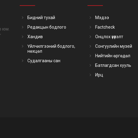
Бидний тухай
Мэдээ
Редакцын бодлого
Factcheck
р юм.
"
Хандив
Онцлох үзүүлэлт
Үйлчилгээний бодлого,
Сонгуулийн музей
нөхцөл
Нийтийн өргөдөл
Судалгааны сан
Батлагдсан хууль
Ирц