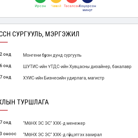
Ирсэн
Чөлөөтэй
Тасалсан
Хоцорсон
минут
ГССӨН СУРГУУЛЬ, МЭРГЭЖИЛ
2 онд
Монгени бүрэн дунд сургууль
6 онд
ШУТИС-ийн ҮТДС-ийн Хувцасны дизайнер, бакалавр
7 онд
ХУИС-ийн Бизнесийн удирлага, магистр
ЖЛЫН ТУРШЛАГА
7 онд
"МӨНХ ЭС ЭС" ХХК-д менежер
3 оноос
"МӨНХ ЭС ЭС" ХХК-д гүйцэтгэх захирал