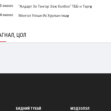
3 оноос
"Алдарт Эх Тэнгэр Ээж Холбоо" ТББ-н Тэргүүн
4 оноос
Монгол Улсын Их Хурлын гишүүн
ГНАЛ, ЦОЛ
3 онд
Хөдөлмөрийн хүндэт медаль
3 онд
Алдарт эх 2 одон
БИДНИЙ ТУХАЙ
МЭДЭЭЛЭЛ