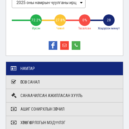
72.2%
27.8%
0%
28
Ирсэн
Чөлөөтэй
Тасалсан
Хоцорсон минут
НАМТАР
ӨГСӨН САНАЛ
САНААЧИЛСАН АЖИЛЛАСАН ХУУЛЬ
АШИГ СОНИРХЛЫН ЗӨРЧИЛ
ХӨРӨНГӨ ОРЛОГЫН МЭДҮҮЛЭГ