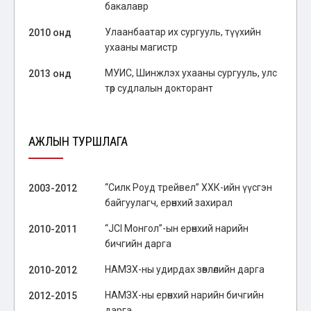
бакалавр
Улаанбаатар их сургууль, түүхийн
2010 онд
ухааны магистр
МУИС, Шинжлэх ухааны сургууль, улс
2013 онд
төр судлалын докторант
АЖЛЫН ТУРШЛАГА
“Силк Роуд трейвел” ХХК-ийн үүсгэн
2003-2012
байгуулагч, ерөнхий захирал
“JCI Монгол”-ын ерөнхий нарийн
2010-2011
бичгийн дарга
НАМЗХ-ны удирдах зөвлөлийн дарга
2010-2012
НАМЗХ-ны ерөнхий нарийн бичгийн
2012-2015
дарга