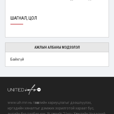
ШАГНАЛ, ЦОЛ
АЖЛЫН АЛБАНЫ МЭДЭЭЛЭЛ
Байхгүй
www.uih.mn нь төлөөллийн хариуцлагыг дээшлүүлэх,
иргэдийн хяналтыг дэмжих зорилготой хараат бус,
ашгийн бус талбар юм. Уг төслийг "Цогц Хөгжлийн Үндэсний