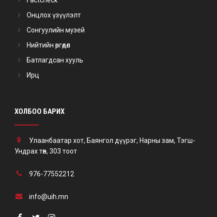
Factcheck
Онцлох үзүүлэлт
Сонгуулийн музей
Нийтийн өргөдөл
Батлагдсан хууль
Ирц
ХОЛБОО БАРИХ
Улаанбаатар хот, Баянгол дүүрэг, Нарны зам, Тэгш-
Ундрах төв, 303 тоот
976-77552212
info@uih.mn