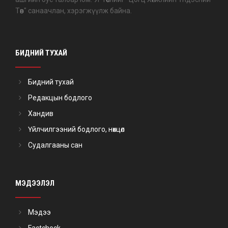
Төв" санаачлан, хэрэгжүүлж байна.
БИДНИЙ ТУХАЙ
Бидний тухай
Редакцын бодлого
Хандив
Үйлчилгээний бодлого, нөхцөл
Судалгааны сан
МЭДЭЭЛЭЛ
Мэдээ