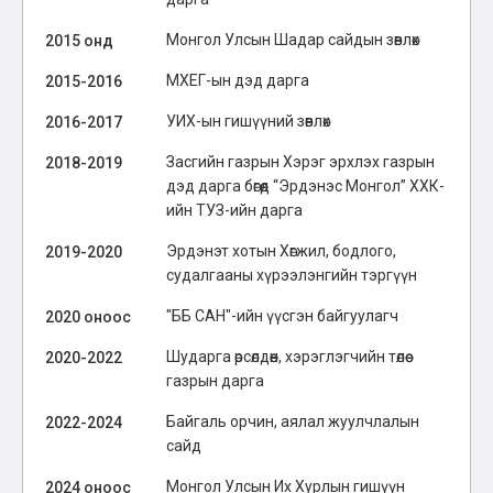
Монгол Улсын Шадар сайдын зөвлөх
2015 онд
МХЕГ-ын дэд дарга
2015-2016
УИХ-ын гишүүний зөвлөх
2016-2017
Засгийн газрын Хэрэг эрхлэх газрын
2018-2019
дэд дарга бөгөөд “Эрдэнэс Монгол” ХХК-
ийн ТУЗ-ийн дарга
Эрдэнэт хотын Хөгжил, бодлого,
2019-2020
судалгааны хүрээлэнгийн тэргүүн
"ББ САН"-ийн үүсгэн байгуулагч
2020 оноос
Шударга өрсөлдөөн, хэрэглэгчийн төлөө
2020-2022
газрын дарга
Байгаль орчин, аялал жуулчлалын
2022-2024
сайд
Монгол Улсын Их Хурлын гишүүн
2024 оноос