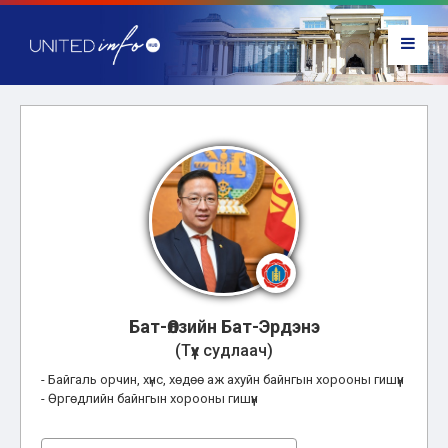
Бат-Өлзийн Бат-Эрдэнэ
(Түүх судлаач)
- Байгаль орчин, хүнс, хөдөө аж ахуйн байнгын хорооны гишүүн
- Өргөдлийн байнгын хорооны гишүүн