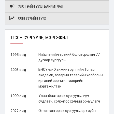
УЛС ТӨРИЙН ҮЗЭЛ БАРИМТЛАЛ
СОНГУУЛИЙН ТҮҮХ
ТӨГССӨН СУРГУУЛЬ, МЭРГЭЖИЛ
Нийслэлийн ерөнхий боловсролын 77
1995 онд
дугаар сургууль
БНСУ-ын Ханжин группийн Топас
2003 онд
академи, агаарын тээврийн холбооны
иргэний зорчигч тээврийн
мэргэжилтэн
Улаанбаатар их сургууль, түүх
1999 онд
судлаач, солонгос хэлний орчуулагч
Отгонтэнгэр их сургууль, эрх зүйн
2022 онд