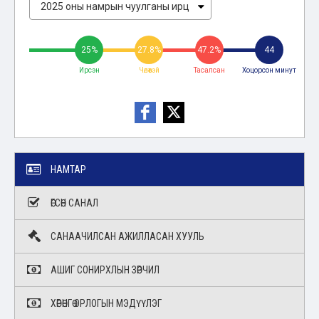
25%
27.8%
47.2%
44
Ирсэн
Чөлөөтэй
Тасалсан
Хоцорсон минут
НАМТАР
ӨГСӨН САНАЛ
САНААЧИЛСАН АЖИЛЛАСАН ХУУЛЬ
АШИГ СОНИРХЛЫН ЗӨРЧИЛ
ХӨРӨНГӨ ОРЛОГЫН МЭДҮҮЛЭГ