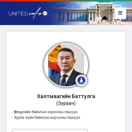
Халтмаагийн Баттулга
(Зураач)
- Өргөдлийн байнгын хорооны гишүүн
- Хууль зүйн байнгын хорооны гишүүн