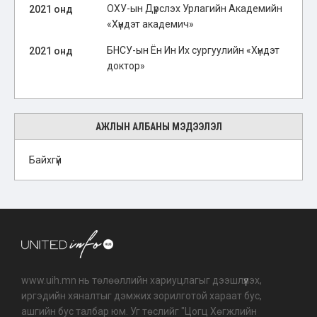
ОХУ-ын Дүрслэх Урлагийн Академийн
2021 онд
«Хүндэт академич»
БНСУ-ын Ён Ин Их сургуулийн «Хүндэт
2021 онд
доктор»
АЖЛЫН АЛБАНЫ МЭДЭЭЛЭЛ
Байхгүй
www.uih.mn нь төлөөллийн хариуцлагыг дээшлүүлэх,
иргэдийн хяналтыг дэмжих зорилготой хараат бус,
ашгийн бус талбар юм. Уг төслийг "Цогц Хөгжлийн