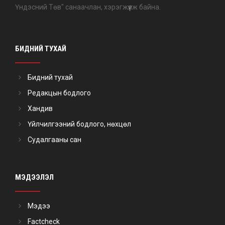
Үндэсний Төв" санаачлан, хэрэгжүүлж байна.
БИДНИЙ ТУХАЙ
Бидний тухай
Редакцын бодлого
Хандив
Үйлчилгээний бодлого, нөхцөл
Судалгааны сан
МЭДЭЭЛЭЛ
Мэдээ
Factcheck