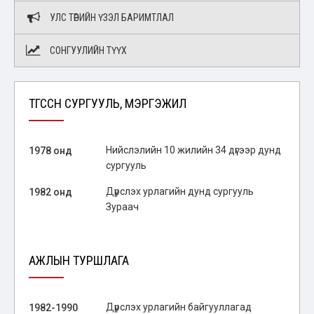
УЛС ТӨРИЙН ҮЗЭЛ БАРИМТЛАЛ
СОНГУУЛИЙН ТҮҮХ
ТӨГССӨН СУРГУУЛЬ, МЭРГЭЖИЛ
Нийслэлийн 10 жилийн 34 дүгээр дунд
1978 онд
сургууль
Дүрслэх урлагийн дунд сургууль
1982 онд
Зураач
АЖЛЫН ТУРШЛАГА
Дүрслэх урлагийн байгууллагад
1982-1990