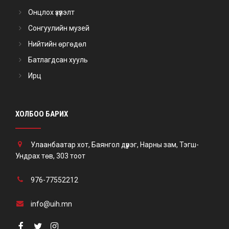
Онцлох үзүүлэлт
Сонгуулийн музей
Нийтийн өргөдөл
Батлагдсан хууль
Ирц
ХОЛБОО БАРИХ
Улаанбаатар хот, Баянгол дүүрэг, Нарны зам, Тэгш-
Ундрах төв, 303 тоот
976-77552212
info@uih.mn