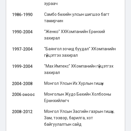
зураач
Самбо бөхийн улсын шигшээ багт
1986-1990
тамирчин
"Женко" ХХКомпанийн Ерөнхий
1990-2004
захирал
"Баянгол зочид буудал" ХКомпанийн
1997-2004
гүйцэтгэх захирал
"Мах Импекс" ХКомпанийн гүйцэтгэх
1999-2004
захирал
Монгол Улсын Их Хурлын гишүүн
2004-2008
Монголын Жудо Бөхийн Холбооны
2006 оноос
Ерөнхийлөгч
Монгол Улсын Засгийн газрын гишүүн,
2008-2012
Зам, тээвэр, барилга, хот
байгуулалтын сайд