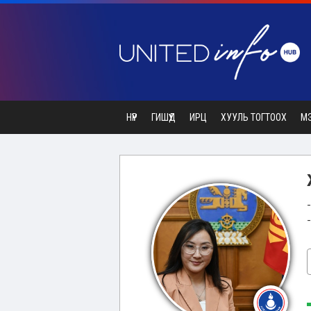
НҮҮР
ГИШҮҮД
ИРЦ
ХУУЛЬ ТОГТООХ
М