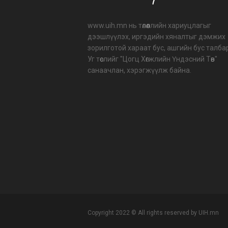
201
www.uih.mn нь төлөөллийн хариуцлагыг
202
дээшлүүлэх, иргэдийн хяналтыг дэмжих
зорилготой хараат бус, ашгийн бус талба
202
Уг төслийг "Цогц Хөгжлийн Үндэсний Төв"
202
санаачлан, хэрэгжүүлж байна.
ША
Copyright 2022 © All rights reserved by UIH.mn