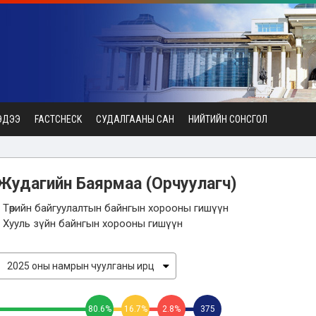
ЭДЭЭ
FACTCHECK
СУДАЛГААНЫ САН
НИЙТИЙН СОНСГОЛ
Жудагийн Баярмаа
(Орчуулагч)
- Төрийн байгуулалтын байнгын хорооны гишүүн
- Хууль зүйн байнгын хорооны гишүүн
80.6%
16.7%
2.8%
375