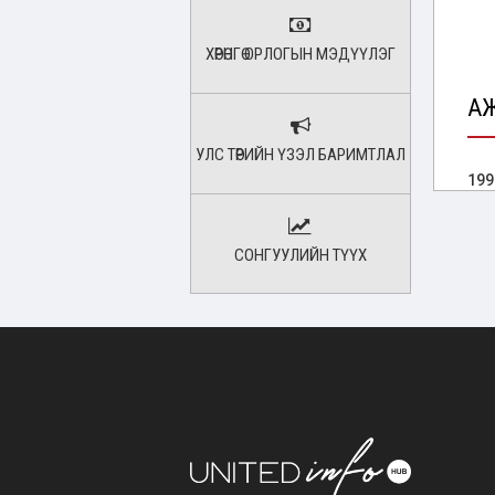
ХӨРӨНГӨ ОРЛОГЫН МЭДҮҮЛЭГ
А
УЛС ТӨРИЙН ҮЗЭЛ БАРИМТЛАЛ
199
199
СОНГУУЛИЙН ТҮҮХ
199
200
200
201