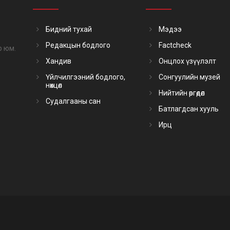
6-2019
УИХ-ын Тамгын Газарт Гадаад харилцааны хэлтсийн зөвлө
УИХ-ын гишүүний зөвлөх
Бидний тухай
Мэдээ
2 оноос
Ардчилсан намын Үндэсний Зөвлөлдөх Хорооны тэргүүлэг
Редакцын бодлого
Factcheck
р юм.
3 оноос
Ардчилсан намын Дэд дарга
Хандив
Онцлох үзүүлэлт
4 оноос
Монгол Улсын Их Хурлын гишүүн
Үйлчилгээний бодлого,
Сонгуулийн музей
нөхцөл
Нийтийн өргөдөл
Судалгааны сан
Батлагдсан хууль
ГНАЛ, ЦОЛ
Ирц