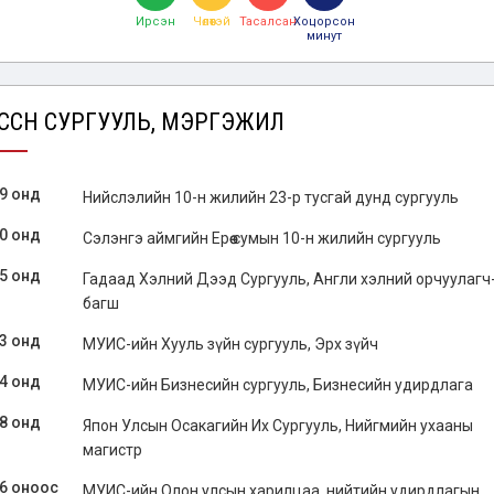
Ирсэн
Чөлөөтэй
Тасалсан
Хоцорсон
минут
ГССӨН СУРГУУЛЬ, МЭРГЭЖИЛ
9 онд
Нийслэлийн 10-н жилийн 23-р тусгай дунд сургууль
0 онд
Сэлэнгэ аймгийн Ерөө сумын 10-н жилийн сургууль
5 онд
Гадаад Хэлний Дээд Сургууль, Англи хэлний орчуулагч
багш
3 онд
МУИС-ийн Хууль зүйн сургууль, Эрх зүйч
4 онд
МУИС-ийн Бизнесийн сургууль, Бизнесийн удирдлага
8 онд
Япон Улсын Осакагийн Их Сургууль, Нийгмийн ухааны
магистр
6 оноос
МУИС-ийн Олон улсын харилцаа, нийтийн удирдлагын