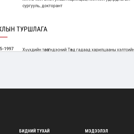
сургууль, докторант
ЖЛЫН ТУРШЛАГА
5-1997
Хүүхдийн төлөө Үндэсний Төвд гадаад харилцааны хэлтсий
ажилтан
7-1998
Азийн хөгжлийн банкны төслийн ажилтан
8-2001
JCI Mongolia-д Ерөнхий Нарийн бичгийн дарга
1-2003
Канад-Монголын бизнесийн нийгэмлэгт менежер
4-2005
БСШУЯ-нд Гадаад харилцааны хэлтсийн дарга
4-2016
ГХЯ-ны Гадаад бодлогын нэгдсэн зохицуулалтын
судалгааны төвийн Дэд захирал, ТЗУГ, ОТХАГ-т 1-р нари
бичгийн дарга
БИДНИЙ ТУХАЙ
МЭДЭЭЛЭЛ