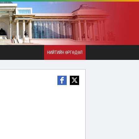
НИЙТИЙН ӨРГӨДӨЛ