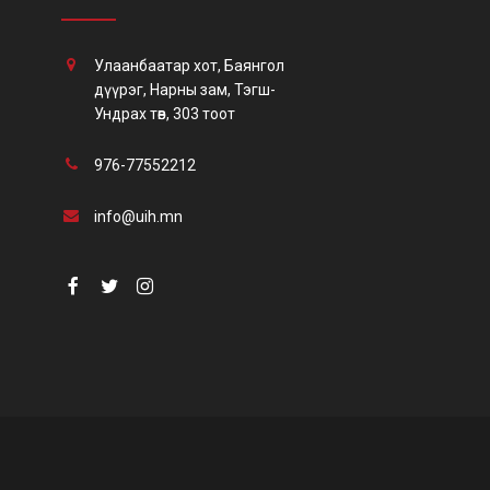
х,
Улаанбаатар хот, Баянгол
ч
дүүрэг, Нарны зам, Тэгш-
Ундрах төв, 303 тоот
976-77552212
info@uih.mn