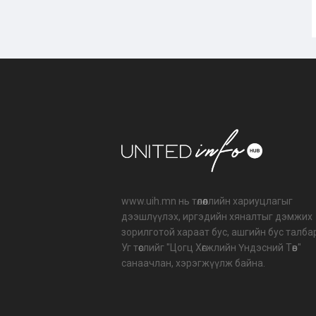
www.uih.mn нь төлөөллийн хариуцлагыг
дээшлүүлэх, иргэдийн хяналтыг дэмжих
зорилготой хараат бус, ашгийн бус талба
Уг төслийг "Цогц Хөгжлийн Үндэсний Төв"
санаачлан, хэрэгжүүлж байна.