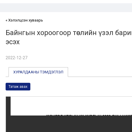
« Хэлэлцсэн хуваарь
Байнгын хороогоор төслийн үзэл бар
эсэх
2022-12-27
ХУРАЛДААНЫ ТЭМДЭГЛЭЛ
Татаж авах