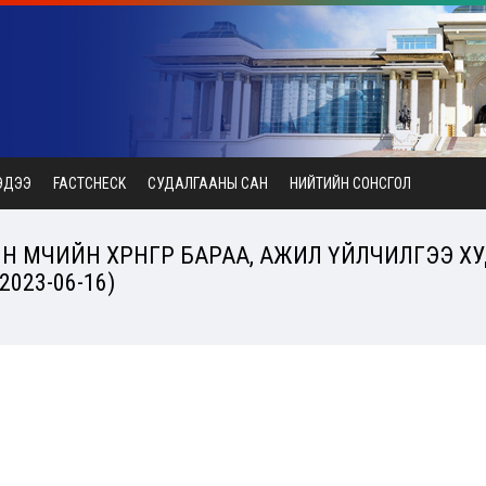
ЭДЭЭ
FACTCHECK
СУДАЛГААНЫ САН
НИЙТИЙН СОНСГОЛ
 ӨМЧИЙН ХӨРӨНГӨӨР БАРАА, АЖИЛ ҮЙЛЧИЛГЭЭ Х
023-06-16)