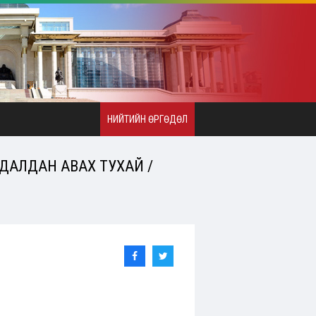
НИЙТИЙН ӨРГӨДӨЛ
УДАЛДАН АВАХ ТУХАЙ /