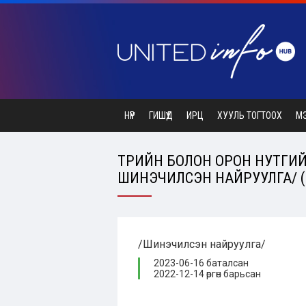
НҮҮР
ГИШҮҮД
ИРЦ
ХУУЛЬ ТОГТООХ
М
ТӨРИЙН БОЛОН ОРОН НУТГИЙН
ШИНЭЧИЛСЭН НАЙРУУЛГА/ (2
/Шинэчилсэн найруулга/
2023-06-16 баталсан
2022-12-14 өргөн барьсан