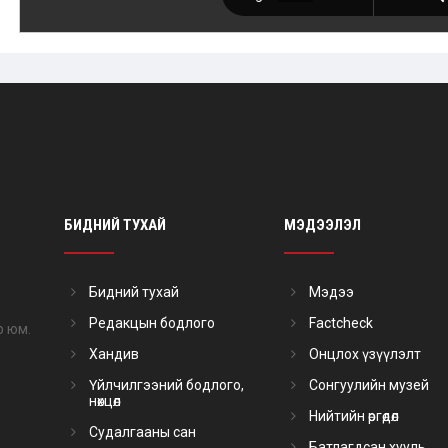
БИДНИЙ ТУХАЙ
МЭДЭЭЛЭЛ
Бидний тухай
Мэдээ
Редакцын бодлого
Factcheck
р юм.
Хандив
Онцлох үзүүлэлт
Үйлчилгээний бодлого,
Сонгуулийн музей
нөхцөл
Нийтийн өргөдөл
Судалгааны сан
Батлагдсан хууль