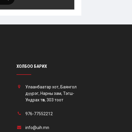
ХОЛБОО БАРИХ
Улаанбаатар хот, Баянгол
дүүрэг, Нарны зам, Тэгш-
Ундрах төв, 303 тоот
976-77552212
info@uih.mn