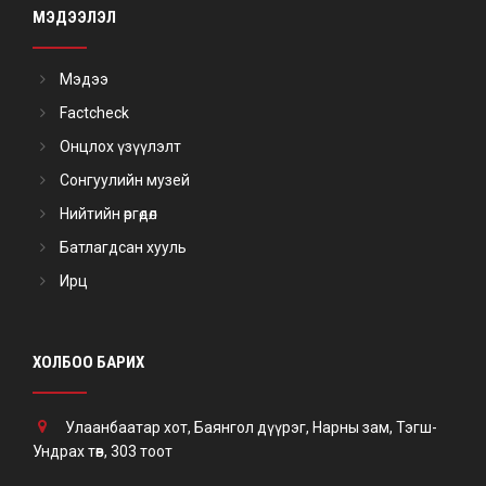
МЭДЭЭЛЭЛ
Мэдээ
Factcheck
Онцлох үзүүлэлт
Сонгуулийн музей
Нийтийн өргөдөл
Батлагдсан хууль
Ирц
ХОЛБОО БАРИХ
Улаанбаатар хот, Баянгол дүүрэг, Нарны зам, Тэгш-
Ундрах төв, 303 тоот