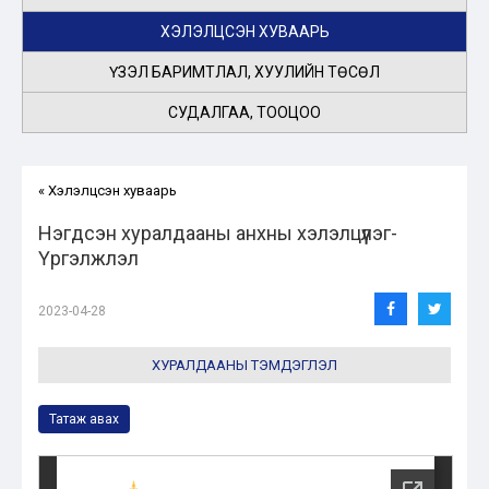
ХЭЛЭЛЦСЭН ХУВААРЬ
ҮЗЭЛ БАРИМТЛАЛ, ХУУЛИЙН ТӨСӨЛ
СУДАЛГАА, ТООЦОО
« Хэлэлцсэн хуваарь
Нэгдсэн хуралдааны анхны хэлэлцүүлэг-
Үргэлжлэл
2023-04-28
ХУРАЛДААНЫ ТЭМДЭГЛЭЛ
Татаж авах