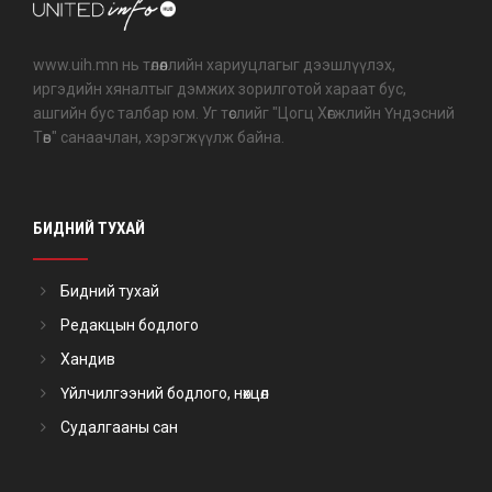
www.uih.mn нь төлөөллийн хариуцлагыг дээшлүүлэх,
иргэдийн хяналтыг дэмжих зорилготой хараат бус,
ашгийн бус талбар юм. Уг төслийг "Цогц Хөгжлийн Үндэсний
Төв" санаачлан, хэрэгжүүлж байна.
БИДНИЙ ТУХАЙ
Бидний тухай
Редакцын бодлого
Хандив
Үйлчилгээний бодлого, нөхцөл
Судалгааны сан