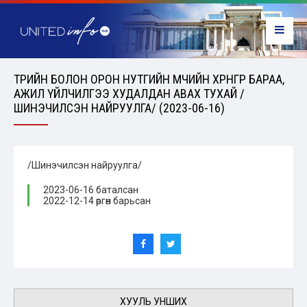
ТӨРИЙН БОЛОН ОРОН НУТГИЙН ӨМЧИЙН ХӨРӨНГӨӨР БАРАА,
АЖИЛ ҮЙЛЧИЛГЭЭ ХУДАЛДАН АВАХ ТУХАЙ /
ШИНЭЧИЛСЭН НАЙРУУЛГА/ (2023-06-16)
/Шинэчилсэн найруулга/
2023-06-16 баталсан
2022-12-14 өргөн барьсан
ХУУЛЬ УНШИХ