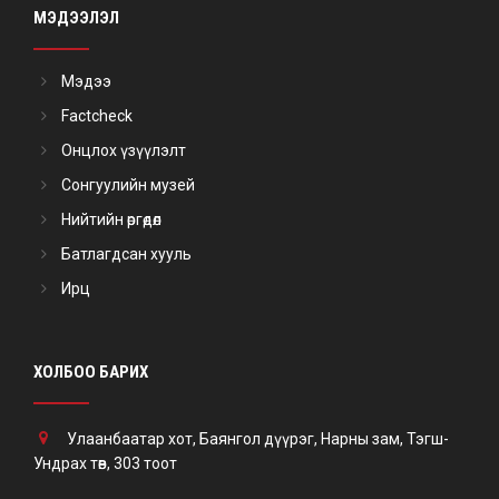
МЭДЭЭЛЭЛ
Мэдээ
Factcheck
Онцлох үзүүлэлт
Сонгуулийн музей
Нийтийн өргөдөл
Батлагдсан хууль
Ирц
ХОЛБОО БАРИХ
Улаанбаатар хот, Баянгол дүүрэг, Нарны зам, Тэгш-
Ундрах төв, 303 тоот