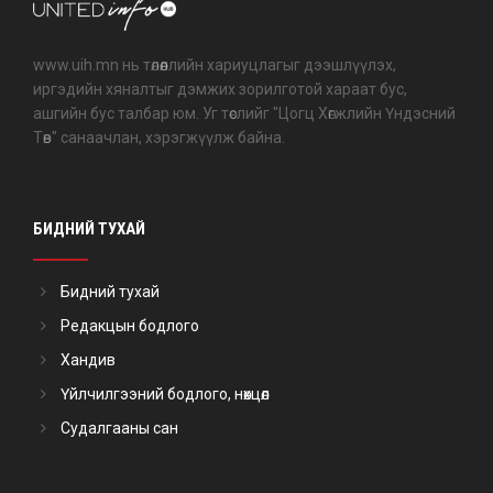
www.uih.mn нь төлөөллийн хариуцлагыг дээшлүүлэх,
иргэдийн хяналтыг дэмжих зорилготой хараат бус,
ашгийн бус талбар юм. Уг төслийг "Цогц Хөгжлийн Үндэсний
Төв" санаачлан, хэрэгжүүлж байна.
БИДНИЙ ТУХАЙ
Бидний тухай
Редакцын бодлого
Хандив
Үйлчилгээний бодлого, нөхцөл
Судалгааны сан