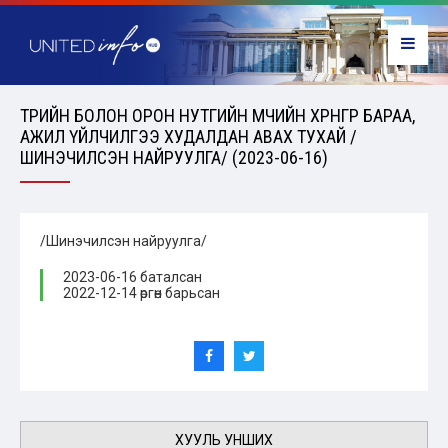
ТӨРИЙН БОЛОН ОРОН НУТГИЙН ӨМЧИЙН ХӨРӨНГӨӨР БАРАА,
АЖИЛ ҮЙЛЧИЛГЭЭ ХУДАЛДАН АВАХ ТУХАЙ /
ШИНЭЧИЛСЭН НАЙРУУЛГА/ (2023-06-16)
/Шинэчилсэн найруулга/
2023-06-16 баталсан
2022-12-14 өргөн барьсан
ХУУЛЬ УНШИХ