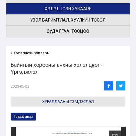
ХЭЛЭЛЦСЭН ХУВААРЬ
ҮЗЭЛ БАРИМТЛАЛ, ХУУЛИЙН ТӨСӨЛ
СУДАЛГАА, ТООЦОО
« Хэлэлцсэн хуваарь
Байнгын хорооны анхны хэлэлцүүлэг -
Үргэлжлэл
2023-05-02
ХУРАЛДААНЫ ТЭМДЭГЛЭЛ
Татаж авах