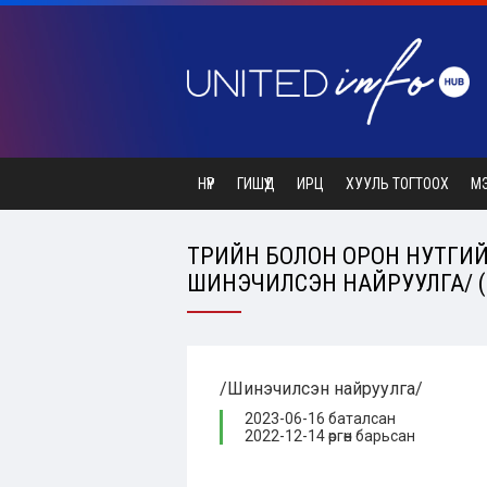
НҮҮР
ГИШҮҮД
ИРЦ
ХУУЛЬ ТОГТООХ
М
ТӨРИЙН БОЛОН ОРОН НУТГИЙН
ШИНЭЧИЛСЭН НАЙРУУЛГА/ (2
/Шинэчилсэн найруулга/
2023-06-16 баталсан
2022-12-14 өргөн барьсан