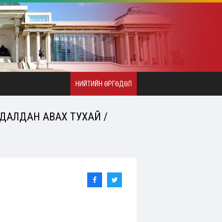
НИЙТИЙН ӨРГӨДӨЛ
УДАЛДАН АВАХ ТУХАЙ /