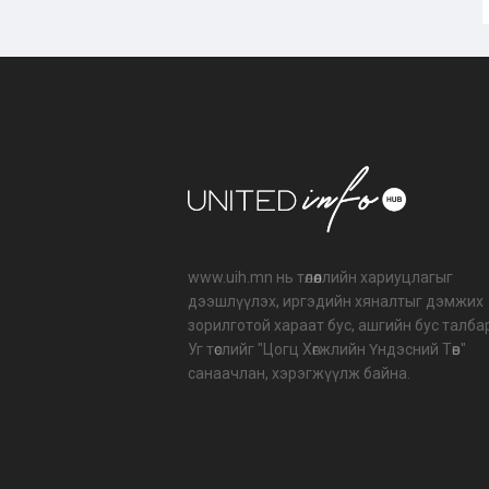
www.uih.mn нь төлөөллийн хариуцлагыг
дээшлүүлэх, иргэдийн хяналтыг дэмжих
зорилготой хараат бус, ашгийн бус талба
Уг төслийг "Цогц Хөгжлийн Үндэсний Төв"
санаачлан, хэрэгжүүлж байна.