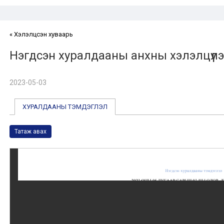
« Хэлэлцсэн хуваарь
Нэгдсэн хуралдааны анхны хэлэлцүүлэ
2023-05-03
ХУРАЛДААНЫ ТЭМДЭГЛЭЛ
Татаж авах