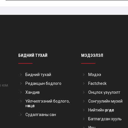
БИДНИЙ ТУХАЙ
МЭДЭЭЛЭЛ
Бидний тухай
Мэдээ
Редакцын бодлого
Factcheck
р юм.
Хандив
Онцлох үзүүлэлт
Үйлчилгээний бодлого,
Сонгуулийн музей
нөхцөл
Нийтийн өргөдөл
Судалгааны сан
Батлагдсан хууль
Ирц