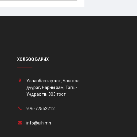
ХОЛБОО БАРИХ
Улаанбаатар хот, Баянгол
дүүрэг, Нарны зам, Тэгш-
Ундрах төв, 303 тоот
976-77552212
info@uih.mn