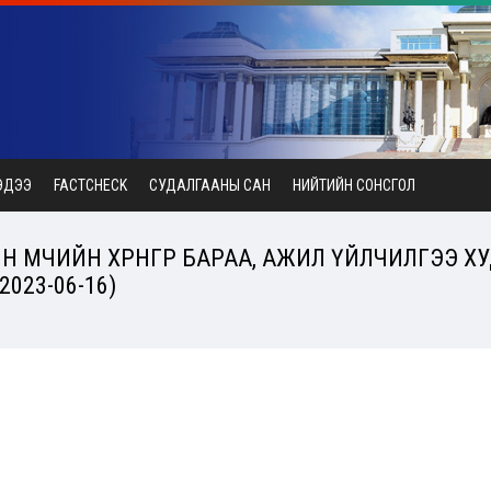
ЭДЭЭ
FACTCHECK
СУДАЛГААНЫ САН
НИЙТИЙН СОНСГОЛ
 ӨМЧИЙН ХӨРӨНГӨӨР БАРАА, АЖИЛ ҮЙЛЧИЛГЭЭ Х
023-06-16)