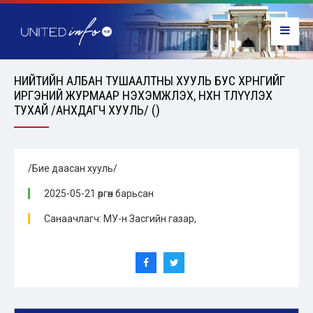
НИЙТИЙН АЛБАН ТУШААЛТНЫ ХУУЛЬ БУС ХӨРӨНГИЙГ
ИРГЭНИЙ ЖУРМААР НЭХЭМЖЛЭХ, НӨХӨН ТӨЛҮҮЛЭХ
ТУХАЙ /АНХДАГЧ ХУУЛЬ/ ()
/Бие даасан хууль/
2025-05-21 өргөн барьсан
Санаачлагч: МУ-н Засгийн газар,