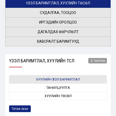
ҮЗЭЛ БАРИМТЛАЛ, ХУУЛИЙН ТӨСӨЛ
СУДАЛГАА, ТООЦОО
ИРГЭДИЙН ОРОЛЦОО
ДАГАЛДАХ ӨӨРЧЛӨЛТ
ХАВСРАЛТ БАРИМТУУД
ҮЗЭЛ БАРИМТЛАЛ, ХУУЛИЙН ТӨСӨЛ
Тайлбар
ХУУЛИЙН ҮЗЭЛ БАРИМТЛАЛ
ТАНИЛЦУУЛГА
ХУУЛИЙН ТӨСӨЛ
Татаж авах