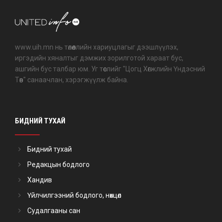
www.uih.mn нь төлөөллийн хариуцлагыг дээшлүүлэх,
иргэдийн хяналтыг дэмжих зорилготой хараат бус,
ашгийн бус талбар юм. Уг төслийг "Цогц Хөгжлийн Үндэсний
Төв" санаачлан, хэрэгжүүлж байна.
БИДНИЙ ТУХАЙ
Бидний тухай
Редакцын бодлого
Хандив
Үйлчилгээний бодлого, нөхцөл
Судалгааны сан