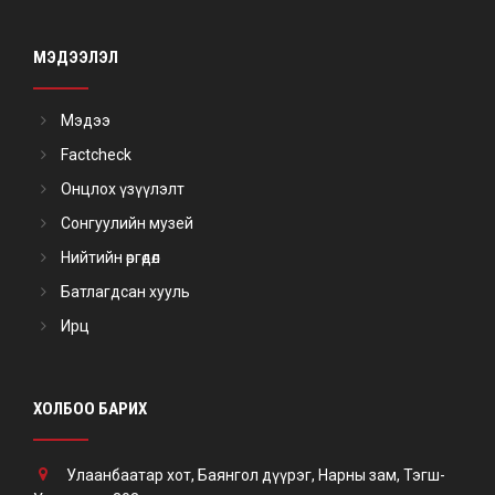
МЭДЭЭЛЭЛ
Мэдээ
Factcheck
Онцлох үзүүлэлт
Сонгуулийн музей
Нийтийн өргөдөл
Батлагдсан хууль
Ирц
ХОЛБОО БАРИХ
Улаанбаатар хот, Баянгол дүүрэг, Нарны зам, Тэгш-