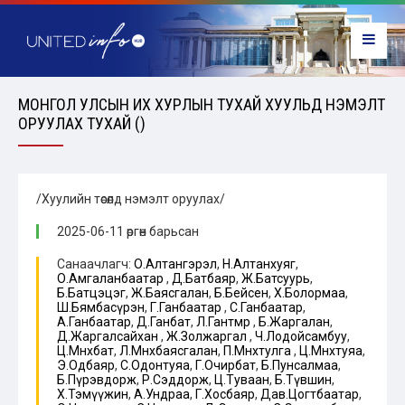
МОНГОЛ УЛСЫН ИХ ХУРЛЫН ТУХАЙ ХУУЛЬД НЭМЭЛТ
ОРУУЛАХ ТУХАЙ ()
/Хуулийн төсөлд нэмэлт оруулах/
2025-06-11 өргөн барьсан
Санаачлагч:
О.Алтангэрэл
,
Н.Алтанхуяг
,
О.Амгаланбаатар
,
Д.Батбаяр
,
Ж.Батсуурь
,
Б.Батцэцэг
,
Ж.Баясгалан
,
Б.Бейсен
,
Х.Болормаа
,
Ш.Бямбасүрэн
,
Г.Ганбаатар
,
С.Ганбаатар
,
А.Ганбаатар
,
Д.Ганбат
,
Л.Гантөмөр
,
Б.Жаргалан
,
Д.Жаргалсайхан
,
Ж.Золжаргал
,
Ч.Лодойсамбуу
,
Ц.Мөнхбат
,
Л.Мөнхбаясгалан
,
П.Мөнхтулга
,
Ц.Мөнхтуяа
,
Э.Одбаяр
,
С.Одонтуяа
,
Г.Очирбат
,
Б.Пунсалмаа
,
Б.Пүрэвдорж
,
Р.Сэддорж
,
Ц.Туваан
,
Б.Түвшин
,
Х.Тэмүүжин
,
А.Ундраа
,
Г.Хосбаяр
,
Дав.Цогтбаатар
,