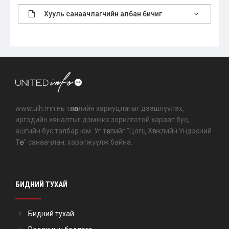
Хууль санаачлагчийн албан бичиг
www.uih.mn нь төлөөллийн хариуцлагыг дээшлүүлэх,
иргэдийн хяналтыг дэмжих зорилготой хараат бус,
ашгийн бус талбар юм. Уг төслийг "Цогц Хөгжлийн Үндэсний
Төв" санаачлан, хэрэгжүүлж байна.
БИДНИЙ ТУХАЙ
Бидний тухай