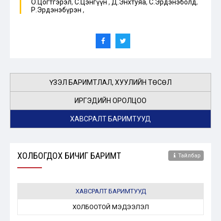
О.Цогтгэрэл
,
С.Цэнгүүн
,
Д.Энхтуяа
,
С.Эрдэнэболд
,
Р.Эрдэнэбүрэн
,
ҮЗЭЛ БАРИМТЛАЛ, ХУУЛИЙН ТӨСӨЛ
ИРГЭДИЙН ОРОЛЦОО
ХАВСРАЛТ БАРИМТУУД
ХОЛБОГДОХ БИЧИГ БАРИМТ
Тайлбар
ХАВСРАЛТ БАРИМТУУД
ХОЛБООТОЙ МЭДЭЭЛЭЛ