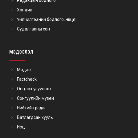
Редакцын бодлого
Хандив
Үйлчилгээний бодлого, нөхцөл
Судалгааны сан
МЭДЭЭЛЭЛ
Мэдээ
Factcheck
Онцлох үзүүлэлт
Сонгуулийн музей
Нийтийн өргөдөл
Батлагдсан хууль
Ирц