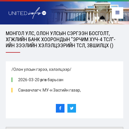
МОНГОЛ УЛС, ОЛОН УЛСЫН СЭРГЭЭН БОСГОЛТ,
ХӨГЖЛИЙН БАНК ХООРОНДЫН "ЭРЧИМ ХҮЧ-4 ТӨСӨЛ"-
ИЙН ЗЭЭЛИЙН ХЭЛЭЛЦЭЭРИЙН ТӨСӨЛ, ЗӨВШИЛЦӨХ ()
/Олон улсын гэрээ, хэлэлцээр/
2026-03-20 өргөн барьсан
Санаачлагч: МУ-н Засгийн газар,