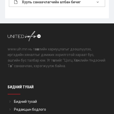
Хууль санаачлагчийн албан бичиг
www.uih.mn нь төлөөллийн хариуцлагыг дээшлүүлэх,
иргэдийн хяналтыг дэмжих зорилготой хараат бус,
ашгийн бус талбар юм. Уг төслийг "Цогц Хөгжлийн Үндэсний
Төв" санаачлан, хэрэгжүүлж байна.
БИДНИЙ ТУХАЙ
Бидний тухай
Редакцын бодлого