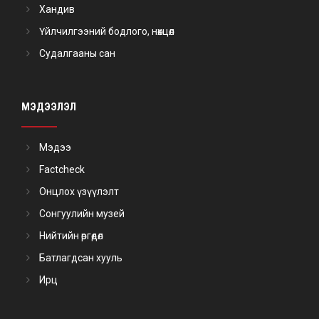
Хандив
Үйлчилгээний бодлого, нөхцөл
Судалгааны сан
МЭДЭЭЛЭЛ
Мэдээ
Factcheck
Онцлох үзүүлэлт
Сонгуулийн музей
Нийтийн өргөдөл
Батлагдсан хууль
Ирц