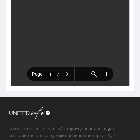
www.uih.mn нь төлөөллийн хариуцлагыг дээшлүүлэх,
иргэдийн хяналтыг дэмжих зорилготой хараат бус,