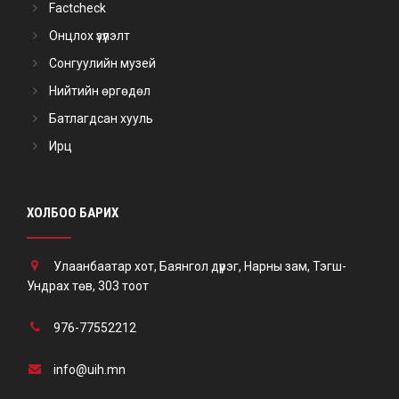
Factcheck
Онцлох үзүүлэлт
Сонгуулийн музей
Нийтийн өргөдөл
Батлагдсан хууль
Ирц
ХОЛБОО БАРИХ
Улаанбаатар хот, Баянгол дүүрэг, Нарны зам, Тэгш-
Ундрах төв, 303 тоот
976-77552212
info@uih.mn