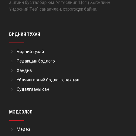
ашгийн бус талбар юм. Уг төслийг "Цогц Хөгжлийн
Үндэсний Төв" санаачлан, хэрэгжүүлж байна.
БИДНИЙ ТУХАЙ
Бидний тухай
Редакцын бодлого
Хандив
Үйлчилгээний бодлого, нөхцөл
Судалгааны сан
МЭДЭЭЛЭЛ
Мэдээ