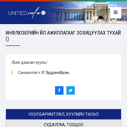
ИНФЛЮЗЕРИЙН ҮЙЛ АЖИЛЛАГААГ ЗОХИЦУУЛАХ ТУХАЙ
()
/Бие даасан хууль/
Санаачлагч:
Р.Эрдэнэбүрэн
,
ҮЗЭЛ БАРИМТЛАЛ, ХУУЛИЙН ТӨСӨЛ
СУДАЛГАА, ТООЦОО