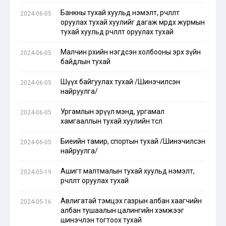
Банкны тухай хуульд нэмэлт, өөрчлөлт
2024-06-05
оруулах тухай хуулийг дагаж мөрдөх журмын
тухай хуульд өөрчлөлт оруулах тухай
Малчин өрхийн нэгдсэн холбооны эрх зүйн
2024-06-05
байдлын тухай
Шүүх байгуулах тухай /Шинэчилсэн
2024-06-05
найруулга/
Ургамлын эрүүл мэнд, ургамал
2024-06-05
хамгааллын тухай хуулийн төсөл
Биеийн тамир, спортын тухай /Шинэчилсэн
2024-06-05
найруулга/
Ашигт малтмалын тухай хуульд нэмэлт,
2024-05-19
өөрчлөлт оруулах тухай
Авлигатай тэмцэх газрын албан хаагчийн
2024-05-16
албан тушаалын цалингийн хэмжээг
шинэчлэн тогтоох тухай