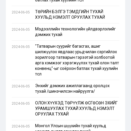
батлах тухай хуулийн төсөл
ТӨРИЙН БЭЛГЭ ТЭМДГИЙН ТУХАЙ
2024-06-05
ХУУЛЬД НЭМЭЛТ ОРУУЛАХ ТУХАЙ
Мэдээллийн технологийн үйлдвэрлэлийг
2024-06-05
дэмжих тухай
"Татварын суурийг багасгах, ашиг
2024-06-05
шилжүүлэх явдлаас урьдчилан сэргийлэх
зорилгоор татварын гэрээтэй холбоотой
арга хэмжээг хэрэгжүүлэх тухай олон талт
конвенц"-ыг соёрхон батлах тухай хуулийн
төсөл
Энхийг дэмжих ажиллагаанд оролцох
2024-06-05
тухай /шинэчилсэн найруулга/
ОЛОН ХҮҮХЭД ТӨРҮҮЛЖ ӨСГӨСӨН ЭХИЙГ
2024-06-05
УРАМШУУЛАХ ТУХАЙ ХУУЛЬД НЭМЭЛТ
ОРУУЛАХ ТУХАЙ
Монгол Улсын шүүхийн тухай хуульд
2024-06-05