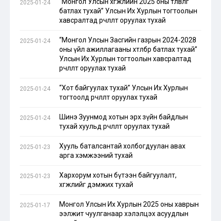
“Монгол Улсын хөгжлийн 2025 оны төлөвлөгөө
2025-01-24
батлах тухай” Улсын Их Хурлын тогтоолын
хавсралтад өөрчлөлт оруулах тухай
“Монгол Улсын Засгийн газрын 2024-2028
2025-01-24
оны үйл ажиллагааны хөтөлбөр батлах тухай”
Улсын Их Хурлын тогтоолын хавсралтад
өөрчлөлт оруулах тухай
“Хот байгуулах тухай” Улсын Их Хурлын
2025-01-24
тогтоолд өөрчлөлт оруулах тухай
Шинэ Зуунмод хотын эрх зүйн байдлын
2025-01-24
тухай хуульд өөрчлөлт оруулах тухай
Хууль баталсантай холбогдуулан авах
2025-01-23
арга хэмжээний тухай
Хархорум хотын бүтээн байгуулалт,
2025-01-23
хөгжлийг дэмжих тухай
Монгол Улсын Их Хурлын 2025 оны хаврын
2025-01-17
ээлжит чуулганаар хэлэлцэх асуудлын