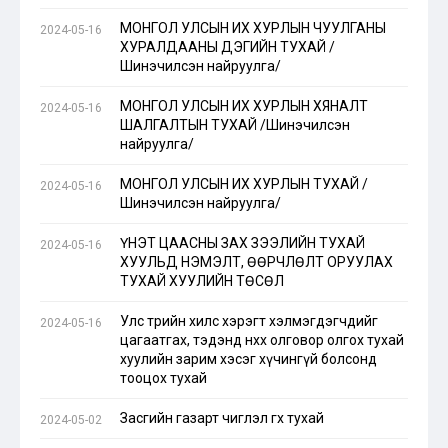
МОНГОЛ УЛСЫН ИХ ХУРЛЫН ЧУУЛГАНЫ
2024-05-16
ХУРАЛДААНЫ ДЭГИЙН ТУХАЙ /
Шинэчилсэн найруулга/
МОНГОЛ УЛСЫН ИХ ХУРЛЫН ХЯНАЛТ
2024-05-16
ШАЛГАЛТЫН ТУХАЙ /Шинэчилсэн
найруулга/
МОНГОЛ УЛСЫН ИХ ХУРЛЫН ТУХАЙ /
2024-05-16
Шинэчилсэн найруулга/
ҮНЭТ ЦААСНЫ ЗАХ ЗЭЭЛИЙН ТУХАЙ
2024-05-16
ХУУЛЬД НЭМЭЛТ, ӨӨРЧЛӨЛТ ОРУУЛАХ
ТУХАЙ ХУУЛИЙН ТӨСӨЛ
Улс төрийн хилс хэрэгт хэлмэгдэгчдийг
2024-05-16
цагаатгах, тэдэнд нөхөх олговор олгох тухай
хуулийн зарим хэсэг хүчингүй болсонд
тооцох тухай
Засгийн газарт чиглэл өгөх тухай
2024-05-02