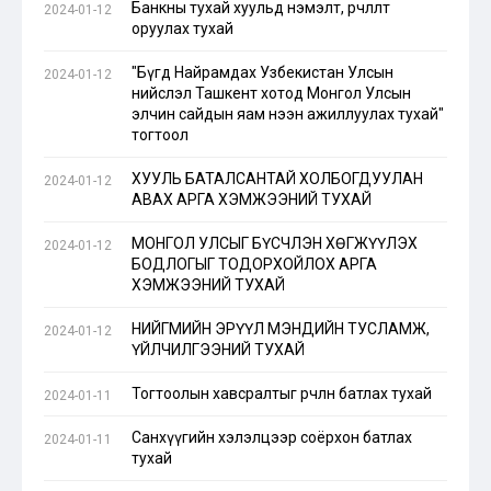
Банкны тухай хуульд нэмэлт, өөрчлөлт
2024-01-12
оруулах тухай
"Бүгд Найрамдах Узбекистан Улсын
2024-01-12
нийслэл Ташкент хотод Монгол Улсын
элчин сайдын яам нээн ажиллуулах тухай"
тогтоол
ХУУЛЬ БАТАЛСАНТАЙ ХОЛБОГДУУЛАН
2024-01-12
АВАХ АРГА ХЭМЖЭЭНИЙ ТУХАЙ
МОНГОЛ УЛСЫГ БҮСЧЛЭН ХӨГЖҮҮЛЭХ
2024-01-12
БОДЛОГЫГ ТОДОРХОЙЛОХ АРГА
ХЭМЖЭЭНИЙ ТУХАЙ
НИЙГМИЙН ЭРҮҮЛ МЭНДИЙН ТУСЛАМЖ,
2024-01-12
ҮЙЛЧИЛГЭЭНИЙ ТУХАЙ
Тогтоолын хавсралтыг өөрчлөн батлах тухай
2024-01-11
Санхүүгийн хэлэлцээр соёрхон батлах
2024-01-11
тухай