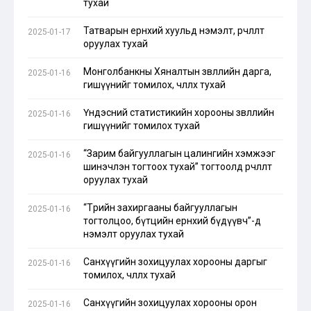
тухай
Татварын ерөнхий хуульд нэмэлт, өөрчлөлт
2025-01-17
оруулах тухай
Монголбанкны Хяналтын зөвлөлийн дарга,
2025-01-16
гишүүнийг томилох, чөлөөлөх тухай
Үндэсний статистикийн хорооны зөвлөлийн
2025-01-16
гишүүнийг томилох тухай
“Зарим байгууллагын цалингийн хэмжээг
2025-01-16
шинэчлэн тогтоох тухай” тогтоолд өөрчлөлт
оруулах тухай
“Төрийн захиргааны байгууллагын
2025-01-16
тогтолцоо, бүтцийн ерөнхий бүдүүвч”-д
нэмэлт оруулах тухай
Санхүүгийн зохицуулах хорооны даргыг
2025-01-16
томилох, чөлөөлөх тухай
Санхүүгийн зохицуулах хорооны орон
2025-01-16