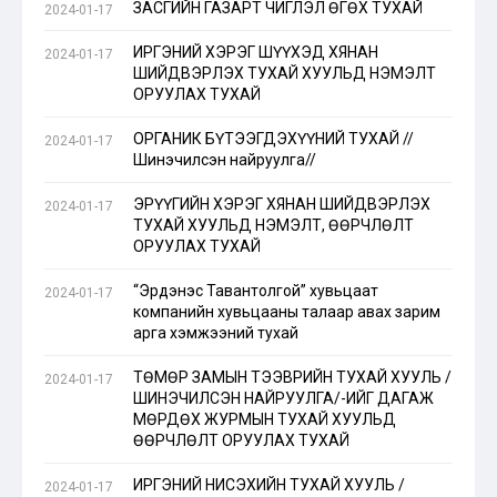
ЗАСГИЙН ГАЗАРТ ЧИГЛЭЛ ӨГӨХ ТУХАЙ
2024-01-17
ИРГЭНИЙ ХЭРЭГ ШҮҮХЭД ХЯНАН
2024-01-17
ШИЙДВЭРЛЭХ ТУХАЙ ХУУЛЬД НЭМЭЛТ
ОРУУЛАХ ТУХАЙ
ОРГАНИК БҮТЭЭГДЭХҮҮНИЙ ТУХАЙ //
2024-01-17
Шинэчилсэн найруулга//
ЭРҮҮГИЙН ХЭРЭГ ХЯНАН ШИЙДВЭРЛЭХ
2024-01-17
ТУХАЙ ХУУЛЬД НЭМЭЛТ, ӨӨРЧЛӨЛТ
ОРУУЛАХ ТУХАЙ
“Эрдэнэс Тавантолгой” хувьцаат
2024-01-17
компанийн хувьцааны талаар авах зарим
арга хэмжээний тухай
ТӨМӨР ЗАМЫН ТЭЭВРИЙН ТУХАЙ ХУУЛЬ /
2024-01-17
ШИНЭЧИЛСЭН НАЙРУУЛГА/-ИЙГ ДАГАЖ
МӨРДӨХ ЖУРМЫН ТУХАЙ ХУУЛЬД
ӨӨРЧЛӨЛТ ОРУУЛАХ ТУХАЙ
ИРГЭНИЙ НИСЭХИЙН ТУХАЙ ХУУЛЬ /
2024-01-17