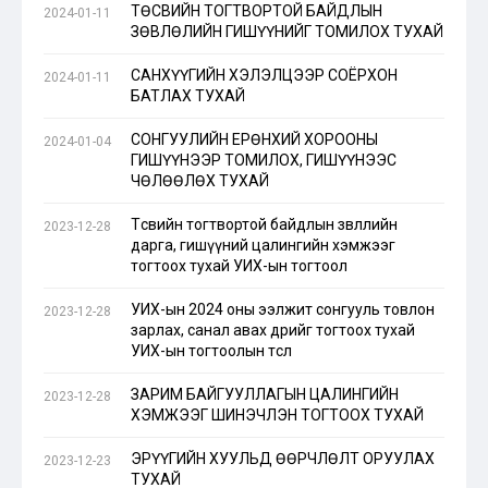
ТӨСВИЙН ТОГТВОРТОЙ БАЙДЛЫН
2024-01-11
ЗӨВЛӨЛИЙН ГИШҮҮНИЙГ ТОМИЛОХ ТУХАЙ
САНХҮҮГИЙН ХЭЛЭЛЦЭЭР СОЁРХОН
2024-01-11
БАТЛАХ ТУХАЙ
СОНГУУЛИЙН ЕРӨНХИЙ ХОРООНЫ
2024-01-04
ГИШҮҮНЭЭР ТОМИЛОХ, ГИШҮҮНЭЭС
ЧӨЛӨӨЛӨХ ТУХАЙ
Төсвийн тогтвортой байдлын зөвлөлийн
2023-12-28
дарга, гишүүний цалингийн хэмжээг
тогтоох тухай УИХ-ын тогтоол
УИХ-ын 2024 оны ээлжит сонгууль товлон
2023-12-28
зарлах, санал авах өдрийг тогтоох тухай
УИХ-ын тогтоолын төсөл
ЗАРИМ БАЙГУУЛЛАГЫН ЦАЛИНГИЙН
2023-12-28
ХЭМЖЭЭГ ШИНЭЧЛЭН ТОГТООХ ТУХАЙ
ЭРҮҮГИЙН ХУУЛЬД ӨӨРЧЛӨЛТ ОРУУЛАХ
2023-12-23
ТУХАЙ