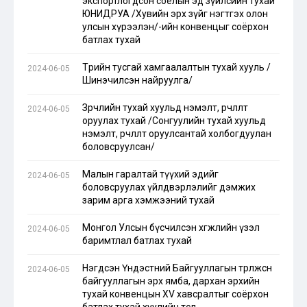
экспортлогдсон соёлын эд зүйлсийн тухай
ЮНИДРУА /Хувийн эрх зүйг нэгтгэх олон
улсын хүрээлэн/-ийн конвенцыг соёрхон
батлах тухай
Төрийн тусгай хамгаалалтын тухай хууль /
2024-06-05
Шинэчилсэн найруулга/
Зөрчлийн тухай хуульд нэмэлт, өөрчлөлт
2024-06-05
оруулах тухай /Сонгуулийн тухай хуульд
нэмэлт, өөрчлөлт оруулсантай холбогдуулан
боловсруулсан/
Малын гаралтай түүхий эдийг
2024-06-05
боловсруулах үйлдвэрлэлийг дэмжих
зарим арга хэмжээний тухай
Монгол Улсын бүсчилсэн хөгжлийн үзэл
2024-06-05
баримтлал батлах тухай
Нэгдсэн Үндэстний Байгууллагын төрөлжсөн
2024-06-05
байгууллагын эрх ямба, дархан эрхийн
тухай конвенцын XV хавсралтыг соёрхон