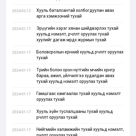
Хууль баталсантай холбогдуулан авах
2024-02-12
арга хэмжээний тухай
Эрүүгийн хэрэг хянан шийдвэрлэх тухай
2024-01-17
хуульд нэмэлт, өөрчлөлт оруулах тухай
хуулийг дагаж мөрдөх журмын тухай
Боловсролын ерөнхий хуульд өөрчлөлт оруулах
2024-01-17
тухай
Төрийн болон орон нутгийн өмчийн хөрөнгөөр
2024-01-17
бараа, ажил, үйлчилгээ худалдан авах
тухай хуульд нэмэлт оруулах тухай
Гамшгаас хамгаалах тухай хуульд нэмэлт
2024-01-17
оруулах тухай
Хууль зүйн туслалцааны тухай хуульд
2024-01-17
өөрчлөлт оруулах тухай
Нийгмийн халамжийн тухай хуульд нэмэлт,
2024-01-17
өөрчлөлт оруулах тухай