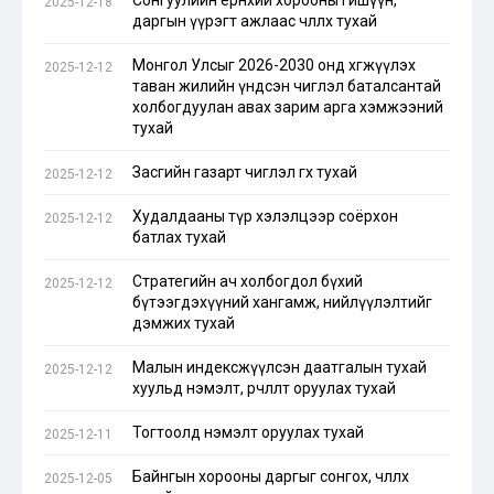
Сонгуулийн ерөнхий хорооны гишүүн,
2025-12-18
даргын үүрэгт ажлаас чөлөөлөх тухай
Монгол Улсыг 2026-2030 онд хөгжүүлэх
2025-12-12
таван жилийн үндсэн чиглэл баталсантай
холбогдуулан авах зарим арга хэмжээний
тухай
Засгийн газарт чиглэл өгөх тухай
2025-12-12
Худалдааны түр хэлэлцээр соёрхон
2025-12-12
батлах тухай
Стратегийн ач холбогдол бүхий
2025-12-12
бүтээгдэхүүний хангамж, нийлүүлэлтийг
дэмжих тухай
Малын индексжүүлсэн даатгалын тухай
2025-12-12
хуульд нэмэлт, өөрчлөлт оруулах тухай
Тогтоолд нэмэлт оруулах тухай
2025-12-11
Байнгын хорооны даргыг сонгох, чөлөөлөх
2025-12-05