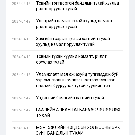
Төсвийн тогтвортой байдлын тухай хуульд
2024-04-19
өөрчлөлт оруулах тухай
Улс төрийн намын тухай хуульд нэмэлт,
2024-04-19
өөрчлөлт оруулах тухай
Засгийн газрын тусгай сангийн тухай
2024-04-19
хуульд нэмэлт оруулах тухай
Төсвийн тухай хуульд нэмэлт, өөрчлөлт
2024-04-19
оруулах тухай
Уламжлалт мал аж ахуйд тулгамдаж буй
2024-04-19
уур амьсгалын өөрчлөлтөөс шалтгаалсан сөрөг
нөлөөллийг бууруулах тухай хуулийн төсөл
Үндэсний баялгийн сангийн тухай
2024-04-19
ГААЛИЙН АЛБАН ТАТВАРААС ЧӨЛӨӨЛӨХ
2024-04-19
ТУХАЙ
МЭРГЭЖЛИЙН НЭГДСЭН ХОЛБООНЫ ЭРХ
2024-04-19
ЗҮЙН БАЙДЛЫН ТУХАЙ