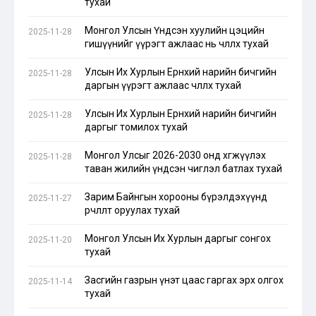
тухай
Монгол Улсын Үндсэн хуулийн цэцийн
2025-11-28
гишүүнийг үүрэгт ажлаас нь чөлөөлөх тухай
Улсын Их Хурлын Ерөнхий нарийн бичгийн
2025-11-28
даргын үүрэгт ажлаас чөлөөлөх тухай
Улсын Их Хурлын Ерөнхий нарийн бичгийн
2025-11-28
даргыг томилох тухай
Монгол Улсыг 2026-2030 онд хөгжүүлэх
2025-11-28
таван жилийн үндсэн чиглэл батлах тухай
Зарим Байнгын хорооны бүрэлдэхүүнд
2025-11-27
өөрчлөлт оруулах тухай
Монгол Улсын Их Хурлын даргыг сонгох
2025-11-20
тухай
Засгийн газрын үнэт цаас гаргах эрх олгох
2025-11-14
тухай