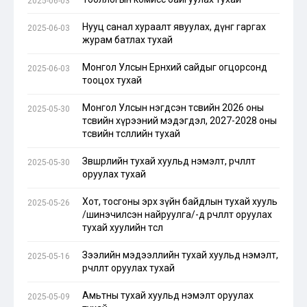
2025-06-03
Нууц санал хураалт явуулах, дүнг гаргах
2025-06-03
журам батлах тухай
Монгол Улсын Ерөнхий сайдыг огцорсонд
2025-06-03
тооцох тухай
Монгол Улсын нэгдсэн төсвийн 2026 оны
2025-05-30
төсвийн хүрээний мэдэгдэл, 2027-2028 оны
төсвийн төсөөллийн тухай
Зөвшөөрлийн тухай хуульд нэмэлт, өөрчлөлт
2025-05-30
оруулах тухай
Хот, тосгоны эрх зүйн байдлын тухай хууль
2025-05-26
/шинэчилсэн найруулга/-д өөрчлөлт оруулах
тухай хуулийн төсөл
Зээлийн мэдээллийн тухай хуульд нэмэлт,
2025-05-16
өөрчлөлт оруулах тухай
Амьтны тухай хуульд нэмэлт оруулах
2025-05-09