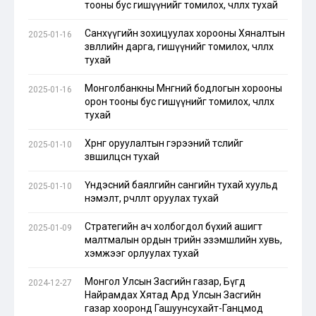
тооны бус гишүүнийг томилох, чөлөөлөх тухай
Санхүүгийн зохицуулах хорооны Хяналтын
2025-01-16
зөвлөлийн дарга, гишүүнийг томилох, чөлөөлөх
тухай
Монголбанкны Мөнгөний бодлогын хорооны
2025-01-16
орон тооны бус гишүүнийг томилох, чөлөөлөх
тухай
Хөрөнгө оруулалтын гэрээний төслийг
2025-01-10
зөвшилцсөн тухай
Үндэсний баялгийн сангийн тухай хуульд
2025-01-10
нэмэлт, өөрчлөлт оруулах тухай
Стратегийн ач холбогдол бүхий ашигт
2025-01-09
малтмалын ордын төрийн эзэмшлийн хувь,
хэмжээг орлуулах тухай
Монгол Улсын Засгийн газар, Бүгд
2024-12-27
Найрамдах Хятад Ард Улсын Засгийн
газар хооронд Гашуунсухайт-Ганцмод