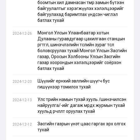
боомтын хил дамнасан төмөр замын бүтээн
байгуулалтыг хэрэгжүүлэх хэлэлцээрийг
байгуулахад баримтлах үндсэн чиглэл
батлах тухай
Монгол Улсын Улаанбаатар хотын
2024-12-26
Дулааны гуравдугаар цахилгаан станцын
өргөтгөл, шинэчлэлийн төслийн зураг төсөл
боловсруулах тухай Монгол Улсын Засгийн
газар, Оросын Холбооны Улсын Засгийн
газар хоорондын хэлэлцээрийг соёрхон
батлах тухай
Шүүхийг ерөнхий зөвлөлийн шүүгч бус
2024-12-20
гишүүнээр томилох тухай
Улс төрийн намын тухай хууль /шинэчилсэн
2024-12-13
найруулга/-ийг дагаж мөрдөх журмын тухай
хуульд өөрчлөлт оруулах тухай
Засгийн газрын үнэт цаас гаргах эрх олгох
2024-12-12
тухай