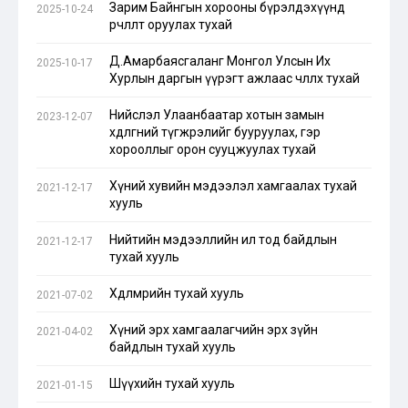
Зарим Байнгын хорооны бүрэлдэхүүнд
2025-10-24
өөрчлөлт оруулах тухай
Д.Амарбаясгаланг Монгол Улсын Их
2025-10-17
Хурлын даргын үүрэгт ажлаас чөлөөлөх тухай
Нийслэл Улаанбаатар хотын замын
2023-12-07
хөдөлгөөний түгжрэлийг бууруулах, гэр
хорооллыг орон сууцжуулах тухай
Хүний хувийн мэдээлэл хамгаалах тухай
2021-12-17
хууль
Нийтийн мэдээллийн ил тод байдлын
2021-12-17
тухай хууль
Хөдөлмөрийн тухай хууль
2021-07-02
Хүний эрх хамгаалагчийн эрх зүйн
2021-04-02
байдлын тухай хууль
Шүүхийн тухай хууль
2021-01-15