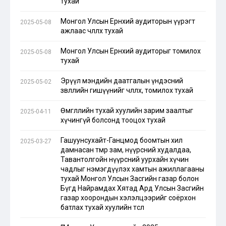
тухай
Монгол Улсын Ерөнхий аудиторын үүрэгт
2025-05-08
ажлаас чөлөөлөх тухай
Монгол Улсын Ерөнхий аудиторыг томилох
2025-05-08
тухай
Эрүүл мэндийн даатгалын үндэсний
2025-05-02
зөвлөлийн гишүүнийг чөлөөлөх, томилох тухай
Өмгөөллийн тухай хуулийн зарим заалтыг
2025-04-11
хүчингүй болсонд тооцох тухай
Гашуунсухайт-Ганцмод боомтын хил
2025-03-27
дамнасан төмөр зам, нүүрсний худалдаа,
Тавантолгойн нүүрсний уурхайн хүчин
чадлыг нэмэгдүүлэх хамтын ажиллагааны
тухай Монгол Улсын Засгийн газар болон
Бүгд Найрамдах Хятад Ард Улсын Засгийн
газар хоорондын хэлэлцээрийг соёрхон
батлах тухай хуулийн төсөл