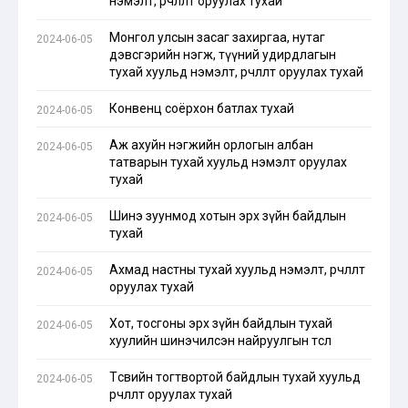
нэмэлт, өөрчлөлт оруулах тухай
Монгол улсын засаг захиргаа, нутаг
2024-06-05
дэвсгэрийн нэгж, түүний удирдлагын
тухай хуульд нэмэлт, өөрчлөлт оруулах тухай
Конвенц соёрхон батлах тухай
2024-06-05
Аж ахуйн нэгжийн орлогын албан
2024-06-05
татварын тухай хуульд нэмэлт оруулах
тухай
Шинэ зуунмод хотын эрх зүйн байдлын
2024-06-05
тухай
Ахмад настны тухай хуульд нэмэлт, өөрчлөлт
2024-06-05
оруулах тухай
Хот, тосгоны эрх зүйн байдлын тухай
2024-06-05
хуулийн шинэчилсэн найруулгын төсөл
Төсвийн тогтвортой байдлын тухай хуульд
2024-06-05
өөрчлөлт оруулах тухай