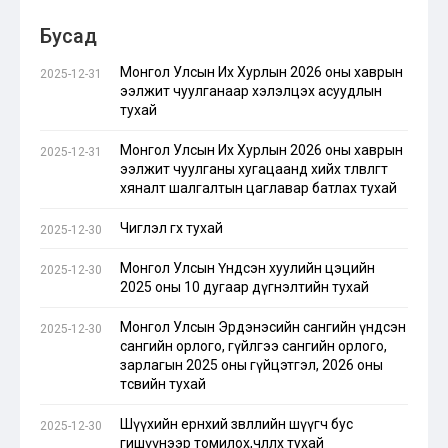
Бусад
Монгол Улсын Их Хурлын 2026 оны хаврын
2025-12-31
ээлжит чуулганаар хэлэлцэх асуудлын
тухай
Монгол Улсын Их Хурлын 2026 оны хаврын
2025-12-31
ээлжит чуулганы хугацаанд хийх төлөвлөгөөт
хяналт шалгалтын цаглавар батлах тухай
Чиглэл өгөх тухай
2025-12-30
Монгол Улсын Үндсэн хуулийн цэцийн
2025-12-30
2025 оны 10 дугаар дүгнэлтийн тухай
Монгол Улсын Эрдэнэсийн сангийн үндсэн
2025-12-30
сангийн орлого, гүйлгээ сангийн орлого,
зарлагын 2025 оны гүйцэтгэл, 2026 оны
төсвийн тухай
Шүүхийн ерөнхий зөвлөлийн шүүгч бус
2025-12-30
гишүүнээр томилох,чөлөөлөх тухай