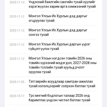
Үндэсний баялгийн сангийн тухай хуулийг
2025-11-14
хэрэгжүүлэх зарим арга хэмжээний тухай
Монгол Улсын Их Хурлын дэд даргыг
2025-11-12
огцруулах тухай
Монгол Улсын Их Хурлын дэд даргыг
2025-11-12
сонгох тухай
Монгол Улсын Их Хурлын даргын үүрэг
2025-11-12
гүйцэтгүүлэх тухай
Монгол Улсын нэгдсэн төсвийн 2026 оны
2025-11-12
төсвийн хүрээний мэдэгдэл, 2027-2028 оны
төсвийн төсөөллийн тухай хуульд өөрчлөлт
оруулах тухай
Тэтгэврийн асуудлаар хамтран ажиллах
2025-11-05
тухай хэлэлцээрийг соёрхон батлах тухай
Төрөөс мөнгөний бодлогын талаар 2026 онд
2025-10-17
баримтлах үндсэн чиглэл батлах тухай