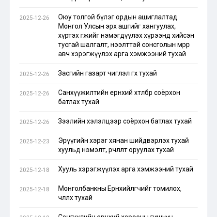
Оюу толгой бүлэг ордын ашиглалтад
2025-12-26
Монгол Улсын эрх ашгийг хангуулах,
хүртэх өгөөжийг нэмэгдүүлэх хүрээнд хийсэн
тусгай шалгалт, нээлттэй сонсголын мөрөөр
авч хэрэгжүүлэх арга хэмжээний тухай
Засгийн газарт чиглэл өгөх тухай
2025-12-26
Санхүүжилтийн ерөнхий хөтөлбөр соёрхон
2025-12-26
батлах тухай
Зээлийн хэлэлцээр соёрхон батлах тухай
2025-12-26
Эрүүгийн хэрэг хянан шийдвэрлэх тухай
2025-12-23
хуульд нэмэлт, өөрчлөлт оруулах тухай
Хууль хэрэгжүүлэх арга хэмжээний тухай
2025-12-18
Монголбанкны Ерөнхийлөгчийг томилох,
2025-12-18
чөлөөлөх тухай