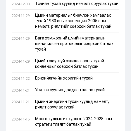
Төсвийн тухай хуульд нэмэлт оруулах тухай
2024-12-03
Цөмийн материалыг биечлэн хамгаалах
2024-11-29
тухай 1980 оны конвенцын 2005 оны
нэмэлт, өөрчлөлтийг соёрхон батлах тухай
Бага хэмжээний цөмийн материалын
2024-11-29
шинэчилсэн протоколыг соёрхон батлах
тухай
Цөмийн аюулгүй ажиллагааны тухай
2024-11-29
конвенцыг соёрхон батлах тухай
Ерөнхийлөгчийн хоригийн тухай
2024-11-22
Үндсэн хуулиа дээдлэн залах тухай
2024-11-21
Цөмийн энергийн тухай хуульд нэмэлт,
2024-11-21
өөрчлөлт оруулах тухай
Монгол улсын их хурлын 2024-2028 оны
2024-11-15
стратеги төлөвлөгөөг батлах тухай