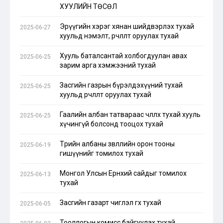
ХУУЛИЙН ТӨСӨЛ
Эрүүгийн хэрэг хянан шийдвэрлэх тухай
2025-06-27
хуульд нэмэлт, өөрчлөлт оруулах тухай
Хууль баталсантай холбогдуулан авах
2025-06-25
зарим арга хэмжээний тухай
Засгийн газрын бүрэлдэхүүний тухай
2025-06-25
хуульд өөрчлөлт оруулах тухай
Гаалийн албан татвараас чөлөөлөх тухай хууль
2025-06-25
хүчингүй болсонд тооцох тухай
Төрийн албаны зөвлөлийн орон тооны
2025-06-19
гишүүнийг томилох тухай
Монгол Улсын Ерөнхий сайдыг томилох
2025-06-13
тухай
Засгийн газарт чиглэл өгөх тухай
2025-06-05
Тооллогын комисс байгуулах тухай