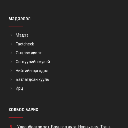
МЭДЭЭЛЭЛ
Мэдээ
Factcheck
Онцлох үзүүлэлт
Сонгуулийн музей
Нийтийн өргөдөл
Батлагдсан хууль
Ирц
ХОЛБОО БАРИХ
Улаанбаатар хот, Баянгол дүүрэг, Нарны зам, Тэгш-