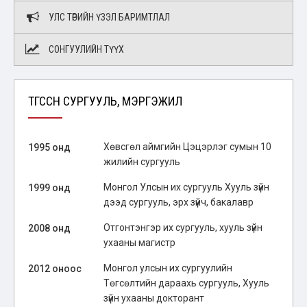
УЛС ТӨРИЙН ҮЗЭЛ БАРИМТЛАЛ
СОНГУУЛИЙН ТҮҮХ
ТӨГССӨН СУРГУУЛЬ, МЭРГЭЖИЛ
Хөвсгөл аймгийн Цэцэрлэг сумын 10
1995 онд
жилийн сургууль
Монгол Улсын их сургууль Хууль зүйн
1999 онд
дээд сургууль, эрх зүйч, бакалавр
Отгонтэнгэр их сургууль, хууль зүйн
2008 онд
ухааны магистр
Монгол улсын их сургуулийн
2012 оноос
Төгсөлтийн дараахь сургууль, Хууль
зүйн ухааны докторант