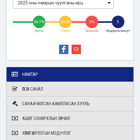
66.7%
33.3%
0%
5
Ирсэн
Чөлөөтэй
Тасалсан
Хоцорсон минут
НАМТАР
ӨГСӨН САНАЛ
САНААЧИЛСАН АЖИЛЛАСАН ХУУЛЬ
АШИГ СОНИРХЛЫН ЗӨРЧИЛ
ХӨРӨНГӨ ОРЛОГЫН МЭДҮҮЛЭГ