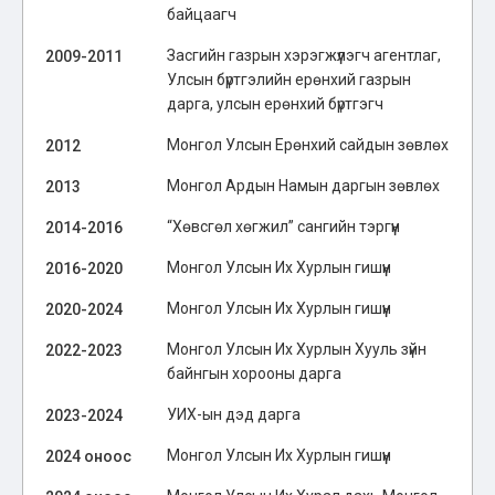
байцаагч
Засгийн газрын хэрэгжүүлэгч агентлаг,
2009-2011
Улсын бүртгэлийн ерөнхий газрын
дарга, улсын ерөнхий бүртгэгч
Монгол Улсын Ерөнхий сайдын зөвлөх
2012
Монгол Ардын Намын даргын зөвлөх
2013
“Хөвсгөл хөгжил” сангийн тэргүүн
2014-2016
Монгол Улсын Их Хурлын гишүүн
2016-2020
Монгол Улсын Их Хурлын гишүүн
2020-2024
Монгол Улсын Их Хурлын Хууль зүйн
2022-2023
байнгын хорооны дарга
УИХ-ын дэд дарга
2023-2024
Монгол Улсын Их Хурлын гишүүн
2024 оноос