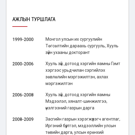
АЖЛЫН ТУРШЛАГА
Монгол улсын их сургуулийн
1999-2000
Төгсөлтийн дараахь сургууль, Хууль
зүйн ухааны докторант
Хууль зүй, дотоод хэргийн яамны Гэмт
2000-2006
хэргээс урьдчилан сэргийлэх
зөвлөлийн мэргэжилтэн, ахлах
мэргэжилтэн
Хууль зүй, дотоод хэргийн яамны
2006-2008
Мэдээлэл, хяналт-шинжилгээ,
үнэлгээний газрын дарга
Засгийн газрын хэрэгжүүлэгч агентлаг,
2008-2009
Иргэний бүртгэл, мэдээллийн улсын
төвийн дарга, улсын ерөнхий