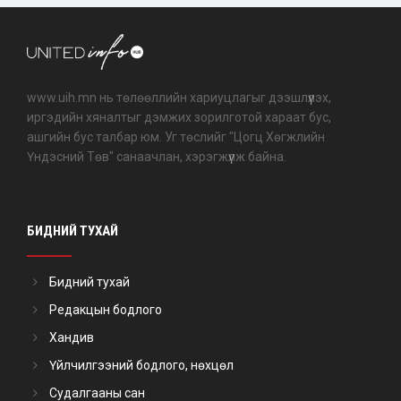
www.uih.mn нь төлөөллийн хариуцлагыг дээшлүүлэх,
иргэдийн хяналтыг дэмжих зорилготой хараат бус,
ашгийн бус талбар юм. Уг төслийг "Цогц Хөгжлийн
Үндэсний Төв" санаачлан, хэрэгжүүлж байна.
БИДНИЙ ТУХАЙ
Бидний тухай
Редакцын бодлого
Хандив
Үйлчилгээний бодлого, нөхцөл
Судалгааны сан