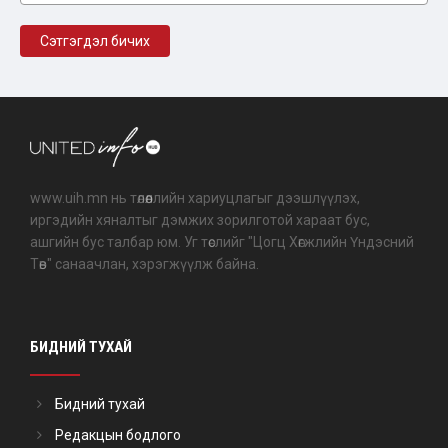
www.uih.mn нь төлөөллийн хариуцлагыг дээшлүүлэх,
иргэдийн хяналтыг дэмжих зорилготой хараат бус,
ашгийн бус талбар юм. Уг төслийг "Цогц Хөгжлийн Үндэсний
Төв" санаачлан, хэрэгжүүлж байна.
БИДНИЙ ТУХАЙ
Бидний тухай
Редакцын бодлого