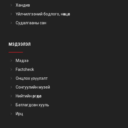
Хандив
Үйлчилгээний бодлого, нөхцөл
Судалгааны сан
МЭДЭЭЛЭЛ
Мэдээ
Factcheck
Онцлох үзүүлэлт
Сонгуулийн музей
Нийтийн өргөдөл
Батлагдсан хууль
Ирц