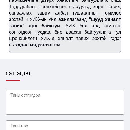
парламентын дээрх хяналтын байгууллага биш.
Тодруулбал, Ерөнхийлөгч нь хуульд хориг тавих,
санаачлах, зарим албан тушаалтныг томилох
эрхтэй ч УИХ-ын үйл ажиллагаанд
“шууд хяналт
тавих” эрх байхгүй.
УИХ бол ард түмнээс
сонгогдсон тусдаа, бие даасан байгууллага тул
Ерөнхийлөгч УИХ-д хяналт тавих эрхтэй гэдэг
нь
худал мэдээлэл
юм.
СЭТГЭГДЭЛ