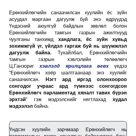
Ерөнхийлөгчийн санаачилсан хуулийн ёс зүйн
асуудал маргаан дагуулж буй энэ өдрүүдэд
Үндэсний аюулгүй байдлын зөвлөл болон
Ерөнхийлөгчийн тамгын газрын ажилтнууд
чуулганы танхимд
хандлага, ёс зүйн хувьд
зохимжгүй үг, үйлдэл гаргаж буй нь шүүмжлэл
дагуулж байна.
Тухайлбал, Ерөнхийлөгчийн
тамгын газрын хэвлэлийн төлөөлөгч
Ц.Ганзориг
хэвлэлд ярилцлага өгөх
үедээ
“Ерөнхийлөгч хоёр шалтгаанаар энэ хуулийг
санаачилсан.
Нэгт ард иргэд олонхоороо
сонгодог учраас ард түмнээс сонгогдсон
Ерөнхийлөгч парламентад хяналт тавих бүрэн
эрхтэй
” гэж мэдээлснийг нягтлахад
худал
мэдээлэл
байна.
Үндсэн хуулийн зарчмаар Ерөнхийлөгч нь