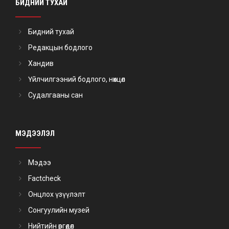
БИДНИЙ ТУХАЙ
Бидний тухай
Редакцын бодлого
Хандив
Үйлчилгээний бодлого, нөхцөл
Судалгааны сан
МЭДЭЭЛЭЛ
Мэдээ
Factcheck
Онцлох үзүүлэлт
Сонгуулийн музей
Нийтийн өргөдөл