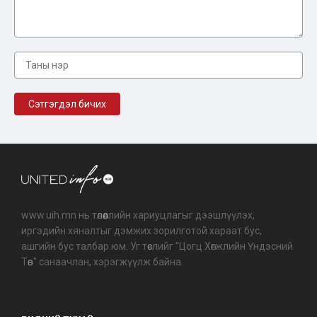
www.uih.mn нь төлөөллийн хариуцлагыг дээшлүүлэх,
иргэдийн хяналтыг дэмжих зорилготой хараат бус,
ашгийн бус талбар юм. Уг төслийг "Цогц Хөгжлийн Үндэсний
Төв" санаачлан, хэрэгжүүлж байна.