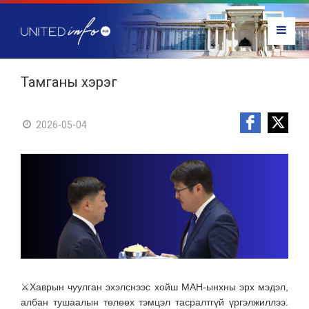
Тамганы хэрэг
2026-05-04
⚔️Хаврын чуулган эхэлснээс хойш МАН-ынхны эрх мэдэл,
албан тушаалын төлөөх тэмцэл тасралтгүй үргэлжиллээ.