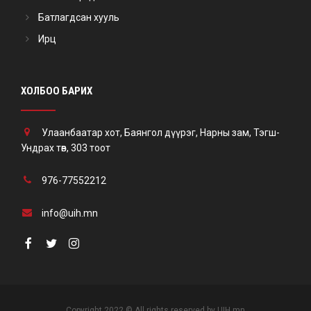
Батлагдсан хууль
Ирц
ХОЛБОО БАРИХ
Улаанбаатар хот, Баянгол дүүрэг, Нарны зам, Тэгш-
Ундрах төв, 303 тоот
976-77552212
info@uih.mn
Copyright 2022 © All rights reserved by UIH.mn