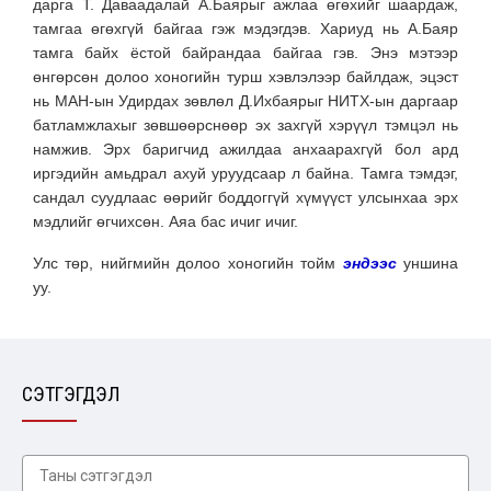
дарга Т. Даваадалай А.Баярыг ажлаа өгөхийг шаардаж,
тамгаа өгөхгүй байгаа гэж мэдэгдэв. Хариуд нь А.Баяр
тамга байх ёстой байрандаа байгаа гэв. Энэ мэтээр
өнгөрсөн долоо хоногийн турш хэвлэлээр байлдаж, эцэст
нь МАН-ын Удирдах зөвлөл Д.Ихбаярыг НИТХ-ын даргаар
батламжлахыг зөвшөөрснөөр эх захгүй хэрүүл тэмцэл нь
намжив. Эрх баригчид ажилдаа анхаарахгүй бол ард
иргэдийн амьдрал ахуй уруудсаар л байна. Тамга тэмдэг,
сандал суудлаас өөрийг боддоггүй хүмүүст улсынхаа эрх
мэдлийг өгчихсөн. Аяа бас ичиг ичиг.
Улс төр, нийгмийн долоо хоногийн тойм
эндээс
уншина
уу.
СЭТГЭГДЭЛ