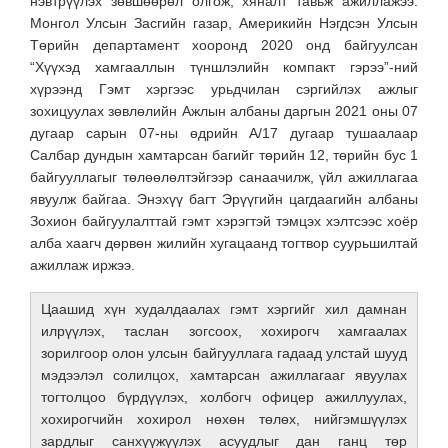
нэвтрүүлэх зөвшөөрөл олгож, хяналт тавьж ажиллажээ.
Монгол Улсын Засгийн газар, Америкийн Нэгдсэн Улсын
Төрийн депаpтамент хооронд 2020 онд байгуулсан
“Хүүхэд хамгааллын түншлэлийн компакт гэрээ”-ний
хүрээнд Гэмт хэргээс урьдчилан сэргийлэх ажлыг
зохицуулах зөвлөлийн Ажлын албаны даргын 2021 оны 07
дугаар сарын 07-ны өдрийн А/17 дугаар тушаалаар
Салбар дундын хамтарсан багийг төрийн 12, төрийн бус 1
байгууллагыг төлөөлөлтэйгээр санаачилж, үйл ажиллагаа
явуулж байгаа. Энэхүү багт Эрүүгийн цагдаагийн албаны
Зохион байгуулалттай гэмт хэрэгтэй тэмцэх хэлтсээс хоёр
алба хаагч дөрвөн жилийн хугацаанд тогтвор суурьшилтай
ажиллаж иржээ.
Цаашид хүн худалдаалах гэмт хэргийг хил дамнан
илрүүлэх, таслан зогсоох, хохирогч хамгаалах
зорилгоор олон улсын байгууллага гадаад улстай шууд
мэдээлэл солилцох, хамтарсан ажиллагааг явуулах
тогтолцоо бүрдүүлэх, холбогч офицер ажиллуулах,
хохирогчийн хохирол нөхөн төлөх, нийгэмшүүлэх
зардлыг санхүүжүүлэх асуудлыг дан ганц төр