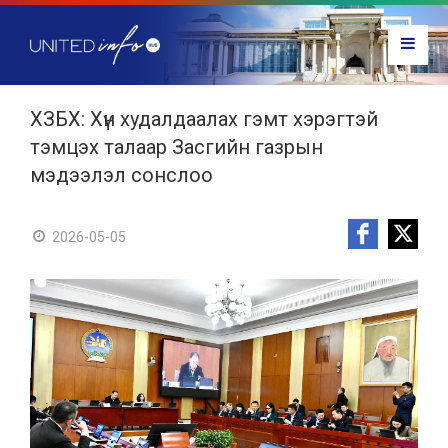
ХЗБХ: Хүн худалдаалах гэмт хэрэгтэй
тэмцэх талаар Засгийн газрын
мэдээлэл сонслоо
2026-05-05