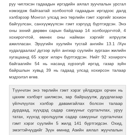
руу чиглэсэн гадаадын иргэдийн аялал зуучлалын урсгал
нэмэгдэж байгаатай холбоотой гадаадын иргэдээс далд
хэлбэрээр Монгол улсад энэ төрлийн гэмт хэргийг зохион
байгуулсан, санхүүжүүлсэн гэмт хэргүүд бүртгэгдсэн. Энэ
оны эхний дөрвөн сарын байдлаар 14 холбогдогчтой, 4
хохирогчтой, өмнөх оны найман хэргийг илрүүлж
ажилласан. Эрүүгийн хуулийн тусгай ангийн 13.1 /Хүн
худалдаалах/ дүгээр зүйл ангиар сүүлийн зургаан жилийн
хугацаанд 65 хэрэг илэрч бүртгэгдсэн. Нийт 92 хохирогч
байгаагийн 54 нь насанд хүрээгүй иргэд, газар зүйн
байршлын хувьд 39 нь гадаад улсад хохирсон талаар
мэдээлэл өгөв.
Түүнчлэн энэ төрлийн гэмт хэрэг үйлдэгдэх орчин нь
цахим хэлбэрт шилжсэн, зар байршуулж, дуудлагаар
үйлчлүүлэх хэлбэр давамгайлах болсон талаар
дурдаад, хүүхдэд садар самууныг сурталчлах, уруу
татах, хүүхэд оролцуулж садар самууныг сурталчлах
гэмт хэрэг сүүлийн 5 жилд 141 бүртгэгдсэн. Охид,
эмэгтэйчүүдийг Зүүн өмнөд Азийн аялал жуучлалын