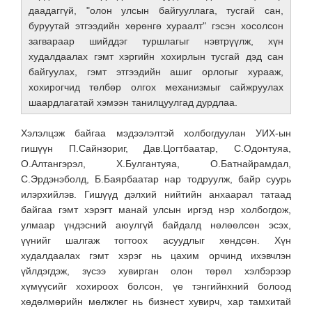
даадаггүй, "олон улсын байгууллага, тусгай сан,
буруутай этгээдийн хөрөнгө хураалт" гэсэн хосолсон
загвараар шийддэг туршлагыг нэвтрүүлж, хүн
худалдаалах гэмт хэргийн хохирлын тусгай дэд сан
байгуулах, гэмт этгээдийн ашиг орлогыг хурааж,
хохирогчид төлбөр олгох механизмыг сайжруулах
шаардлагатай хэмээн танилцуулгад дурдлаа.
Хэлэлцэж байгаа мэдээлэлтэй холбогдуулан УИХ-ын
гишүүн П.Сайнзориг, Дав.Цогтбаатар, С.Одонтуяа,
О.Алтангэрэл, Х.Булгантуяа, О.Батнайрамдал,
С.Эрдэнэболд, Б.Баярбаатар нар тодруулж, байр суурь
илэрхийлэв. Гишүүд дэлхий нийтийн анхаарал татаад
байгаа гэмт хэрэгт манай улсын иргэд нэр холбогдож,
улмаар үндэсний аюулгүй байдалд нөлөөлсөн эсэх,
үүнийг шалгаж тогтоох асуудлыг хөндсөн. Хүн
худалдаалах гэмт хэрэг нь цахим орчинд ихэвчлэн
үйлдэгдэж, зүсээ хувирган олон төрөл хэлбэрээр
хүмүүсийг хохироох болсон, үе тэнгийнхний болоод
хөдөлмөрийн мөлжлөг нь бизнест хувирч, хар тамхитай