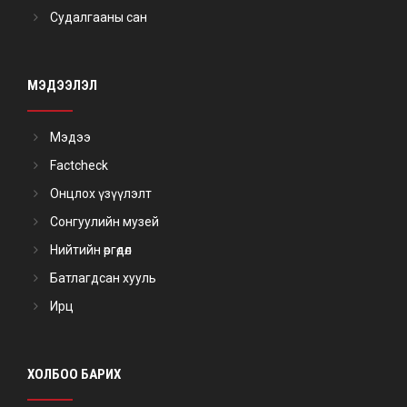
Судалгааны сан
МЭДЭЭЛЭЛ
Мэдээ
Factcheck
Онцлох үзүүлэлт
Сонгуулийн музей
Нийтийн өргөдөл
Батлагдсан хууль
Ирц
ХОЛБОО БАРИХ