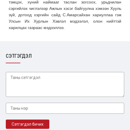
тэмцэх, хүний наймааг таслан зогсоох, урьдчилан
сэргийлэх чиглэлээр Ажлын хэсэг байгуулна хэмээн Хууль
зүй, дотоод хэргийн сайд С.Амарсайхан хариуллаа гэж
Улсын Их Хурлын Хэвлэл мэдээлэл, олон нийттэй
харилцах газраас мэдээллээ.
СЭТГЭГДЭЛ