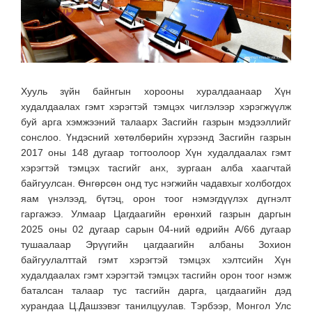
Хууль зүйн байнгын хорооны хуралдаанаар Хүн
худалдаалах гэмт хэрэгтэй тэмцэх чиглэлээр хэрэгжүүлж
буй арга хэмжээний талаарх Засгийн газрын мэдээллийг
сонслоо. Үндэсний хөтөлбөрийн хүрээнд Засгийн газрын
2017 оны 148 дугаар тогтоолоор Хүн худалдаалах гэмт
хэрэгтэй тэмцэх тасгийг анх, зургаан алба хаагчтай
байгуулсан. Өнгөрсөн онд тус нэгжийн чадавхыг холбогдох
яам үнэлээд, бүтэц, орон тоог нэмэгдүүлэх дүгнэлт
гаргажээ. Улмаар Цагдаагийн ерөнхий газрын даргын
2025 оны 02 дугаар сарын 04-ний өдрийн А/66 дугаар
тушаалаар Эрүүгийн цагдаагийн албаны Зохион
байгуулалттай гэмт хэрэгтэй тэмцэх хэлтсийн Хүн
худалдаалах гэмт хэрэгтэй тэмцэх тасгийн орон тоог нэмж
баталсан талаар тус тасгийн дарга, цагдаагийн дэд
хурандаа Ц.Дашзэвэг танилцуулав. Тэрбээр, Монгол Улс