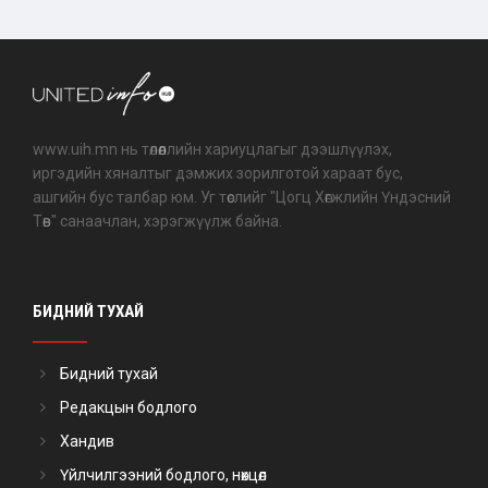
www.uih.mn нь төлөөллийн хариуцлагыг дээшлүүлэх,
иргэдийн хяналтыг дэмжих зорилготой хараат бус,
ашгийн бус талбар юм. Уг төслийг "Цогц Хөгжлийн Үндэсний
Төв" санаачлан, хэрэгжүүлж байна.
БИДНИЙ ТУХАЙ
Бидний тухай
Редакцын бодлого
Хандив
Үйлчилгээний бодлого, нөхцөл