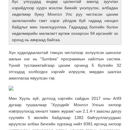
бүс улсуудад өндөр цалинтай ажилд зуучлах
нэрийдлээр хуурч мэхлэн биеийг үнэлүүлэх, албадан
хөдөлмөр буюу Монгол Улс руу чиглэсэн цахим
залилангийн гэмт хэрэг үйлдэж буй гадаад нөхцөл
байдлыг мөн танилцууллаа. Гадаадад бэлгийн болон
хөдөлмөрийн мөлжлөгт өртөж хохирсон 94 иргэнийг эх
оронд нь авчраад байгаа.
Хүн худалдаалахтай тэмцэх чиглэлээр эхлүүлсэн шинэлэг
ажлын нэг нь “Sumbee” программын хайлтын систем.
Үүний тусламжтайгаар цахим орчинд 5 бүлгийн 32
этгээдэд холбогдох хэргийг илрүүлж, мөрдөн шалгах
ажиллагаа явуулсан гэв.
Мөн Хууль зүй, дотоод хэргийн сайдын 2017 оны А/49
дугаар тушаалаар “Хүүхдийг Монгол Улсын хилээр
нэвтрүүлэхэд хяналт тавих журам“-ын 2.1.4-т заасны дагуу
сүүлийн 5 жилийн байдлаар 1382 байгууллагуудаас
ирүүлсэн албан бичгийн хүрээнд нийт 8381 иргэнд хилээр