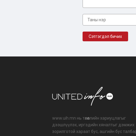
www.uih.mn нь төлөөллийн хариуцлагыг
дээшлүүлэх, иргэдийн хяналтыг дэмжих
зорилготой хараат бус, ашгийн бус талба