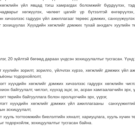
 хөгжлийн үйл явцад тэгш хамрагдах боломжийг бүрдүүлэх, тэд
 чадварыг хөгжүүлэх, чөлөөт цагийг үр бүтээлтэй өнгөрүүлэх
эн хичээлээс гадуурх үйл ажиллагааг төрөөс дэмжих, санхүүжүүлэх
г зохицуулах Хүүхдийн хөгжлийг дэмжих тухай анхдагч хуулийн т
лэг, 20 зүйлтэй бөгөөд дараах үндсэн зохицуулалтыг тусгасан. Үүнд:
гт хуулийн зорилт, зорилго, үйлчлэх хүрээ, хөгжлийг дэмжих үйл 
мьёоны тодорхойлолт,
эгт хүүхдийн хөгжлийг дэмжих хичээлээс гадуурх хөгжлийн чигл
ион байгуулалт, чиглэл, хүүхэд эцэг, эх, асран хамгаалагчийн эрх, ү
эгт төрийн байгууллага болон оролцогчийн эрх, үүрэг,
үлэгт хүүхдийн хөгжлийг дэмжих үйл ажиллагааны санхүүжилтий
ын зохицуулалт,
т хууль тогтоомжийн биелэлтийн хяналт, хариуцлага, хууль хүчин т
ыг тодорхойлж, зохицуулалтыг тусгасан байна.