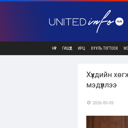
НҮҮР
ГИШҮҮД
ИРЦ
ХУУЛЬ ТОГТООХ
М
Хүүхдийн хө
мэдүүллээ
2026-05-05