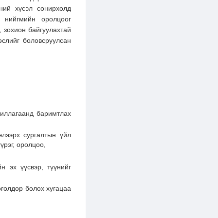
ний хүсэл сонирхолд
, нийгмийн оролцоог
, зохион байгуулахтай
өслийг боловсруулсан
ажиллагаанд баримтлах
элээрх сургалтын үйл
үрэг, оролцоо,
н эх үүсвэр, түүнийг
өгөлдөр болох хугацаа