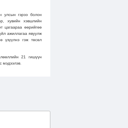
н улсын гэрээ болон
өр, хувийн хэвшлийн
өт цагаараа өөрийгөө
үйл ажиллагаа явуулж
ө үзүүлнэ гэж төсөл
өлөөллийн 21 гишүүн
с мэдээлэв.