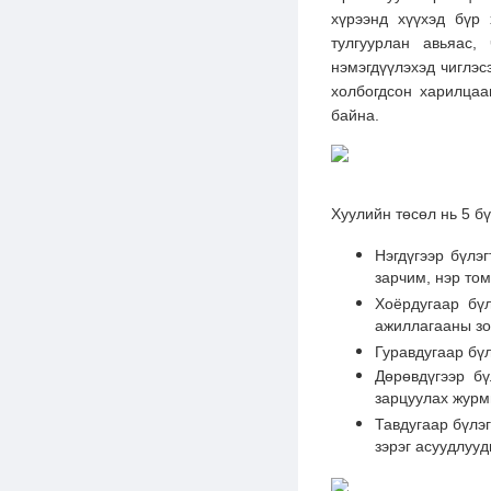
хүрээнд хүүхэд бүр
тулгуурлан авьяас,
нэмэгдүүлэхэд чиглэс
холбогдсон харилцаа
байна.
Хуулийн төсөл нь 5 бү
Нэгдүгээр бүлэ
зарчим, нэр то
Хоёрдугаар бүл
ажиллагааны зох
Гуравдугаар бүл
Дөрөвдүгээр б
зарцуулах журм
Тавдугаар бүлэг
зэрэг асуудлууд