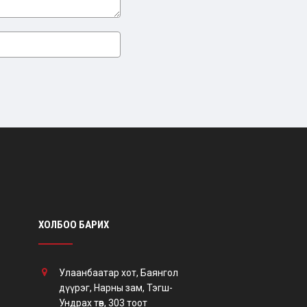
ХОЛБОО БАРИХ
Улаанбаатар хот, Баянгол
дүүрэг, Нарны зам, Тэгш-
Ундрах төв, 303 тоот