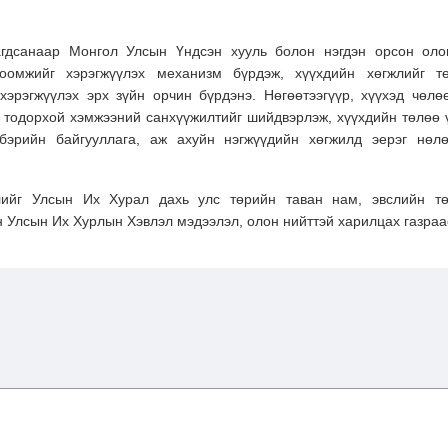
агдсанаар Монгол Улсын Үндсэн хууль болон нэгдэн орсон оло
тоомжийг хэрэгжүүлэх механизм бүрдэж, хүүхдийн хөгжлийг т
хэрэгжүүлэх эрх зүйн орчин бүрдэнэ. Нөгөөтээгүүр, хүүхэд чөлө
х тодорхой хэмжээний санхүүжилтийг шийдвэрлэж, хүүхдийн төлөө 
бэрийн байгууллага, аж ахуйн нэгжүүдийн хөгжилд эерэг нөлө
лийг Улсын Их Хурал дахь улс төрийн таван нам, эвслийн т
 Улсын Их Хурлын Хэвлэл мэдээлэл, олон нийттэй харилцах газраа