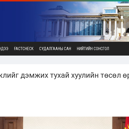
ЭДЭЭ
FACTCHECK
СУДАЛГААНЫ САН
НИЙТИЙН СОНСГОЛ
гжлийг дэмжих тухай хуулийн төсөл ө