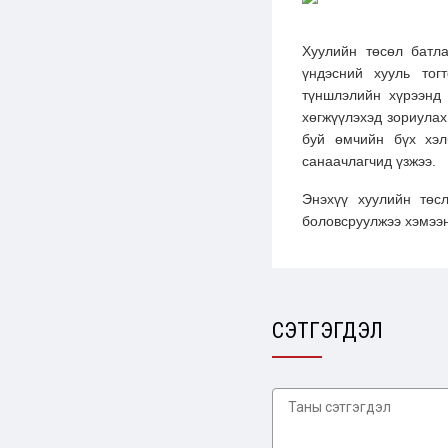
Хуулийн төсөл батл
үндэсний хууль тог
түншлэлийн хүрээнд 
хөгжүүлэхэд зориула
буй өмчийн бүх хэл
санаачлагчид үзжээ.
Энэхүү хуулийн төс
боловсруулжээ хэмээн
СЭТГЭГДЭЛ