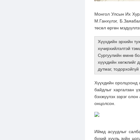
Монгол Улсын Их Хур
М.Ганхүлэг, Б.Заяаба
төсөл өргөн мэдүүллэ
Хүүхдийн эрхийн тух
хүчирхийлэлтэй тэм
Сургуулийн өмнө бо
хүүхдийн хөгжлийг д
дутмаг, тодорхойгүй
Хүүхдийн оролцоонд с
байдлыг харгалзан үз
бэхжүүлэх зэрэг олон
онцолсон.
Иймд асуудлыг салба
бүхий хууль зүйн цог