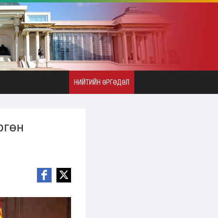
НИЙТИЙН ӨРГӨДӨЛ
ргөн