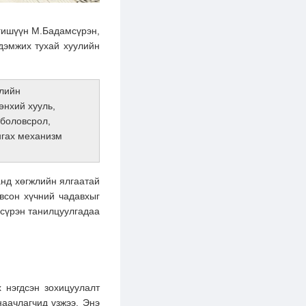
гишүүн М.Бадамсүрэн,
 дэмжих тухай хуулийн
үлийн
өнхий хууль,
 боловсрол,
ангах механизм
анд хөгжлийн ялгаатай
овсон хүчний чадавхыг
мсүрэн танилцуулгадаа
 нэгдсэн зохицуулалт
наачлагчид үзжээ. Энэ