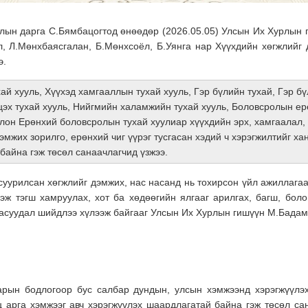
лын дарга С.Бямбацогтод өнөөдөр (2026.05.05) Улсын Их Хурлын 
л, Л.Мөнхбаясгалан, Б.Мөнхсоёл, Б.Уянга нар Хүүхдийн хөгжлийг
э.
ай хууль, Хүүхэд хамгааллын тухай хууль, Гэр бүлийн тухай, Гэр б
цэх тухай хууль, Нийгмийн халамжийн тухай хууль, Боловсролын ер
лон Ерөнхий боловсролын тухай хуулиар хүүхдийн эрх, хамгаалал,
эмжих зорилго, ерөнхий чиг үүрэг тусгасан хэдий ч хэрэгжилтийг х
 байна гэж төсөл санаачлагчид үзжээ.
уурилсан хөгжлийг дэмжих, нас насанд нь тохирсон үйл ажиллага
эж тэгш хамруулах, хот ба хөдөөгийн ялгааг арилгах, багш, бол
 асуудал шийдлээ хүлээж байгааг Улсын Их Хурлын гишүүн М.Бада
рын бодлогоор бус салбар дундын, улсын хэмжээнд хэрэгжүүлэх
ц арга хэмжээг авч хэрэгжүүлэх шаардлагатай байна гэж төсөл са