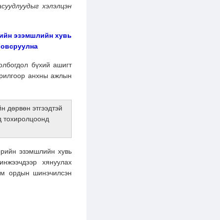
суудлуудыг хэлэлцэн
рийн эзэмшлийн хувь
ловсруулна
олбогдол бүхий ашигт
орилгоор анхны ажлын
йн дөрвөн этгээдтэй
нд тохиролцоонд
өрийн эзэмшлийн хувь
инжээчдээр хянуулах
им ордын шинэчилсэн