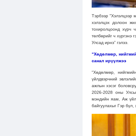
Тэрбээр "Хэлэлцээр м
хэлэлцэх долоон жил
тохиролцоонд хүрч ч
төлбөрийг ч хүргэнэ 
Улсад ирнэ” гэлээ.
“Хөдөлмөр, нийгмий
санал ирүүлжээ
“Хөдөлмөр, нийгмий
үйлдвэрчний эвлэлий
ажлын хэсэг боловсру
2026-2028 оны Улсы
мэндийн яам, Аж үйл
байгуулахыг Гэр бүл,