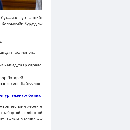
 бүтээмж, үр ашгийг
ах боломжийг бүрдүүлж
д;
анцын төслийг энэ
цыг наймдугаар сараас
гоор батарей
лыг зохион байгуулна.
эй үргэлжилж байна
лгой төслийн хөрөнгө
төлбөртэй холбоотой
йх а
жлын хэсгийг Аж