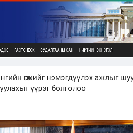
ЭДЭЭ
FACTCHECK
СУДАЛГААНЫ САН
НИЙТИЙН СОНСГОЛ
нгийн өгөөжийг нэмэгдүүлэх ажлыг шу
уулахыг үүрэг болголоо