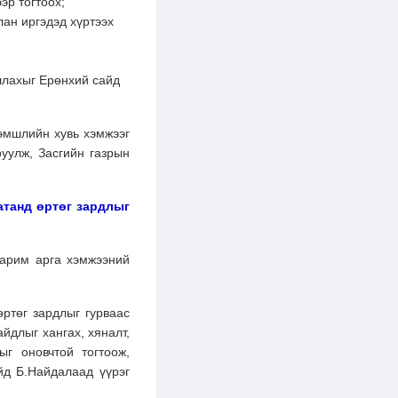
эр тогтоох;
ан иргэдэд хүртээх
ллахыг Ерөнхий сайд
эмшлийн хувь хэмжээг
руулж, Засгийн газрын
атанд өртөг зардлыг
зарим арга хэмжээний
өртөг зардлыг гурваас
йдлыг хангах, хяналт,
ыг оновчтой тогтоож,
йд Б.Найдалаад үүрэг