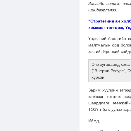
Засгийн газрын ээл
шийдвэрлэлээ.
“Стратегийн ач хол
хэмжээг тогтоож, Ү
Үндэсний баялгийн с
малтмалын орд болон
хэсгийг Ерөнхий сайд
Энэ хугацаанд хэлэл
(“Энержи Ресурс”, “
хүрсэн.
Зарим хуулийн этгээ
хэмжээг тогтоох эс
шаардлага, өгөөжий
ТЭЗҮ-г батлуулах зэр
Иймд,