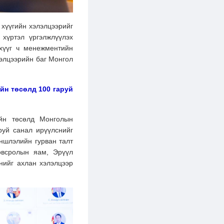
 хүүгийн хэлэлцээрийг
 хүртэл үргэлжлүүлэх
 хүүг ч менежментийн
лэлцээрийн баг Монгол
йн төсөлд 100 гаруй
ийн төсөлд Монголын
руй санал ирүүлснийг
ншлэлийн гурван талт
овсролын яам, Эрүүл
нийг ахлан хэлэлцээр