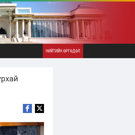
НИЙТИЙН ӨРГӨДӨЛ
урхай