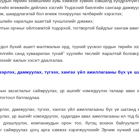
уудын төрийн эзэмшлийн хувь хэмжээг хувийн хэвшилд хүндрэлгүйгэ
гийн өгөөжийн дийлэнх хэсгийг Үндэсний баялгийн сангаар дамжуул
лж, шаардлагатай бол өгөөж тохируулах төлбөрийг хэрэглэх;
вшлийн харилцан ашигтай түншлэлийг дэмжих;
лтын орчныг ойлгомжтой тодорхой, тогтвортой байдлыг хангаж ажи
огдол бүхий ашигт малтмалын орд, түүний үүсмэл ордын төрийн эз
ялгийн санд хуваарилах тухай” хуулийн төслийг яаралтай боловс
эхийг ажлын хэсэгт даалгалаа.
эрлэх, дамжуулах, түгээх, хангах үйл ажиллагааны бүх үе ш
ын засаглалыг сайжруулах, үр ашгийг нэмэгдүүлэх талаар авах 
тогтоол батлагдлаа.
лэх, дамжуулах, түгээх, хангах үйл ажиллагааны бүх үе шатанд 
улах, үр ашгийг нэмэгдүүлэх, худалдан авах ажиллагааны ил тод ба
г дээшлүүлэх, компаниудын орон тоо, бүтэц зохион байгуулалт
г сайжруулах цогц арга хэмжээ хэрэгжүүлэхийг Эрчим хүчний са