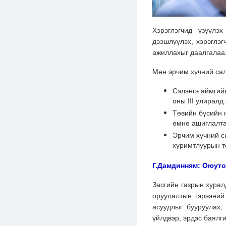
Хэрэглэгчид үзүүлэ
дээшлүүлэх, хэрэглэг
ажиллахыг даалгалаа
Мөн эрчим хүчний сал
Сэлэнгэ аймгий
оны III улиралд
Төвийн бүсийн 
өмнө ашиглалта
Эрчим хүчний с
хуримтлуурын т
Г.Дамдинням: Оюуто
Засгийн газрын хура
оруулалтын гэрээний
асуудлыг бууруулах,
үйлдвэр, эрдэс баялг