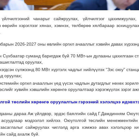
х үйлчилгээний чанарыг сайжруулах, үйлчилгээг цахимжуулах,
ч өөрийн хэрэглээг хянах, хэмнэх, төлбөрөө хялбараар зохицуул
.
барын 2026-2027 оны өвлийн оргил ачааллыг хэвийн давах хүрээн
н Сүхбаатар суманд баригдаж буй 70 МВт-ын дулааны цахилгаан ст
 ашиглалтад оруулах,
нэгдсэн сүлжээнд 80 МВт хүртэлх чадлыг нийлүүлэх “Зэс оюу” стан
д оруулах;
истемийн оргил ачааллын үед үүсэх чадлын дутагдлыг нөхөх зорил
өслийг хувийн хэвшлийн хөрөнгө оруулалтаар хэрэгжүүлэх зэрэг аж
лгой төслийн хөрөнгө оруулалтын гэрээний хэлэлцээ идэвхт
лдааны дараа Аж үйлдвэр, эрдэс баялгийн сайд Г.Дамдинням Оюуто
 асуудлаар мэдээлэл хийлээ.
Оюутолгой төслийн менежментийн 
 засаглалыг сайжруулах чиглэлд арга хэмжээ авах хэлэлцээр хи
ийн сайд ахалж буй.