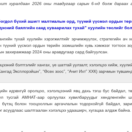
жит хуралдаан 2026 оны тавдугаар сарын 6-нд болж дараах а
богдол бүхий ашигт малтмалын орд, түүний үүсмэл ордын тө
ндэсний баялгийн санд хуваарилах тухай” хуулийн төслийг бо
ангийн тухай хуулийн хэрэгжилтийг эрчимжүүлэх, стратегийн ач х
 түүний үүсмэл ордын төрийн эзэмшлийн хувь хэмжээг тогтоох з
ын захирамжаар 2024 оны аравдугаар сард байгуулсан.
цээний бэлтгэлийг хангах, үе шаттай уулзалт, хэлэлцээ хийж, хуули
Хангад Эксплорэйшн”, “Өсөх зоос”, “Ачит Ихт” ХХК) зарчмын түвши
дийн идэвхгүй оролцоо, хэлэлцээний явц дахь тэгш бус байдал, т
хүл тусгай АМНАТ-аар орлуулах хувилбаруудыг хөндлөнгийн ш
н бүтэц болон тооцооллын аргачлалын тодорхойгүй байдал, зар
эг асуудлаас шалтгаалан хэлэлцээ удааширч, хугацаа алдаж байна.