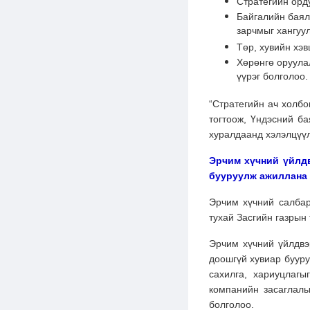
Стратегийн орд
Байгалийн баял
зарчмыг хангуу
Төр, хувийн хэ
Хөрөнгө оруула
үүрэг болголоо.
“Стратегийн ач холб
тогтоож, Үндэсний ба
хуралдаанд хэлэлцүүл
Эрчим хүчний үйлдв
бууруулж ажиллана
Эрчим хүчний салбар
тухай Засгийн газрын 
Эрчим хүчний үйлдвэр
доошгүй хувиар бууру
сахилга, хариуцлагы
компанийн засаглалы
болголоо.