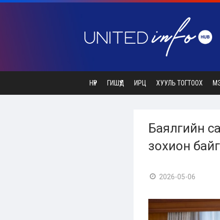
НҮҮР
ГИШҮҮД
ИРЦ
ХУУЛЬ ТОГТООХ
М
Баялгийн са
зохион байг
2026-05-06