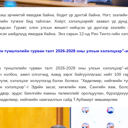
аш эрчимтэй явагдаж байна, бодит үр дүнтэй байна. Нэгт, зээлийн
ийн түгжээг бид тайлсан. Хоёрт, хэлэлцээрийг заавал үр дүнд
адсан. Гуравт, олон улсын жишигт нийцсэн үр дүнгээр зээлийн
гэсэн шийдлүүд явагдаж байна. Энэ сарын 12-нд Рио Тинто-гийн хэ
н түншлэлийн гурван талт 2026-2028 оны улсын хэлэлцээр”-и
н түншлэлийн гурван талт 2026-2028 оны улсын хэлэлцээр”-
н холбоо, ажил олгогчид, яамд зэрэг байгууллагаас нийт 100 га
улж, хэлэлцээг эхлүүлэхэд бэлэн болжээ.
“Хөдөлмөр, нийгмийн тү
н хэлэлцээр”-т Эдийн засаг, хөгжлийн яам, Сангийн яам, Бол
двэр, эрдэс баялгийн яамны төлөөллийг оролцуулан, бүрэлдэхүү
 хөдөлмөр, нийгмийн хамгааллын сайд Т.Аубакирт зөвшөөрлөө.