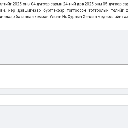
лтийг 2025 оны 04 дүгээр сарын 24-ний өдрөөс 2025 оны 05 дугаар са
авч, нэр дэвшигчээр бүртгэхээр тогтоосон тогтоолын төслийг 
аналаар баталлаа хэмээн Улсын Их Хурлын Хэвлэл мэдээллийн га