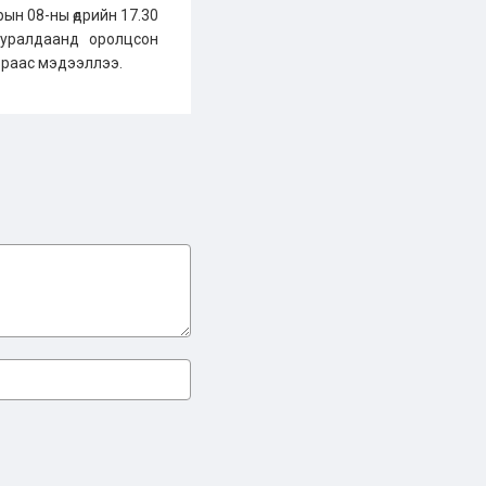
рын 08-ны өдрийн 17.30
хуралдаанд оролцсон
зраас мэдээллээ.