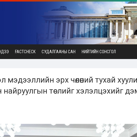
ЭДЭЭ
FACTCHECK
СУДАЛГААНЫ САН
НИЙТИЙН СОНСГОЛ
л мэдээллийн эрх чөлөөний тухай хуул
 найруулгын төслийг хэлэлцэхийг д