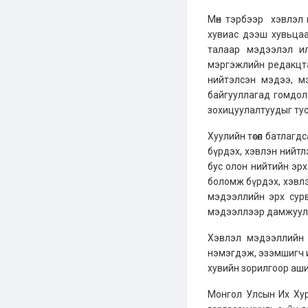
Мөн тэрбээр хэвлэл 
хувиас дээш хувьцаа 
талаар мэдээлэл ил 
мэргэжлийн редакцта
нийтэлсэн мэдээ, мэ
байгууллагад гомдол
зохицуулалтуудыг тус
Хуулийн төсөл батлаг
бүрдэх, хэвлэн нийтл
бус олон нийтийн эрх
боломж бүрдэх, хэвл
мэдээллийн эрх сур
мэдээллээр дамжуулан
Хэвлэл мэдээллийн х
нэмэгдэж, эзэмшигч и
хувийн зорилгоор аши
Монгол Улсын Их Хур