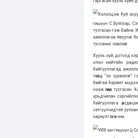
гаргасан хууль зүйн 
Хэлэлцэж буй асуу
гишүүн С.Зулпхар, С
тусгасан гэж байна. 
ажиллагаа явуулж ба
туссаныг лавлав.
Хууль зүй, дотоод хэр
олон нийтийн радио
байгууллагад ажилла
төсөлд “эх сурвалж”
байгаа баримт мэдээл
нээж өгөхөөр тусгаса
урьдчилан сэргийлэ
байгууллага өөрсдөө
сэтгүүлчидтэй уулзан
хариулт өгсөн юм.
УИХ-ын гишүүн Ц.Са