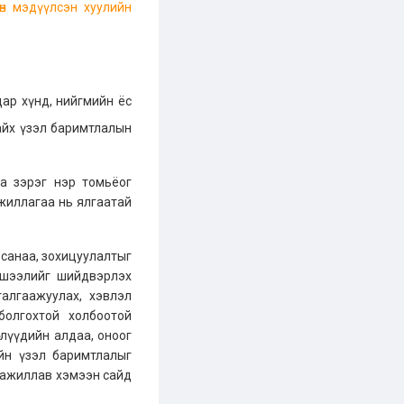
гөн мэдүүлсэн хуулийн
лдар хүнд, нийгмийн ёс
айх үзэл баримтлалын
аа зэрэг нэр томьёог
л ажиллагаа нь ялгаатай
л санаа, зохицуулалтыг
хшээлийг шийдвэрлэх
алгаажуулах, хэвлэл
болгохтой холбоотой
слүүдийн алдаа, оноог
йн үзэл баримтлалыг
ан ажиллав хэмээн сайд