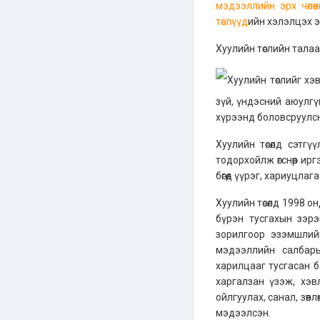
мэдээллийн эрх чөлөө
төслүүд
ийн хэлэлцэх э
Хуулийн төслийн тала
Хуулийн төслийг хэв
зүй, үндэсний аюулг
хүрээнд боловсруулсн
Хуулийн төсөлд сэтг
тодорхойлж өгснөөр ирг
бөгөөд үүрэг, хариуцл
Хуулийн төсөлд 1998 о
бүрэн тусгахын зэр
зорилгоор эзэмшлий
мэдээллийн салбары
харилцааг тусгасан б
харгалзан үзэж, хэ
ойлгуулах, санал, зөв
мэдээлсэн.