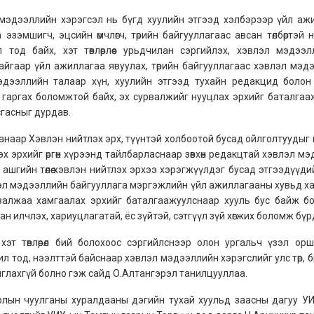
мэдээллийн хэрэгсэл нь бүгд хуулийн этгээд хэлбэрээр үйл ажи
эзэмшигч, эцсийн өмчлөгч, төрийн байгууллагаас авсан төлбөртэй 
тод байх, хэт төвлөрлөөс урьдчилан сэргийлэх, хэвлэл мэдээ
йгаар үйл ажиллагаа явуулах, төрийн байгууллагаас хэвлэл мэд
дээллийн талаар хүн, хуулийн этгээд тухайн редакцид болон 
 гаргах боломжтой байх, эх сурвалжийг нууцлах эрхийг баталгаа
гасныг дурдав.
дсанаар Хэвлэн нийтлэх эрх, түүнтэй холбоотой бусад ойлголтуудыг 
эх эрхийг өргөн хүрээнд тайлбарласнаар зөвхөн редакцтай хэвлэл м
 ашгийн төлөө хэвлэн нийтлэх эрхээ хэрэгжүүлдэг бусад этгээдүүд
эл мэдээллийн байгууллага мэргэжлийн үйл ажиллагааны хувьд ха
валжаа хамгаалах эрхийг баталгаажуулснаар хууль бус байж бо
 илчлэх, хариуцлагатай, ёс зүйтэй, сэтгүүл зүй хөгжих боломж бүр
эт төвлөрөл бий болохоос сэргийлснээр олон ургальч үзэл ор
л тод, нээлттэй байснаар хэвлэл мэдээллийн хэрэгслийг улс төр, 
глахгүй болно гэж сайд О.Алтангэрэл танилцууллаа.
лын чуулганы хуралдааны дэгийн тухай хуульд заасны дагуу У