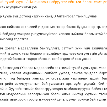
ний тухай хууль /Шинэчилсэн найруулга/-ийн төсөл болон хамт өр
сэх асуудлыг хэлэлцэв.
ар Хууль зүй, дотоод хэргийн сайд О.Алтангэрэл танилцуулав.
лэн нийтлэх эрх чөлөөний үндсэн мөн чанар болох бусдын нэр төр, а
үй байдалд хохирол учруулахгүйгээр хэвлэн нийтлэх боломжтой б
ыг сайд тодотгов.
үүлч, хэвлэл мэдээллийн байгууллага, сэтгүүл зүйн үйл ажиллаг
эний үг хэлэх, үзэл бодлоо илэрхийлэх эрх чөлөөнөөс сэтгүүл зүйн үй
ага өндөртэй болохыг тодорхойлох ач холбогдолтой гэж үзжээ.
нд батлагдсан Хэвлэл мэдээллийн эрх чөлөөний тухай хууль дахь үзэ
эгцээ, хэвлэл мэдээллийн салбарт үүсээд байгаа хүндрэл бэр
н ил тод байдлыг хангах, эх сурвалжаа хамгаалах эрхийг бат
н өөрийн зохицуулалтын байгууллагын эрх зүйн үндсийг бий 
айна. Хуулийн төслийг боловсруулахдаа өмнө боловсруулж байсан тө
влэл мэдээллийн салбарынхан болон олон нийтэд хуулийн төсли
лөмжийг авах зорилгоор өргөн хүрээний хэлэлцүүлэг зохион байгуул