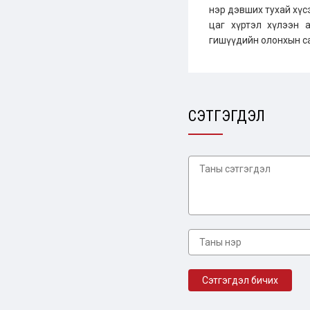
нэр дэвших тухай хүсэ
цаг хүртэл хүлээн 
гишүүдийн олонхын с
СЭТГЭГДЭЛ