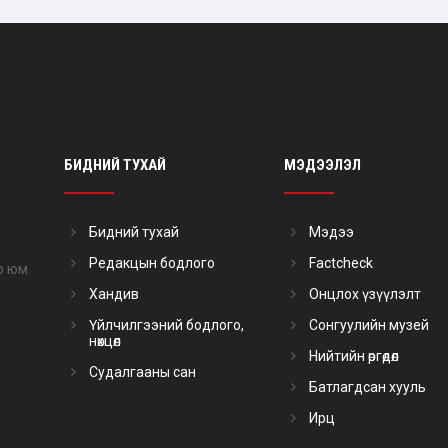
БИДНИЙ ТУХАЙ
МЭДЭЭЛЭЛ
Бидний тухай
Мэдээ
Редакцын бодлого
Factcheck
р юм.
Хандив
Онцлох үзүүлэлт
Үйлчилгээний бодлого,
Сонгуулийн музей
нөхцөл
Нийтийн өргөдөл
Судалгааны сан
Батлагдсан хууль
Ирц