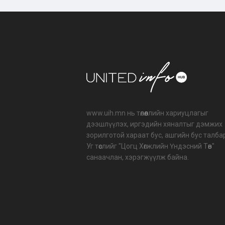
www.uih.mn нь төлөөллийн хариуцлагыг
дээшлүүлэх, иргэдийн хяналтыг дэмжих
зорилготой хараат бус, ашгийн бус талба
Уг төслийг "Цогц Хөгжлийн Үндэсний Төв"
санаачлан, хэрэгжүүлж байна.