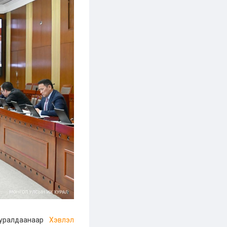
 хуралдаанаар
Хэвлэл