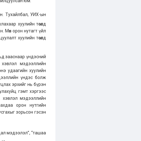
нилцуулсан юм.
н. Тухайлбал, УИХ-ын
ахаар хуулийн төсөлд
. Мөн орон нутагт үйл
улалт хуулийн төсөлд
ульд зааснаар үндэсний
д хэвлэл мэдээллийн
энэ удаагийн хуулийн
эдээллийн үндэс болж
уцлах эрхийг нь бүрэн
уулахуйц гэмт хэргээс
, хэвлэл мэдээллийн
улахдаа орон нутгийн
усгахыг зорьсон гэсэн
дал мэдээлэл”, “ташаа