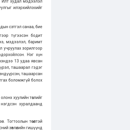
. Илт худал мэдээлэл
уулгыг илэрхийлэхийг
сдын сэтгэл санаа, бие
гээр түгээсэн бодит
ээ, мэдээлэл, баримт
ол учруулах зорилгоор
дорхойлсон. Нэг хүн
нэндээ 13 удаа явсан
үрэл, ташаарал гэдэг
р эндүүрсэн, ташаарсан
тгах боломжгүй болох
олонх хуулийн төслийг
 нэгдсэн хуралдаанд
. Тогтоолын төсөлтэй
сний зөвлөлийн гишүүнд