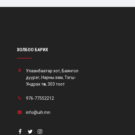
ХОЛБОО БАРИХ
Улаанбаатар хот, Баянгол
дүүрэг, Нарны зам, Тэгш-
Ундрах төв, 303 тоот
976-77552212
info@uih.mn