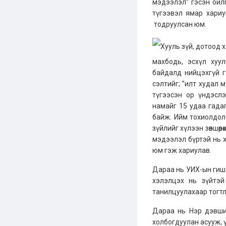
мэдээлэл” гэсэн ойл
түгээвэл ямар хариу
тодруулсан юм.
Хууль зүй, дотоод 
махбодь, эсхүл хуу
байдалд нийцэхгүй г
сэлтийг; ”илт худал 
түгээсэн ор үндэсл
намайг 15 удаа гада
байж. Ийм тохиолдол
зүйлийг хүлээн зөвшөө
мэдээлэл бүртэй нь 
юм гэж хариулав.
Дараа нь УИХ-ын гишү
хэлэлцэх нь зүйтэй
танилцуулахаар тогтл
Дараа нь Нэр дэвшиг
холбогдуулан асууж, ү