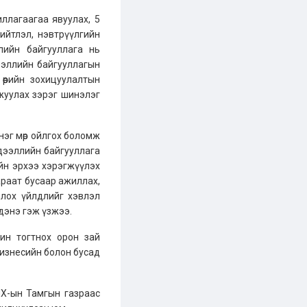
ллагаагаа явуулах, 5
нийтлэл, нэвтрүүлгийн
ллийн байгууллага нь
ээллийн байгууллагын
өөрийн зохицуулалтын
жуулах зэрэг шинэлэг
нэг мөр ойлгох боломж
эдээллийн байгууллага
ийн эрхээ хэрэгжүүлэх
раат бусаар ажиллах,
лох үйлдлийг хэвлэл
дэнэ гэж үзжээ.
шин тогтнох орон зай
бизнесийн болон бусад
ИХ-ын Тамгын газраас