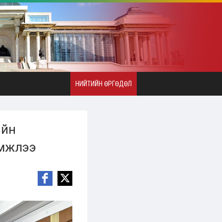
НИЙТИЙН ӨРГӨДӨЛ
ийн
эмжлээ