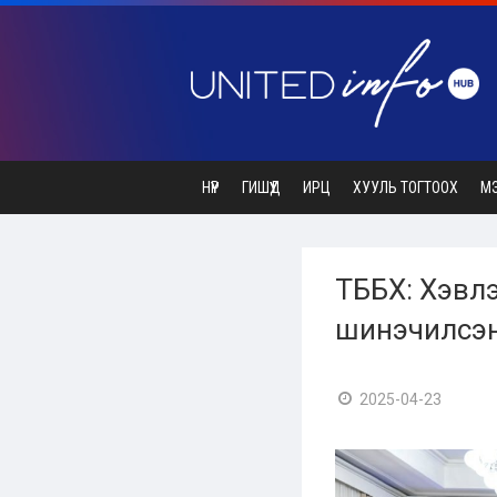
НҮҮР
ГИШҮҮД
ИРЦ
ХУУЛЬ ТОГТООХ
М
ТББХ: Хэвлэ
шинэчилсэн
2025-04-23