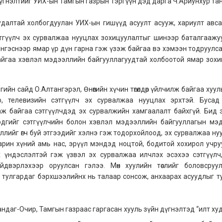
дүгнэлтийг УИХ-ын Тамгын газрын Тэргүүн дэд дарга Ч.Ариунхур та
далтай холбогдуулан УИХ-ын гишүүд асуулт асууж, хариулт авса
этгүүлч эх сурвалжаа нууцлах зохицуулалтыг шинээр баталгаажуул
Ингэснээр ямар үр дүн гарна гэж үзэж байгаа вэ хэмээн тодруулсан
йгаа хэвлэл мэдээллийн байгууллагуудтай холбоотой ямар зохицу
гийн сайд О.Алтангэрэл, Өнөөгийн хүчин төгөлдөр үйлчилж байгаа ху
, телевизийн сэтгүүлч эх сурвалжаа нууцлах эрхтэй. Буса
ж байгаа сэтгүүлчдэд эх сурвалжийн хамгаалалт байхгүй. Бид 
 гэдгийг сэтгүүлчийн болон хэвлэл мэдээллийн байгууллагын м
лийг өгч буй этгээдийг хэлнэ гэж тодорхойлоод, эх сурвалжаа ну
н. Харин хүний амь нас, эрүүл мэндэд ноцтой, бодитой хохирол учр
х үндэслэлтэй гэж үзвэл эх сурвалжаа илчлэх эсэхээ сэтгүүлч
 шийдвэрлэхээр оруулсан гэлээ. Мөн хуулийн төслийг боловсру
 тулгардаг бэрхшээлийнх нь талаар сонсож, анхаарах асуудлыг т
ндаг-Очир, Тамгын газраас гаргасан хууль зүйн дүгнэлтэд “илт ху