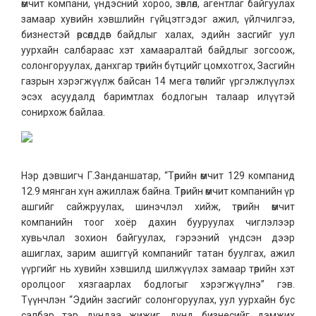
өмчит компани, үндэсний хороо, зөвлөл, агентлаг байгуулах
замаар хувийн хэвшлийн гүйцэтгэдэг ажил, үйлчилгээ,
бизнестэй өрсөлддөг байдлыг халах, эдийн засгийг уул
уурхайн салбараас хэт хамааралтай байдлыг зогсоож,
солонгоруулах, данхгар төрийн бүтцийг цомхотгох, Засгийн
газрын хэрэгжүүлж байсан 14 мега төслийг үргэлжлүүлэх
эсэх асуудалд баримтлах бодлогын талаар илүүтэй
сонирхож байлаа.
Нэр дэвшигч Г.Занданшатар, “Төрийн өмчит 129 компанид
12.9 мянган хүн ажиллаж байна. Төрийн өмчит компанийн үр
ашгийг сайжруулах, шинэчлэл хийж, төрийн өмчит
компанийн тоог хоёр дахин бууруулах чиглэлээр
хувьчлал зохион байгуулах, гэрээний үндсэн дээр
ашиглах, зарим ашиггүй компанийг татан буулгах, ажил
үүргийг нь хувийн хэвшилд шилжүүлэх замаар төрийн хэт
оролцоог хязгаарлах бодлогыг хэрэгжүүлнэ” гэв.
Түүнчлэн “Эдийн засгийг солонгоруулах, уул уурхайн бус
салбар тэр дундаа жижиг, дунд бизнесийг дэмжих