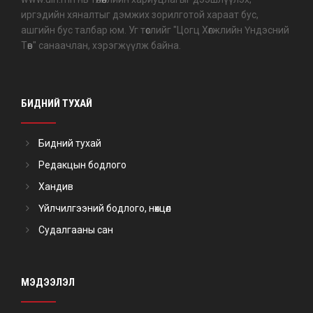
иргэдийн хяналтыг дэмжих зорилготой хараат бус,
ашгийн бус талбар юм. Уг төслийг "Цогц Хөгжлийн Үндэсний
Төв" санаачлан, хэрэгжүүлж байна.
БИДНИЙ ТУХАЙ
Бидний тухай
Редакцын бодлого
Хандив
Үйлчилгээний бодлого, нөхцөл
Судалгааны сан
МЭДЭЭЛЭЛ