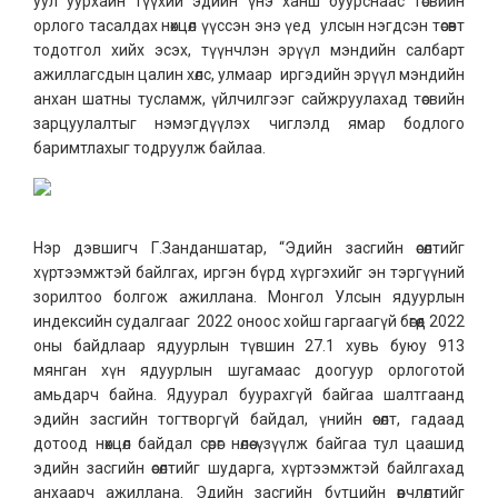
уул уурхайн түүхий эдийн үнэ ханш буурснаас төсвийн
орлого тасалдах нөхцөл үүссэн энэ үед улсын нэгдсэн төсөвт
тодотгол хийх эсэх, түүнчлэн эрүүл мэндийн салбарт
ажиллагсдын цалин хөлс, улмаар иргэдийн эрүүл мэндийн
анхан шатны тусламж, үйлчилгээг сайжруулахад төсвийн
зарцуулалтыг нэмэгдүүлэх чиглэлд ямар бодлого
баримтлахыг тодруулж байлаа.
Нэр дэвшигч Г.Занданшатар, “Эдийн засгийн өсөлтийг
хүртээмжтэй байлгах, иргэн бүрд хүргэхийг эн тэргүүний
зорилтоо болгож ажиллана. Монгол Улсын ядуурлын
индексийн судалгааг 2022 оноос хойш гаргаагүй бөгөөд 2022
оны байдлаар ядуурлын түвшин 27.1 хувь буюу 913
мянган хүн ядуурлын шугамаас доогуур орлоготой
амьдарч байна. Ядуурал буурахгүй байгаа шалтгаанд
эдийн засгийн тогтворгүй байдал, үнийн өсөлт, гадаад
дотоод нөхцөл байдал сөрөг нөлөө үзүүлж байгаа тул цаашид
эдийн засгийн өсөлтийг шударга, хүртээмжтэй байлгахад
анхаарч ажиллана. Эдийн засгийн бүтцийн өөрчлөлтийг