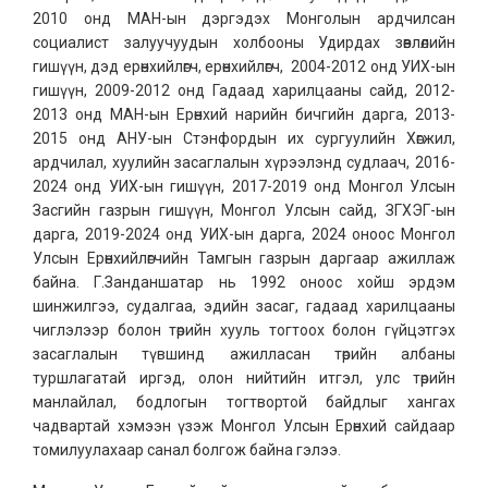
2010 онд МАН-ын дэргэдэх Монголын ардчилсан
социалист залуучуудын холбооны Удирдах зөвлөлийн
гишүүн, дэд ерөнхийлөгч, ерөнхийлөгч, 2004-2012 онд УИХ-ын
гишүүн, 2009-2012 онд Гадаад харилцааны сайд, 2012-
2013 онд МАН-ын Ерөнхий нарийн бичгийн дарга, 2013-
2015 онд АНУ-ын Стэнфордын их сургуулийн Хөгжил,
ардчилал, хуулийн засаглалын хүрээлэнд судлаач, 2016-
2024 онд УИХ-ын гишүүн, 2017-2019 онд Монгол Улсын
Засгийн газрын гишүүн, Монгол Улсын сайд, ЗГХЭГ-ын
дарга, 2019-2024 онд УИХ-ын дарга, 2024 оноос Монгол
Улсын Ерөнхийлөгчийн Тамгын газрын даргаар ажиллаж
байна. Г.Занданшатар нь 1992 оноос хойш эрдэм
шинжилгээ, судалгаа, эдийн засаг, гадаад харилцааны
чиглэлээр болон төрийн хууль тогтоох болон гүйцэтгэх
засаглалын түвшинд ажилласан төрийн албаны
туршлагатай иргэд, олон нийтийн итгэл, улс төрийн
манлайлал, бодлогын тогтвортой байдлыг хангах
чадвартай хэмээн үзэж Монгол Улсын Ерөнхий сайдаар
томилуулахаар санал болгож байна гэлээ.