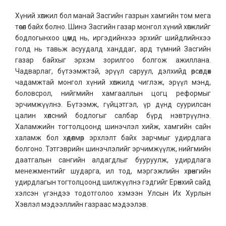
Хүний хөгжил бол манай Засгийн газрын хамгийн том мега
төсөл байх болно. Шинэ Засгийн газар монгол хүний хөгжлийг
бодлогынхоо цөмд нь, иргэдийнхээ эрхийг шийдлийнхээ
голд нь тавьж асуудалд ханддаг, ард түмний Засгийн
газар байхыг эрхэм зорилгоо болгож ажиллана.
Чадварлаг, бүтээмжтэй, эрүүл саруул, дэлхийд өрсөлдөх
чадамжтай монгол хүний хөгжилд чиглэж, эрүүл мэнд,
боловсрол, нийгмийн хамгааллын цогц реформыг
эрчимжүүлнэ. Бүтээмж, гүйцэтгэл, үр дүнд суурилсан
цалин хөлсний бодлогыг салбар бүрд нэвтрүүлнэ.
Халамжийн тогтолцоонд шинэчлэл хийж, хамгийн сайн
халамж бол хөдөлмөр эрхлэлт байх зарчмыг удирдлага
болгоно. Тэтгэврийн шинэчлэлийг эрчимжүүлж, нийгмийн
даатгалын сангийн алдагдлыг бууруулж, удирдлага
менежментийг шударга, ил тод, мэргэжлийн хөрөнгийн
удирдлагын тогтолцоонд шилжүүлнэ гэдгийг Ерөнхий сайд
хэлсэн үгэндээ тодотголоо хэмээн Улсын Их Хурлын
Хэвлэл мэдээллийн газраас мэдээлэв.