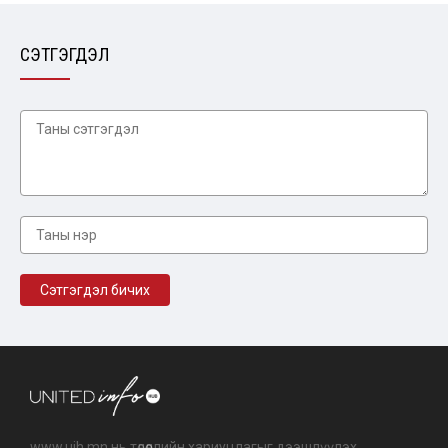
СЭТГЭГДЭЛ
www.uih.mn нь төлөөллийн хариуцлагыг дээшлүүлэх,