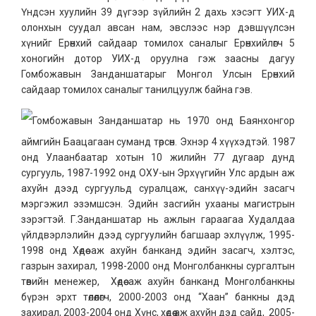
Үндсэн хуулийн 39 дүгээр зүйлийн 2 дахь хэсэгт УИХ-д
олонхын суудал авсан нам, эвслээс нэр дэвшүүлсэн
хүнийг Ерөнхий сайдаар томилох саналыг Ерөнхийлөгч 5
хоногийн дотор УИХ-д оруулна гэж заасны дагуу
Гомбожавын Занданшатарыг Монгол Улсын Ерөнхий
сайдаар томилох саналыг танилцуулж байна гэв.
Гомбожавын Занданшатар нь 1970 онд Баянхонгор
аймгийн Баацагаан суманд төрсөн. Эхнэр 4 хүүхэдтэй. 1987
онд Улаанбаатар хотын 10 жилийн 77 дугаар дунд
сургууль, 1987-1992 онд ОХУ-ын Эрхүүгийн Улс ардын аж
ахуйн дээд сургуульд суралцаж, санхүү-эдийн засагч
мэргэжил эзэмшсэн. Эдийн засгийн ухааны магистрын
зэрэгтэй. Г.Занданшатар нь ажлын гараагаа Худалдаа
үйлдвэрлэлийн дээд сургуулийн багшаар эхлүүлж, 1995-
1998 онд Хөдөө аж ахуйн банканд эдийн засагч, хэлтэс,
газрын захирал, 1998-2000 онд Монголбанкны сургалтын
төвийн менежер, Хөдөө аж ахуйн банканд Монголбанкны
бүрэн эрхт төлөөлөгч, 2000-2003 онд “Хаан” банкны дэд
захирал, 2003-2004 онд Хүнс, хөдөө аж ахуйн дэд сайд, 2005-