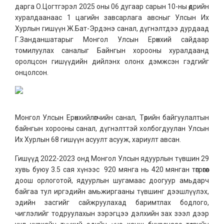
дарга О.Цогтгэрэл 2025 оны 06 дугаар сарын 10-ны өдрийн
хуралдаанаас 1 цагийн завсарлага авсныг Улсын Их
Хурлын гишүүн Ж.Бат-Эрдэнэ санал, дүгнэлтдээ дурдаад
Г.Занданшатарыг Монгол Улсын Ерөнхий сайдаар
томилуулах саналыг Байнгын хорооны хуралдаанд
оролцсон гишүүдийн дийлэнх олонх дэмжсэн гэдгийг
онцолсон.
Монгол Улсын Ерөнхийлөгчийн санал, Төрийн байгуулалтын
байнгын хорооны санал, дүгнэлттэй холбогдуулан Улсын
Их Хурлын 68 гишүүн асуулт асууж, хариулт авсан.
Гишүүд 2022-2023 онд Монгол Улсын ядуурлын түвшин 29
хувь буюу 3.5 сая хүнээс 920 мянга нь 420 мянган төгрөгөөс
доош орлоготой, ядуурлын шугамаас доогуур амьдарч
байгаа тул иргэдийн амьжиргааны түвшинг дээшлүүлэх,
эдийн засгийг сайжруулахад баримтлах бодлого,
чиглэлийг тодруулахын зэрэгцээ дэлхийн зах зээл дээр