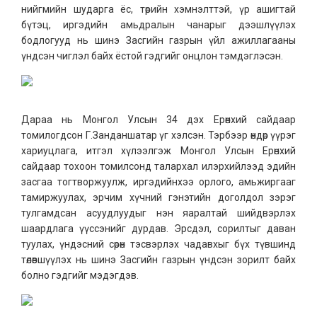
нийгмийн шударга ёс, төрийн хэмнэлттэй, үр ашигтай
бүтэц, иргэдийн амьдралын чанарыг дээшлүүлэх
бодлогууд нь шинэ Засгийн газрын үйл ажиллагааны
үндсэн чиглэл байх ёстой гэдгийг онцлон тэмдэглэсэн.
Дараа нь Монгол Улсын 34 дэх Ерөнхий сайдаар
томилогдсон Г.Занданшатар үг хэлсэн. Тэрбээр өндөр үүрэг
хариуцлага, итгэл хүлээлгэж Монгол Улсын Ерөнхий
сайдаар тохоон томилсонд талархал илэрхийлээд эдийн
засгаа тогтворжуулж, иргэдийнхээ орлого, амьжиргааг
тамиржуулах, эрчим хүчний гэнэтийн доголдол зэрэг
тулгамдсан асуудлуудыг нэн яаралтай шийдвэрлэх
шаардлага үүссэнийг дурдав. Эрсдэл, сорилтыг даван
туулах, үндэсний сөрөн тэсвэрлэх чадавхыг бүх түвшинд
төлөвшүүлэх нь шинэ Засгийн газрын үндсэн зорилт байх
болно гэдгийг мэдэгдэв.