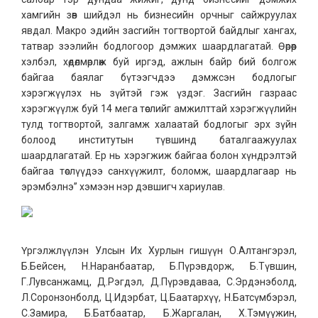
хамгийн зөв шийдэл нь бизнесийн орчныг сайжруулах
явдал. Макро эдийн засгийн тогтвортой байдлыг хангах,
татвар зээлийн бодлогоор дэмжих шаардлагатай. Өөрөөр
хэлбэл, хөдөлмөрлөж буй иргэд, ажлын байр бий болгож
байгаа баялаг бүтээгчдээ дэмжсэн бодлогыг
хэрэгжүүлэх нь зүйтэй гэж үздэг. Засгийн газраас
хэрэгжүүлж буй 14 мега төслийг амжилттай хэрэгжүүлийн
тулд тогтвортой, залгамж халаатай бодлогыг эрх зүйн
болоод институтын түвшинд баталгаажуулах
шаардлагатай. Ер нь хэрэгжиж байгаа болон хүндрэлтэй
байгаа төслүүдээ санхүүжилт, боломж, шаардлагаар нь
эрэмбэлнэ” хэмээн нэр дэвшигч хариулав.
Үргэлжлүүлэн Улсын Их Хурлын гишүүн О.Алтангэрэл,
Б.Бейсен, Н.Наранбаатар, Б.Пүрэвдорж, Б.Түвшин,
Г.Лувсанжамц, Д.Рэгдэл, Д.Пүрэвдаваа, С.Эрдэнэболд,
Л.Соронзонболд, Ц.Идэрбат, Ц.Баатархүү, Н.Батсүмбэрэл,
С.Замира, Б.Батбаатар, Б.Жаргалан, Х.Тэмүүжин,