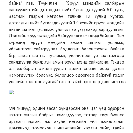
байна” гэв. Түүнчлэн “Эрүүл мэндийн салбарын
санхүүжилтийг дотоодын нийт бүтээгдэхүүний 6.0 хувь,
Засгийн газрын нэгдсэн төсвийн 12 хувьд хүргэх,
дотоодын нийт бүтээгдэхүүний 1.0 хувийг эрүүл мэндийн
анхан шатны тусламж, үйлчилгээ үзүүлэхэд зарцуулахыг
Дэлхийн эрүүл мэндийн байгууллагаас зөвлөсөн байдаг. Энэ
хүрээнд эрүүл мэндийн анхан шатны тусламж,
үйлчилгээг сайжруулах бодлогыг боловсруулж байгаа
бөгөөд анхан шатны тусламж, үйлчилгээг үе шаттайгаар
сайжруулж байж хүн амын эрүүл мэнд сайжирна. Гэхдээ
эл салбарын ажилтнуудын цалин хөлсийг хоёр дахин
нэмэгдүүлэх боломж, бололцоо одоогоор байхгүй гэдэг
үнэнийг хэлэх нь зүйтэй” гэсэн тайлбарыг нэр дэвшигч өглөө.
Мөн гишүүд эдийн засаг хүндэрсэн энэ цаг үед хөдөө орон
нутагт ажлын байрыг нэмэгдүүлэх, татвар төлөгч бизнес
эрхлэгч иргэн, аж ахуйн нэгжийн үйл ажиллагааг
дэмжихэд томоохон шинэчлэлийг хэрхэн хийх, төрийн