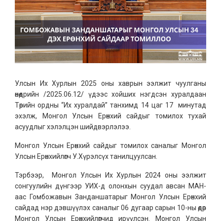
Улсын Их Хурлын 2025 оны хаврын ээлжит чуулганы
өнөөдрийн /2025.06.12/ үдээс хойших нэгдсэн хуралдаан
Төрийн ордны “Их хуралдай” танхимд 14 цаг 17 минутад
эхэлж, Монгол Улсын Ерөнхий сайдыг томилох тухай
асуудлыг хэлэлцэн шийдвэрлэлээ.
Монгол Улсын Ерөнхий сайдыг томилох саналыг Монгол
Улсын Ерөнхийлөгч У.Хүрэлсүх танилцуулсан.
Тэрбээр, Монгол Улсын Их Хурлын 2024 оны ээлжит
сонгуулийн дүнгээр УИХ-д олонхын суудал авсан МАН-
аас Гомбожавын Занданшатарыг Монгол Улсын Ерөнхий
сайдад нэр дэвшүүлэх саналыг 06 дугаар сарын 10-ны өдөр
Монгол Улсын Ерөнхийлөгчид ирүүлсэн. Монгол Улсын