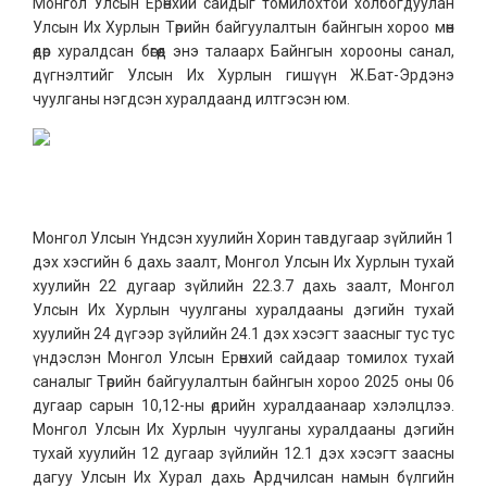
Монгол Улсын Ерөнхий сайдыг томилохтой холбогдуулан
Улсын Их Хурлын Төрийн байгуулалтын байнгын хороо мөн
өдөр хуралдсан бөгөөд энэ талаарх Байнгын хорооны санал,
дүгнэлтийг Улсын Их Хурлын гишүүн Ж.Бат-Эрдэнэ
чуулганы нэгдсэн хуралдаанд илтгэсэн юм.
Монгол Улсын Үндсэн хуулийн Хорин тавдугаар зүйлийн 1
дэх хэсгийн 6 дахь заалт, Монгол Улсын Их Хурлын тухай
хуулийн 22 дугаар зүйлийн 22.3.7 дахь заалт, Монгол
Улсын Их Хурлын чуулганы хуралдааны дэгийн тухай
хуулийн 24 дүгээр зүйлийн 24.1 дэх хэсэгт заасныг тус тус
үндэслэн Монгол Улсын Ерөнхий сайдаар томилох тухай
саналыг Төрийн байгуулалтын байнгын хороо 2025 оны 06
дугаар сарын 10,12-ны өдрийн хуралдаанаар хэлэлцлээ.
Монгол Улсын Их Хурлын чуулганы хуралдааны дэгийн
тухай хуулийн 12 дугаар зүйлийн 12.1 дэх хэсэгт заасны
дагуу Улсын Их Хурал дахь Ардчилсан намын бүлгийн