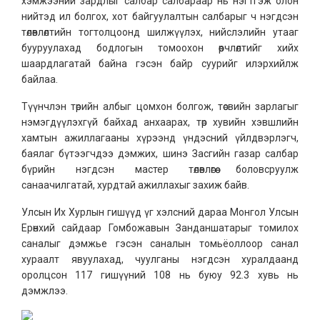
хэмжээний зардлыг салбар салбараар нь нэгтгэж олон
нийтэд ил болгох, хот байгуулалтын салбарыг ч нэгдсэн
төлөвлөлтийн тогтолцоонд шилжүүлэх, нийслэлийн утааг
бууруулахад бодлогын томоохон өөрчлөлтийг хийх
шаардлагатай байна гэсэн байр суурийг илэрхийлж
байлаа.
Түүнчлэн төрийн албыг цомхон болгож, төсвийн зарлагыг
нэмэгдүүлэхгүй байхад анхаарах, төр хувийн хэвшлийн
хамтын ажиллагааны хүрээнд үндэсний үйлдвэрлэгч,
баялаг бүтээгчдээ дэмжих, шинэ Засгийн газар салбар
бүрийн нэгдсэн мастер төлөвлөгөө боловсруулж
санаачилгатай, хурдтай ажиллахыг захиж байв.
Улсын Их Хурлын гишүүд үг хэлсний дараа Монгол Улсын
Ерөнхий сайдаар Гомбожавын Занданшатарыг томилох
саналыг дэмжье гэсэн саналын томьёоллоор санал
хураалт явуулахад, чуулганы нэгдсэн хуралдаанд
оролцсон 117 гишүүний 108 нь буюу 92.3 хувь нь
дэмжлээ.