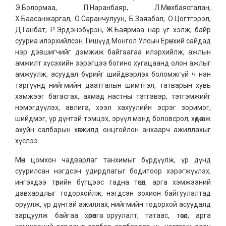
Э.Болормаа, П.Наранбаяр, Л.Мөнхбаясгалан,
Х.Баасанжаргал, О.Саранчулуун, Б.Заяабал, О.Цогтгэрэл,
Д.Ганбат, Р.Эрдэнэбүрэн, Ж.Баярмаа нар үг хэлж, байр
сууриа илэрхийлсэн. Гишүүд Монгол Улсын Ерөнхий сайдад
нэр дэвшигчийг дэмжиж байгаагаа илэрхийлж, ажлын
амжилт хүсэхийн зэрэгцээ богино хугацаанд олон ажлыг
амжуулж, асуудал бүрийг шийдвэрлэх боломжгүй ч нэн
тэргүүнд нийгмийн даатгалын шимтгэл, татварын хувь
хэмжээг багасгах, ахмад настны тэтгэвэр, тэтгэмжийг
нэмэгдүүлэх, авлига, хээл хахуулийн эсрэг зоримог,
шийдмэг, үр дүнтэй тэмцэх, эрүүл мэнд боловсрол, хөдөө аж
ахуйн салбарын хөгжилд онцгойлон анхаарч ажиллахыг
хүслээ.
Мөн цомхон чадварлаг танхимыг бүрдүүлж, үр дүнд
суурилсан нэгдсэн удирдлагыг бодитоор хэрэгжүүлэх,
ингэхдээ төрийн бүтцээс гадна төсөл, арга хэмжээний
давхардлыг тодорхойлж, нэгдсэн зохион байгуулалтад
оруулж, үр дүнтэй ажиллах, нийгмийн тодорхой асуудалд
зарцуулж байгаа хөрөнгө оруулалт, татаас, төсөл, арга