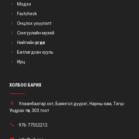
Мэдээ
Factcheck
Онцлох үзүүлэлт
Сонгуулийн музей
Нийтийн өргөдөл
Батлагдсан хууль
Ирц
ХОЛБОО БАРИХ
Улаанбаатар хот, Баянгол дүүрэг, Нарны зам, Тэгш-
Ундрах төв, 303 тоот
976-77552212