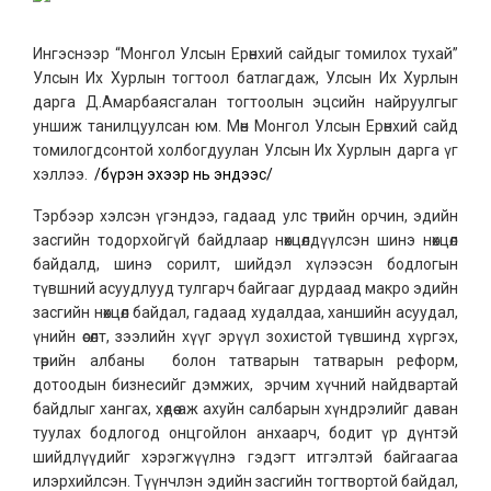
Ингэснээр “Монгол Улсын Ерөнхий сайдыг томилох тухай”
Улсын Их Хурлын тогтоол батлагдаж, Улсын Их Хурлын
дарга Д.Амарбаясгалан тогтоолын эцсийн найруулгыг
уншиж танилцуулсан юм. Мөн Монгол Улсын Ерөнхий сайд
томилогдсонтой холбогдуулан Улсын Их Хурлын дарга үг
хэллээ.
/бүрэн эхээр нь эндээс/
Тэрбээр хэлсэн үгэндээ, гадаад улс төрийн орчин, эдийн
засгийн тодорхойгүй байдлаар нөхцөлдүүлсэн шинэ нөхцөл
байдалд, шинэ сорилт, шийдэл хүлээсэн бодлогын
түвшний асуудлууд тулгарч байгааг дурдаад макро эдийн
засгийн нөхцөл байдал, гадаад худалдаа, ханшийн асуудал,
үнийн өсөлт, зээлийн хүүг эрүүл зохистой түвшинд хүргэх,
төрийн албаны болон татварын татварын реформ,
дотоодын бизнесийг дэмжих, эрчим хүчний найдвартай
байдлыг хангах, хөдөө аж ахуйн салбарын хүндрэлийг даван
туулах бодлогод онцгойлон анхаарч, бодит үр дүнтэй
шийдлүүдийг хэрэгжүүлнэ гэдэгт итгэлтэй байгаагаа
илэрхийлсэн. Түүнчлэн эдийн засгийн тогтвортой байдал,