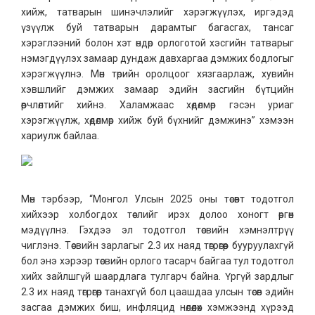
хийж, татварын шинэчлэлийг хэрэгжүүлэх, иргэдэд
үзүүлж буй татварын дарамтыг багасгах, тансаг
хэрэглээний болон хэт өндөр орлоготой хэсгийн татварыг
нэмэгдүүлэх замаар дундаж давхаргаа дэмжих бодлогыг
хэрэгжүүлнэ. Мөн төрийн оролцоог хязгаарлаж, хувийн
хэвшлийг дэмжих замаар эдийн засгийн бүтцийн
өөрчлөлтийг хийнэ. Халамжаас хөдөлмөр гэсэн уриаг
хэрэгжүүлж, хөдөлмөр хийж буй бүхнийг дэмжинэ” хэмээн
хариулж байлаа.
Мөн тэрбээр, “Монгол Улсын 2025 оны төсөвт тодотгол
хийхээр холбогдох төслийг ирэх долоо хоногт өргөн
мэдүүлнэ. Гэхдээ эл тодотгол төсвийн хэмнэлтрүү
чиглэнэ. Төсвийн зарлагыг 2.3 их наяд төгрөгөөр бууруулахгүй
бол энэ хэрээр төсвийн орлого тасарч байгаа тул тодотгол
хийх зайлшгүй шаардлага тулгарч байна. Үргүй зардлыг
2.3 их наяд төгрөгөөр танахгүй бол цаашдаа улсын төсөв эдийн
засгаа дэмжих биш, инфляцид нөлөөлөх хэмжээнд хүрээд