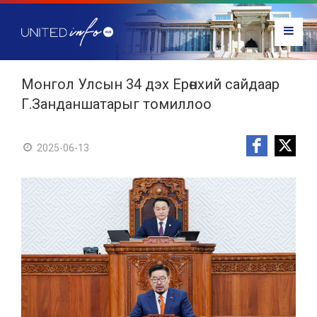
Монгол Улсын 34 дэх Ерөнхий сайдаар
Г.Занданшатарыг томиллоо
2025-06-13