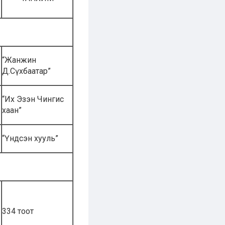
“Жанжин
Д.Сүхбаатар”
“Их Эзэн Чингис
хаан”
“Үндсэн хууль”
334 тоот