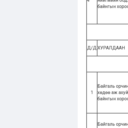
4
нийгмийн бод
байнгын хоро
Д/Д
ХУРАЛДААН
Байгаль орчин,
1
хөдөө аж аху
байнгын хоро
Байгаль орчин,