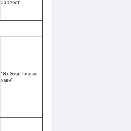
334 тоот
“Их Эзэн Чингис
хаан”