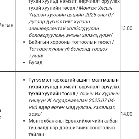
тухай хуульд нэмэлт, өөрчлөлт оруулах
тухай хуулийн төсөл /
Монгол Улсын
Үндсэн хуулийн цэцийн 2025 оны 07
дугаар дүгнэлтийг хүлээн
айнгын
зөвшөөрсөнтэй холбогдуулан
13.00
боловсруулсан,
анхны хэлэлцүүлэг
/
Байнгын хорооны тогтоолын төсөл /
Тогтоол хүчингүй болсонд тооцох
тухай
/
Бусад
Түгээмэл тархацтай ашигт малтмалын
тухай хуульд нэмэлт, өөрчлөлт оруулах
тухай хуулийн төсөл
/
Улсын Их Хурлын
гишүүн Ж.Алдаржавхлан 2025.07.04-
ний өдөр өргөн мэдүүлсэн,
хэлэлцэх
н
эсэх
/
14.00
о
Монголбанкны Ерөнхийлөгчийн албан
тушаалд нэр дэвшигчийн сонсголын
тайлан