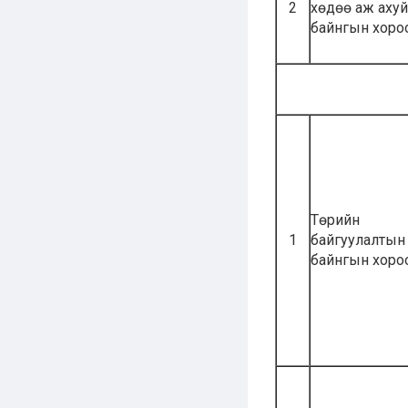
2
хөдөө аж аху
байнгын хоро
Төрийн
1
байгуулалтын
байнгын хоро