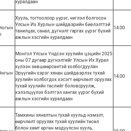
хуралдаан
Хууль, тогтоолоор үүрэг, чиглэл болгосон
Улсын Их Хурлын шийдвэрийн биелэлттэй
логын
14.00
танилцах, санал, дүгнэлт гаргах үүрэг бүхий
о
ажлын хэсгийн хуралдаан
Монгол Улсын Үндсэн хуулийн цэцийн 2025
оны 07 дугаар дүгнэлтийг Улсын Их Хурал
хүлээн зөвшөөрсөнтэй холбогдуулан
айнгын
Эрүүгийн хэрэг хянан шийдвэрлэх тухай
14.00
хуулийн холбогдох хэсэгт өөрчлөлт оруулах
тухай хуулийн төслийг боловсруулж,
хэлэлцүүлэх бэлтгэл хангах үүрэг бүхий
ажлын хэсгийн хуралдаан
Тамхины хяналтын тухай хуульд нэмэлт,
өөрчлөлт оруулах тухай хуулийн төсөл
болон хамт өргөн мэдүүлсэн хууль,