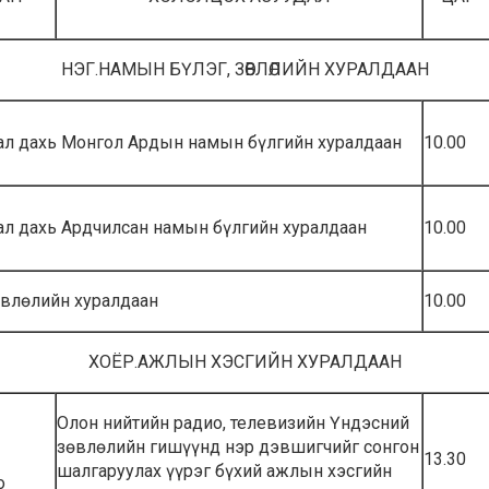
НЭГ.НАМЫН БҮЛЭГ, ЗӨВЛӨЛИЙН ХУРАЛДААН
ал дахь Монгол Ардын намын бүлгийн хуралдаан
10.00
ал дахь Ардчилсан намын бүлгийн хуралдаан
10.00
влөлийн хуралдаан
10.00
ХОЁР.АЖЛЫН ХЭСГИЙН ХУРАЛДААН
Олон нийтийн радио, телевизийн Үндэсний
зөвлөлийн гишүүнд нэр дэвшигчийг сонгон
13.30
шалгаруулах үүрэг бүхий ажлын хэсгийн
о