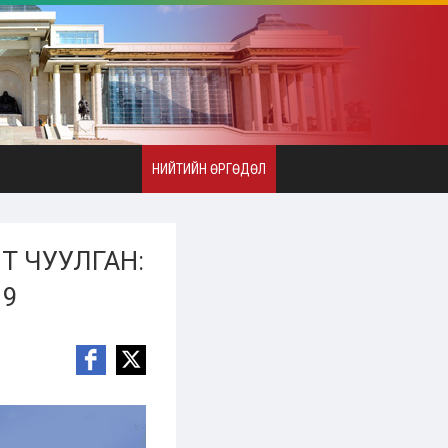
НИЙТИЙН ӨРГӨДӨЛ
Т ЧУУЛГАН:
19