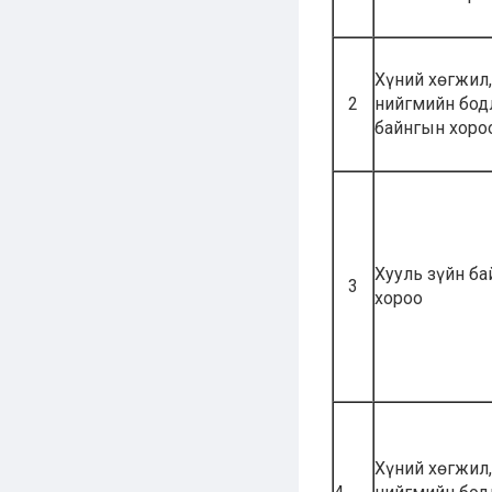
Хүний хөгжил,
2
нийгмийн бод
байнгын хоро
Хууль зүйн б
3
хороо
Хүний хөгжил,