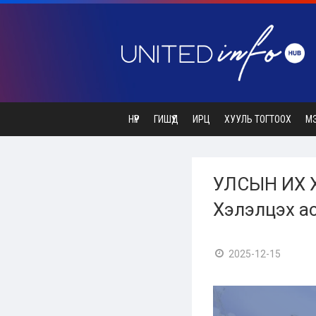
НҮҮР
ГИШҮҮД
ИРЦ
ХУУЛЬ ТОГТООХ
М
УЛСЫН ИХ 
Хэлэлцэх ас
2025-12-15