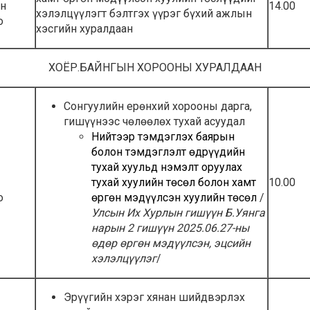
йн
14.00
хэлэлцүүлэгт бэлтгэх үүрэг бүхий ажлын
о
хэсгийн хуралдаан
ХОЁР.БАЙНГЫН ХОРООНЫ ХУРАЛДААН
Сонгуулийн ерөнхий хорооны дарга,
гишүүнээс чөлөөлөх тухай асуудал
Нийтээр тэмдэглэх баярын
болон тэмдэглэлт өдрүүдийн
тухай хуульд нэмэлт оруулах
тухай хуулийн төсөл болон хамт
10.00
о
өргөн мэдүүлсэн хуулийн төсөл
/
Улсын Их Хурлын гишүүн Б.Уянга
нарын 2 гишүүн 2025.06.27-ны
өдөр өргөн мэдүүлсэн, эцсийн
хэлэлцүүлэг
/
Эрүүгийн хэрэг хянан шийдвэрлэх