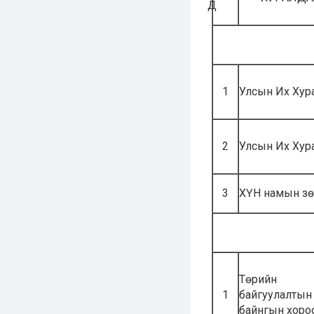
Д
1
Улсын Их Хур
2
Улсын Их Хур
3
ХҮН намын зө
Төрийн
1
байгуулалтын
байнгын хоро