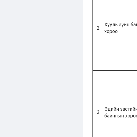
Хууль зүйн б
2
хороо
Эдийн засгий
3
байнгын хоро