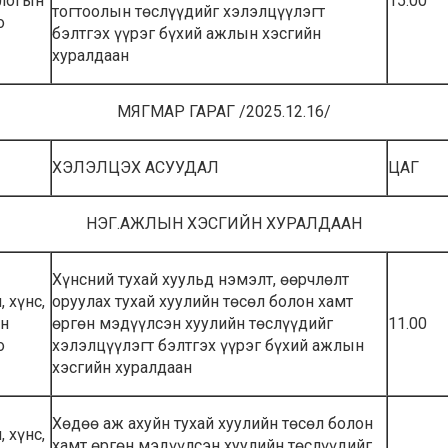
логын
15.00
тогтоолын төслүүдийг хэлэлцүүлэгт
о
бэлтгэх үүрэг бүхий ажлын хэсгийн
хуралдаан
МЯГМАР ГАРАГ /2025.12.16/
ХЭЛЭЛЦЭХ АСУУДАЛ
ЦАГ
НЭГ.АЖЛЫН ХЭСГИЙН ХУРАЛДААН
Хүнсний тухай хуульд нэмэлт, өөрчлөлт
 хүнс,
оруулах тухай хуулийн төсөл болон хамт
йн
өргөн мэдүүлсэн хуулийн төслүүдийг
11.00
о
хэлэлцүүлэгт бэлтгэх үүрэг бүхий ажлын
хэсгийн хуралдаан
Хөдөө аж ахуйн тухай хуулийн төсөл болон
 хүнс,
хамт өргөн мэдүүлсэн хуулийн төслүүдийг