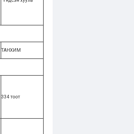
“Үндсэн хууль”
ТАНХИМ
334 тоот