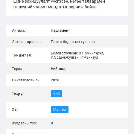
шинэ зохицуулалт үүсгэсэн, нөгөө талаар мөн
гишүүний чөлөөт мандатыг зөрчиж байна.
Ангилал:
Парламент
,
Эрхлэн гаргасан:
Гэрэгэ бодлогын хүрээлэн
Боловсруулсан: Х.Номингэрэл,
Тэмдэглэл:
Р.Эрдэнэбулган, Р.Мөнхзул
Төрөл:
Нийтлэл
,
Нийтлэгдсэн он:
2026
Түлхүүр үг:
УИХ
Хэл:
Монгол
Хуудасны тоо:
8