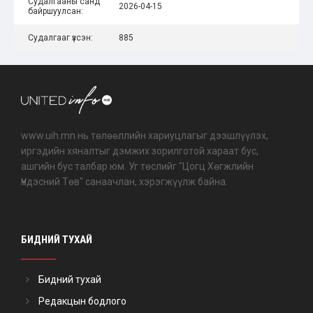
Судалгааны санд
2026-04-15
байршуулсан:
Судалгааг үзсэн:
885
www.uih.mn нь төлөөллийн хариуцлагыг дээшлүүлэх,
иргэдийн хяналтыг дэмжих зорилготой хараат бус,
ашгийн бус талбар юм. Уг төслийг "Цогц Хөгжлийн
Үндэсний Төв" санаачлан, хэрэгжүүлж байна.
БИДНИЙ ТУХАЙ
Бидний тухай
Редакцын бодлого