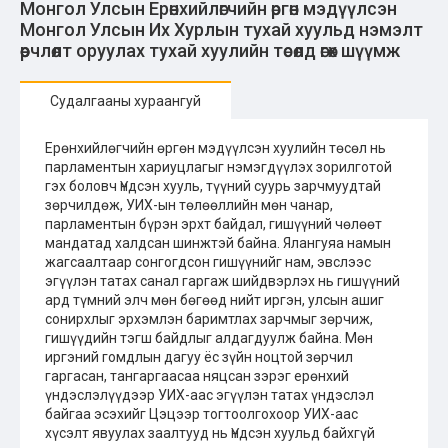
Монгол Улсын Ерөнхийлөгчийн өргөн мэдүүлсэн
Монгол Улсын Их Хурлын тухай хуульд нэмэлт
өөрчлөлт оруулах тухай хуулийн төсөлд өгөх шүүмж
Судалгааны хураангуй
Ерөнхийлөгчийн өргөн мэдүүлсэн хуулийн төсөл нь
парламентын хариуцлагыг нэмэгдүүлэх зорилготой
гэх боловч Үндсэн хууль, түүний суурь зарчмуудтай
зөрчилдөж, УИХ-ын төлөөллийн мөн чанар,
парламентын бүрэн эрхт байдал, гишүүний чөлөөт
мандатад халдсан шинжтэй байна. Ялангуяа намын
жагсаалтаар сонгогдсон гишүүнийг нам, эвслээс
эгүүлэн татах санал гаргаж шийдвэрлэх нь гишүүний
ард түмний элч мөн бөгөөд нийт иргэн, улсын ашиг
сонирхлыг эрхэмлэн баримтлах зарчмыг зөрчиж,
гишүүдийн тэгш байдлыг алдагдуулж байна. Мөн
иргэний гомдлын дагуу ёс зүйн ноцтой зөрчил
гаргасан, тангаргаасаа няцсан зэрэг ерөнхий
үндэслэлүүдээр УИХ-аас эгүүлэн татах үндэслэл
байгаа эсэхийг Цэцээр тогтоолгохоор УИХ-аас
хүсэлт явуулах заалтууд нь Үндсэн хуульд байхгүй