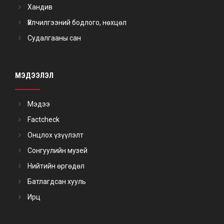
Хандив
Үйлчилгээний бодлого, нөхцөл
Судалгааны сан
МЭДЭЭЛЭЛ
Мэдээ
Factcheck
Онцлох үзүүлэлт
Сонгуулийн музей
Нийтийн өргөдөл
Батлагдсан хууль
Ирц