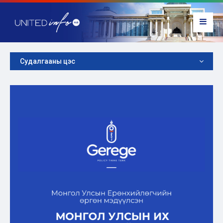
Судалгааны цэс