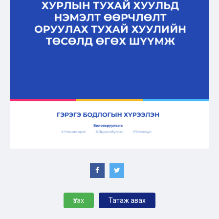
Үзэх
Татаж авах