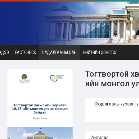
ЭДЭЭ
FACTCHECK
СУДАЛГААНЫ САН
НИЙТИЙН СОНСГОЛ
Тогтвортой хө
ийн монгол ул
Судалгааны хураангу
Ангилал: