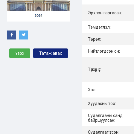
Эрхлэн гаргасан:
Тэмдэглэл:
Төрөл:
Нийтлэгдсэн он:
Үзэх
Татаж авах
Түлхүүр үг:
Хэл:
Хуудасны тоо:
Судалгааны санд
байршуулсан:
Судалгааг үзсэн: