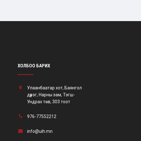
ХОЛБОО БАРИХ
Улаанбаатар хот, Баянгол
дүүрэг, Нарны зам, Тэгш-
Ундрах төв, 303 тоот
976-77552212
info@uih.mn