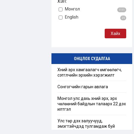
ХЭЛ:
Монгол
1111
English
25
ОНЦЛОХ СУДАЛГАА
Хүний эрх хамгаалагч өмгөөлөгч,
сэтгүүлчийн эрхийн хэрэгжилт
Сонгогчийн гарын авлага
Монгол улс дахь хүний эрх, эрх
чөлөөний байдлын талаарх 22 дэх
илтгэл
Улс төр дэх залуучууд,
эмэгтэйчүүдэд тулгамдаж буй
сорилт бэрхшээл