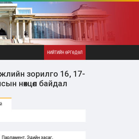
НИЙТИЙН ӨРГӨДӨЛ
гжлийн зорилго 16, 17-
сын нөхцөл байдал
й
Парламент
,
Эдийн засаг
,