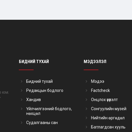
БИДНИЙ ТУХАЙ
МЭДЭЭЛЭЛ
Бидний тухай
Мэдээ
Редакцын бодлого
Factcheck
р юм.
"
Хандив
Онцлох үзүүлэлт
Үйлчилгээний бодлого,
Сонгуулийн музей
нөхцөл
Нийтийн өргөдөл
Судалгааны сан
Батлагдсан хууль