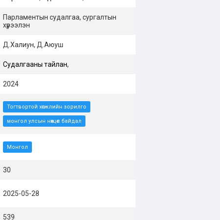
Парламентын судалгаа, сургалтын
хүрээлэн
Д.Халиун, Д.Аюуш
Судалгааны тайлан
,
2024
Тогтвортой хөгжлийн зорилго
монгол улсын нөхцөл байдал
Монгол
30
2025-05-28
539