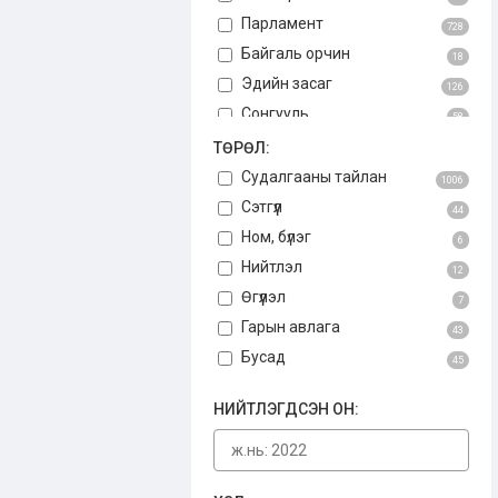
Парламент
728
Байгаль орчин
18
Эдийн засаг
126
Сонгууль
58
Авлига
ТӨРӨЛ:
75
Үндсэн хууль
Судалгааны тайлан
3
1006
Бусад
Сэтгүүл
34
44
Ном, бүлэг
6
Нийтлэл
12
Өгүүлэл
7
Гарын авлага
43
Бусад
45
НИЙТЛЭГДСЭН ОН: