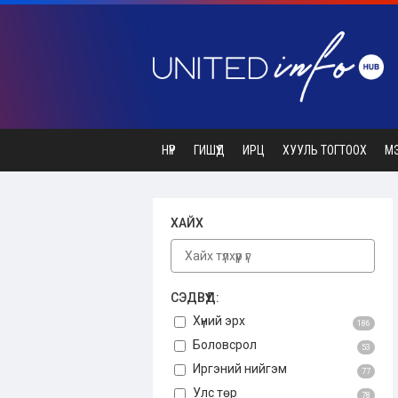
НҮҮР
ГИШҮҮД
ИРЦ
ХУУЛЬ ТОГТООХ
М
ХАЙХ
СЭДВҮҮД:
Хүний эрх
186
Боловсрол
53
Иргэний нийгэм
77
Улс төр
78