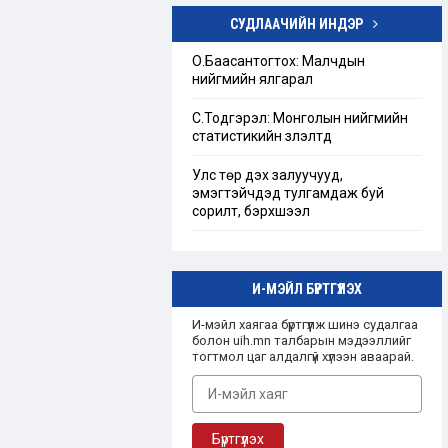
СУДЛААЧИЙН ИНДЭР
Төрийн бус байгууллагын тухай
хуулийг шинэчлэн найруулах
О.Баасантогтох: Малчдын
хэрэгцээ, шаардлагын тандан
нийгмийн ялгарал
судалгаа
С.Тодгэрэл: Монголын нийгмийн
“Ашгийн бус байгууллага”-ын
статистикийн үзүүлэлтүүд
талаарх Монгол улсын эрх зүйн
зохицуулалт
Улс төр дэх залуучууд,
эмэгтэйчүүдэд тулгамдаж буй
сорилт, бэрхшээл
И-МЭЙЛ БҮРТГҮҮЛЭХ
И-мэйл хаягаа бүртгүүлж шинэ судалгаа
болон uih.mn талбарын мэдээллийг
тогтмол цаг алдалгүй хүлээн аваарай.