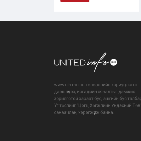
www.uih.mn нь төлөөллийн хариуцлагыг
дээшлүүлэх, иргэдийн хяналтыг дэмжих
зорилготой хараат бус, ашгийн бус талба
Уг төслийг "Цогц Хөгжлийн Үндэсний Төв
санаачлан, хэрэгжүүлж байна.