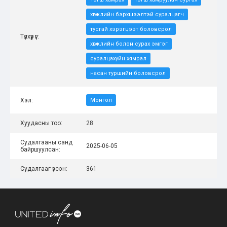
хөгжлийн бэрхшээлтэй суралцагч
тусгай хэрэгцээт боловсрол
Түлхүүр үг:
хөгжлийн болон сурах эмгэг
суралцахуйн хямрал
насан туршийн боловсрол
Хэл:
Монгол
Хуудасны тоо:
28
Судалгааны санд
2025-06-05
байршуулсан:
Судалгааг үзсэн:
361