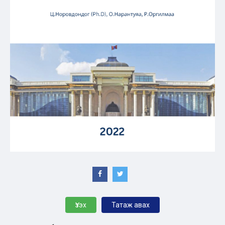
Үзэх
Татаж авах