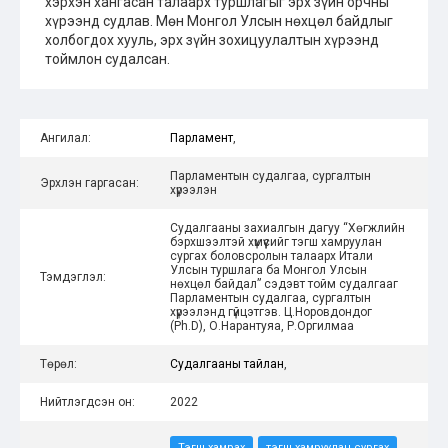
хэрхэн хангасан талаарх туршлагыг эрх зүйн орчны
хүрээнд судлав. Мөн Монгол Улсын нөхцөл байдлыг
холбогдох хууль, эрх зүйн зохицуулалтын хүрээнд
тоймлон судалсан.
Ангилал:
Парламент
,
Парламентын судалгаа, сургалтын
Эрхлэн гаргасан:
хүрээлэн
Судалгааны захиалгын дагуу “Хөгжлийн
бэрхшээлтэй хүмүүсийг тэгш хамруулан
сургах боловсролын талаарх Итали
Улсын туршлага ба Монгол Улсын
Тэмдэглэл:
нөхцөл байдал” сэдэвт тойм судалгааг
Парламентын судалгаа, сургалтын
хүрээлэнд гүйцэтгэв. Ц.Норовдондог
(Ph.D), О.Нарантуяа, Р.Оргилмаа
Төрөл:
Судалгааны тайлан
,
Нийтлэгдсэн он:
2022
Тэгш хамрах
тэгш хамруулан сургах