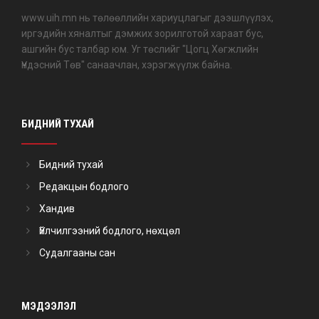
www.uih.mn нь төлөөллийн хариуцлагыг дээшлүүлэх,
иргэдийн хяналтыг дэмжих зорилготой хараат бус,
ашгийн бус талбар юм. Уг төслийг "Цогц Хөгжлийн
Үндэсний Төв" санаачлан, хэрэгжүүлж байна.
БИДНИЙ ТУХАЙ
Бидний тухай
Редакцын бодлого
Хандив
Үйлчилгээний бодлого, нөхцөл
Судалгааны сан
МЭДЭЭЛЭЛ