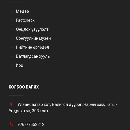
Мэдээ
Factcheck
Онцлох үзүүлэлт
Сонгуулийн музей
Нийтийн өргөдөл
Батлагдсан хууль
Ирц
ХОЛБОО БАРИХ
Улаанбаатар хот, Баянгол дүүрэг, Нарны зам, Тэгш-
Ундрах төв, 303 тоот
976-77552212