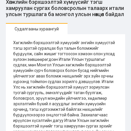
Хөгжлийн бэрхшээлтэй хүмүүсийг тэгш
хамруулан сургах боловсролын талаарх итали
улсын туршлага ба монгол улсын нөхцөл байдал
Судалгааны хураангуй
Хөгжлийн бэрхшээлтэй хүмүүсийг энгийн хүмүүстэй
тэгш эрхтэй суралцах бүх талын боломжийг
бүрдүүлж, сайн жишиг тогтоосон хэмээн олон улсад
хүлээн зөвшөөрөгдсөн Итали Улсын туршлагыг
судлах, мөн Монгол Улсын хөгжлийн бэрхшээлтэй
хүмүүсийн сурч боловсрох болон бусад нийгмийн
үйлчилгээг авах боломж нөхцөлийг эрх зүйн орчны
хүрээнд тоймлон судлах зорилго дэвшүүлэв. Итали
Улс нь хөгжлийн бэрхшээлтэй хүмүүст зориулсан
тусгай сургууль, эмнэлгүүдийг татан буулгаж,
боловсрол, эрүүл мэндийн үйлчилгээ, хөдөлмөр
эрхлэлтийн бүхий л асуудлыг энгийн хүмүүсийн
орчинд, тэгш хүртээмжтэй байлгах нөхцөлийг
бүрдүүлснээрээ онцлогтой байна. Захиалагчаас
ирүүлсэн хүсэлтийн дагуу Итали Улсын хөгжлийн
бэрхшээлтэй хүнийг тэгш хамруулан сургах эрхийг