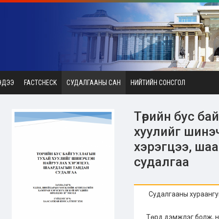
ЭДЭЭ
FACTCHECK
СУДАЛГААНЫ САН
НИЙТИЙН СОНСГОЛ
Төрийн бус ба
хуулийг шинэ
хэрэгцээ, ша
судалгаа
Судалгааны хураангу
Төрд дэмжлэг болж, н