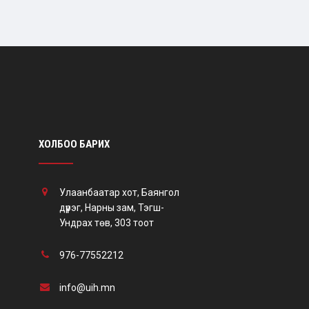
ХОЛБОО БАРИХ
Улаанбаатар хот, Баянгол
дүүрэг, Нарны зам, Тэгш-
Ундрах төв, 303 тоот
976-77552212
info@uih.mn