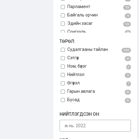
Парламент
728
Байгаль орчин
18
Эдийн засаг
126
Сонгууль
58
Авлига
ТӨРӨЛ:
75
Үндсэн хууль
Судалгааны тайлан
3
1006
Бусад
Сэтгүүл
34
44
Ном, бүлэг
6
Нийтлэл
12
Өгүүлэл
7
Гарын авлага
43
Бусад
45
НИЙТЛЭГДСЭН ОН: