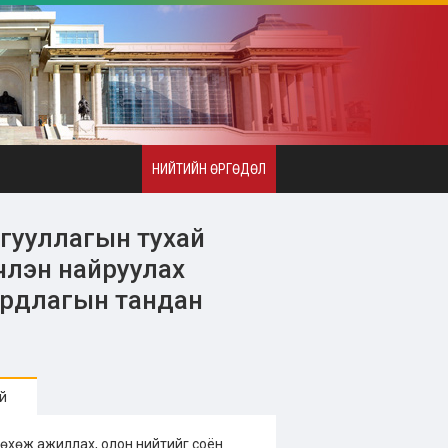
НИЙТИЙН ӨРГӨДӨЛ
йгууллагын тухай
члэн найруулах
ардлагын тандан
й
өхөж ажиллах, олон нийтийг соён