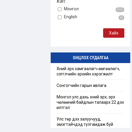
ХЭЛ:
Монгол
1111
English
25
ОНЦЛОХ СУДАЛГАА
Хүний эрх хамгаалагч өмгөөлөгч,
сэтгүүлчийн эрхийн хэрэгжилт
Сонгогчийн гарын авлага
Монгол улс дахь хүний эрх, эрх
чөлөөний байдлын талаарх 22 дэх
илтгэл
Улс төр дэх залуучууд,
эмэгтэйчүүдэд тулгамдаж буй
сорилт бэрхшээл