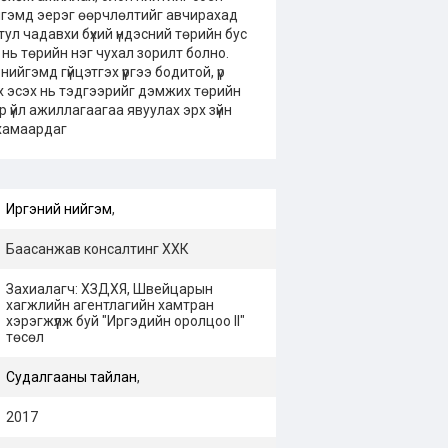
ийгэмд эерэг өөрчлөлтийг авчирахад
 тул чадавхи бүхий үндэсний төрийн бус
 нь төрийн нэг чухал зорилт болно.
ийгэмд гүйцэтгэх үүргээ бодитой, үр
ах эсэх нь тэдгээрийг дэмжих төрийн
р үйл ажиллагаагаа явуулах эрх зүйн
хамаардаг
Иргэний нийгэм
,
Баасанжав консалтинг ХХК
Захиалагч: ХЗДХЯ, Швейцарын
хагжлийн агентлагийн хамтран
хэрэгжүүлж буй "Иргэдийн оролцоо II"
төсөл
Судалгааны тайлан
,
2017