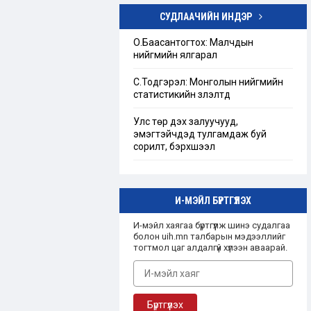
СУДЛААЧИЙН ИНДЭР
Төрийн бус байгууллагын тухай
хуулийг шинэчлэн найруулах
О.Баасантогтох: Малчдын
хэрэгцээ, шаардлагын тандан
нийгмийн ялгарал
судалгаа
С.Тодгэрэл: Монголын нийгмийн
“Ашгийн бус байгууллага”-ын
статистикийн үзүүлэлтүүд
талаарх Монгол улсын эрх зүйн
зохицуулалт
Улс төр дэх залуучууд,
эмэгтэйчүүдэд тулгамдаж буй
сорилт, бэрхшээл
И-МЭЙЛ БҮРТГҮҮЛЭХ
И-мэйл хаягаа бүртгүүлж шинэ судалгаа
болон uih.mn талбарын мэдээллийг
тогтмол цаг алдалгүй хүлээн аваарай.