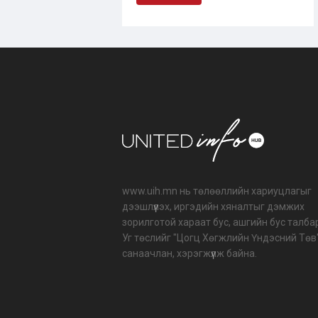
www.uih.mn нь төлөөллийн хариуцлагыг
дээшлүүлэх, иргэдийн хяналтыг дэмжих
зорилготой хараат бус, ашгийн бус талба
Уг төслийг "Цогц Хөгжлийн Үндэсний Төв
санаачлан, хэрэгжүүлж байна.