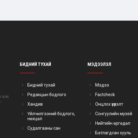
БИДНИЙ ТУХАЙ
МЭДЭЭЛЭЛ
Бидний тухай
Мэдээ
Редакцын бодлого
Factcheck
р юм.
"
Хандив
Онцлох үзүүлэлт
Үйлчилгээний бодлого,
Сонгуулийн музей
нөхцөл
Нийтийн өргөдөл
Судалгааны сан
Батлагдсан хууль