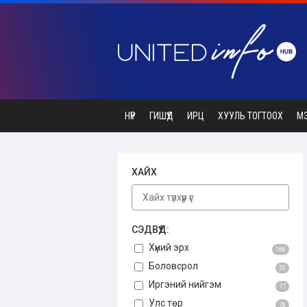
НҮҮР
ГИШҮҮД
ИРЦ
ХУУЛЬ ТОГТООХ
М
ХАЙХ
СЭДВҮҮД:
Хүний эрх
186
Боловсрол
53
Иргэний нийгэм
77
Улс төр
78