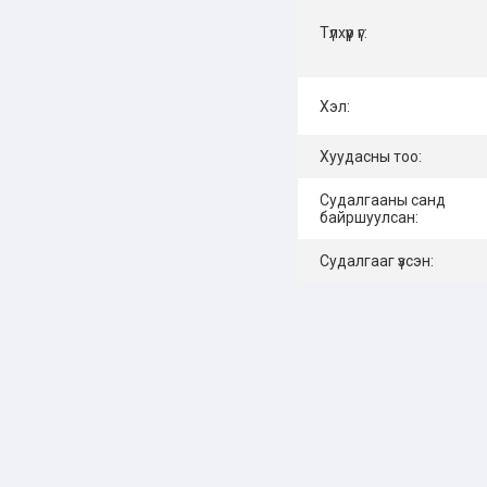
Түлхүүр үг:
Хэл:
Хуудасны тоо:
Судалгааны санд
байршуулсан:
Судалгааг үзсэн: