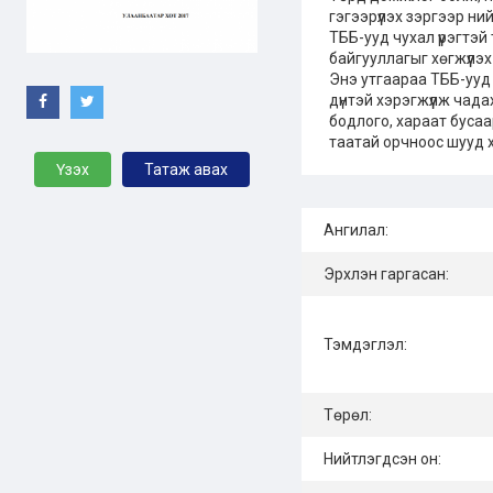
гэгээрүүлэх зэргээр н
ТББ-ууд чухал үүрэгтэй
байгууллагыг хөгжүүлэх
Энэ утгаараа ТББ-ууд н
дүнтэй хэрэгжүүлж чад
бодлого, хараат бусаа
таатай орчноос шууд 
Үзэх
Татаж авах
Ангилал:
Эрхлэн гаргасан:
Тэмдэглэл:
Төрөл:
Нийтлэгдсэн он: