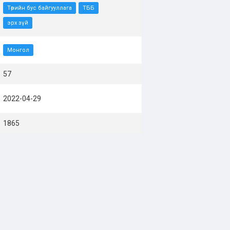
Төрийн бус байгууллага
ТББ
эрх зүй
Монгол
57
2022-04-29
1865