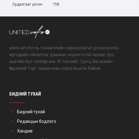
Судалгааг үзсэн:
758
www.uih.mn нь төлөөллийн хариуцлагыг дээшлүүлэх,
иргэдийн хяналтыг дэмжих зорилготой хараат бус,
ашгийн бус талбар юм. Уг төслийг "Цогц Хөгжлийн
Үндэсний Төв" санаачлан, хэрэгжүүлж байна.
БИДНИЙ ТУХАЙ
Бидний тухай
Редакцын бодлого
Хандив