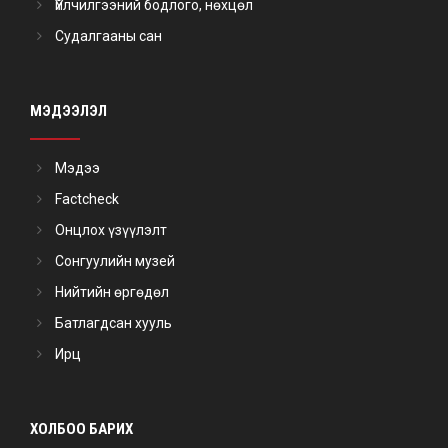
Үйлчилгээний бодлого, нөхцөл
Судалгааны сан
МЭДЭЭЛЭЛ
Мэдээ
Factcheck
Онцлох үзүүлэлт
Сонгуулийн музей
Нийтийн өргөдөл
Батлагдсан хууль
Ирц
ХОЛБОО БАРИХ