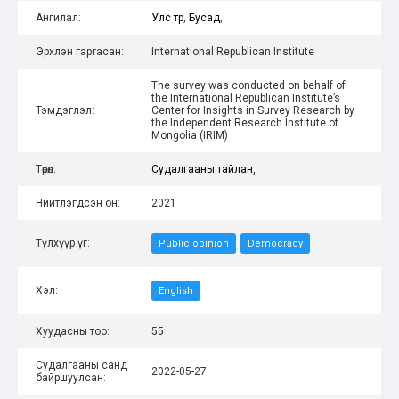
Ангилал:
Улс төр
,
Бусад
,
Эрхлэн гаргасан:
International Republican Institute
The survey was conducted on behalf of
the International Republican Institute’s
Тэмдэглэл:
Center for Insights in Survey Research by
the Independent Research Institute of
Mongolia (IRIM)
Төрөл:
Судалгааны тайлан
,
Нийтлэгдсэн он:
2021
Түлхүүр үг:
Public opinion
Democracy
Хэл:
English
Хуудасны тоо:
55
Судалгааны санд
2022-05-27
байршуулсан: