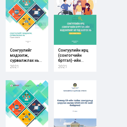
Сонгуулийг
Сонгуулийн ирц
мэдээлж,
(сонгогчийн
сурвалжлах нь
бүртгэл)-ийн
гарын авлага
мэдээллийг ил
2021
2021
тод болгох нь