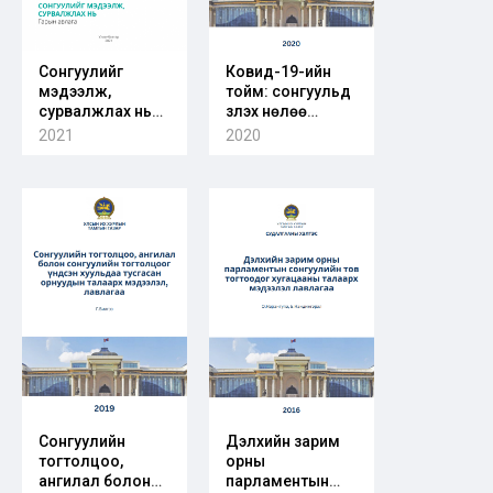
Сонгуулийг
Ковид-19-ийн
мэдээлж,
тойм: сонгуульд
сурвалжлах нь
үзүүлэх нөлөө
гарын авлага
(2020.10.01-ний
2021
2020
байдлаа)
Сонгуулийн
Дэлхийн зарим
тогтолцоо,
орны
ангилал болон
парламентын