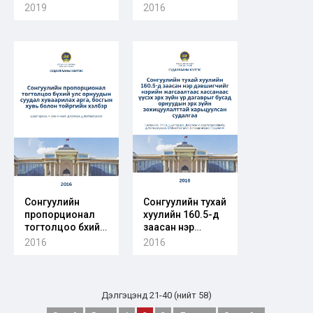
сонгуулийн
сонгуулийн тов
2019
2016
тогтолцоог
тогтоодог
үндсэн хуульдаа
хугацааны
тусгасан
талаарх
орнуудын
мэдээлэл
талаарх
лавлагаа
мэдээлэл,
лавлагаа
Сонгуулийн
Сонгуулийн тухай
пропорционал
хуулийн 160.5-д
тогтолцоо бүхий
заасан нэр
улс орнуудын
дэвшигчийг
2016
2016
суудал
нэрийн
хуваарилах арга,
жагсаалтаас
босгын хувь
хассанаас үүсэх
болон тойргийн
эрх зүйн үр
Дэлгэцэнд 21-40 (нийт 58)
хэлбэр
дагаврыг бусад