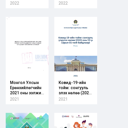
байгууллагын
2022
2022
сонгуулийн
тогтолцоо
Монгол Улсын
Ковид-19-ийн
Ерөнхийлөгчийн
тойм: сонгууль
2021 оны ээлжит
үзүүлэх нөлөө (2020
сонгуульд
оны 10-р сарын
2021
2021
Монгол Ардын
01-ний
Намаас нэр
байдлаар)
дэвшигчийн
мөрийн хөтөлбөр