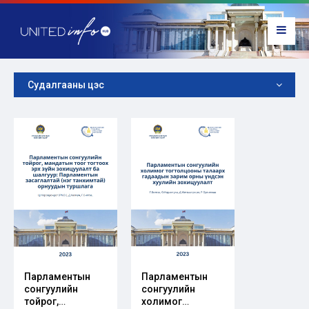
Судалгааны цэс
Парламентын
Парламентын
сонгуулийн
сонгуулийн
тойрог,
холимог