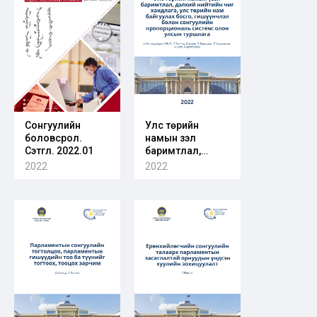
Сонгуулийн
Улс төрийн
боловсрол.
намын үзэл
Сэтгүүл. 2022.01
баримтлал,
дэлхий нийтийн
2022
2022
чиг хандлага, улс
төрийн нам
байгуулах босго,
гишүүнчлэл болон
сонгуулийн
пропорциональ
систем: олон
улсын туршлага