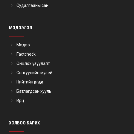
Судалгааны сан
МЭДЭЭЛЭЛ
Мэдээ
Factcheck
Онцлох үзүүлэлт
Сонгуулийн музей
Нийтийн өргөдөл
Батлагдсан хууль
Ирц
ХОЛБОО БАРИХ