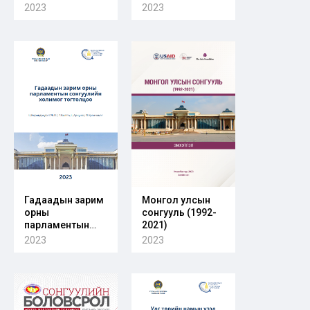
мандатын тоог
тогтолцооны
2023
2023
тогтоох эрх зүйн
талаарх
зохицуулалт ба
гадаадын зарим
шалгуур:
орны үндсэн
Парламентын
хуулийн
засаглалтай (нэг
зохицуулалт
танхимтай)
орнуудын
туршлага
Гадаадын зарим
Монгол улсын
орны
сонгууль (1992-
парламентын
2021)
сонгуулийн
2023
2023
холимог
тогтолцоо