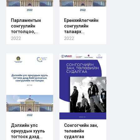
Парламентын
Ерөнхийлөгчийн
сонгуулийн
сонгуулийн
тогтолцоо,
талаарх
парламентын
парламентын
2022
2022
гишүүдийн тоо ба
засаглалтай
түүнийг тогтоох,
орнуудын үндсэн
тооцох зарчим
хуулийн
зохицуулалт
Дэлхийн улс
Сонгогчийн зан,
орнуудын хууль
төлөвийн
тогтоох дээд
судалгаа