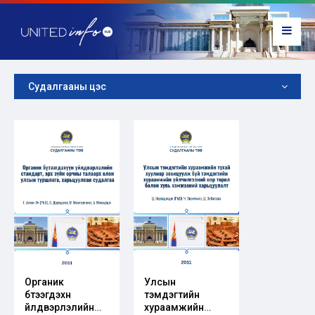
Судалгааны цэс
Органик
Улсын
бүтээгдэхүүн
тэмдэгтийн
үйлдвэрлэлийн
хураамжийн