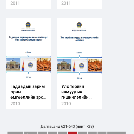
судалгааны
судалгааны
2011
2011
эмхэтгэл 9-р
эмхэтгэл 10-р
боть
боть
Гадаадын зарим
Улс төрийн
орны
намуудын
өмгөөллийн эрх
гишүүнчлэлийн
зүйн
асуудал
2010
2010
зохицуулалтын
онцлог
Дэлгэцэнд 621-640 (нийт 728)