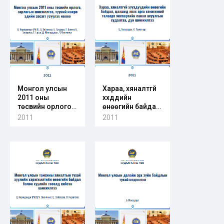
Монгол улсын
Хараа, хяналтгүй
2011 оны
хүүхдүүдийн
төсвийн орлого,
өнөөгийн байдал,
зарлагын
цаашид авах
2011
2011
шинжилгээ, түүний
арга хэмжээний
макро эдийн
талаарх
засагт үзүүлэх
экспертийн
нөлөө
санал асуулгын
судалгаа, дүн
шинжилгээ