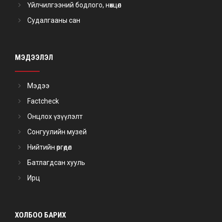
Үйлчилгээний бодлого, нөхцөл
Судалгааны сан
МЭДЭЭЛЭЛ
Мэдээ
Factcheck
Онцлох үзүүлэлт
Сонгуулийн музей
Нийтийн өргөдөл
Батлагдсан хууль
Ирц
ХОЛБОО БАРИХ