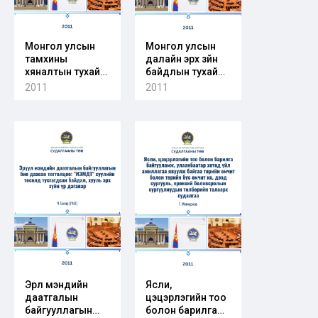
Монгол улсын
Монгол улсын
тамхины
далайн эрх зүйн
хяналтын тухай
байдлын тухай
хуулийн
мэдээлэл
2011
2011
хэрэгжилтийн
өнөөгийн байдал
болон хуулийн
төсөлд хийсэн
шинжилгээ
Эрүүл мэндийн
Ясли,
даатгалын
цэцэрлэгийн тоо
байгууллагын
болон барилга