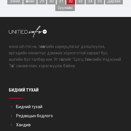
Эхний
Өмнөх
29
30
31
32
33
34
35
Дараах
Сүүлийн
www.uih.mn нь төлөөллийн хариуцлагыг дээшлүүлэх,
иргэдийн хяналтыг дэмжих зорилготой хараат бус,
ашгийн бус талбар юм. Уг төслийг "Цогц Хөгжлийн Үндэсний
Төв" санаачлан, хэрэгжүүлж байна.
БИДНИЙ ТУХАЙ
Бидний тухай
Редакцын бодлого
Хандив