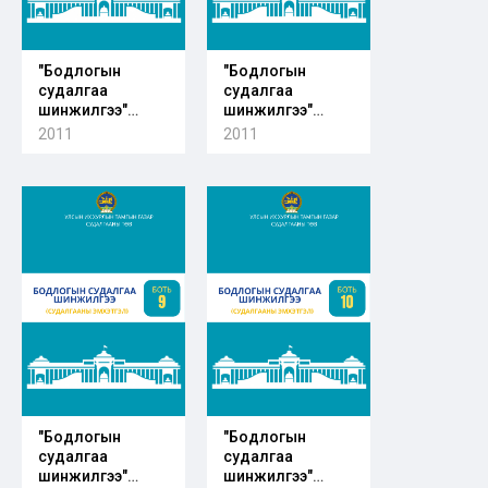
"Бодлогын
"Бодлогын
судалгаа
судалгаа
шинжилгээ"
шинжилгээ"
судалгааны
судалгааны
2011
2011
эмхэтгэл 7-р
эмхэтгэл 8-р
боть
боть
"Бодлогын
"Бодлогын
судалгаа
судалгаа
шинжилгээ"
шинжилгээ"