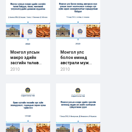
Монгол улсын
Монгол улс
макро эдийн
болон өмнөд
засгийн төлөв
австрали муж
байдал, төсөв,
улсын ашигт
2010
2010
мөнгөний
малтмалын
үзүүлэлтүүдийн
талаарх эрх зүйн
динамик
зарим
судалгаа
зохицуулалтыг
харьцуулсан
байдал