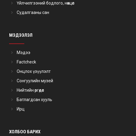
Үйлчилгээний бодлого, нөхцөл
Судалгааны сан
МЭДЭЭЛЭЛ
Мэдээ
Factcheck
Онцлох үзүүлэлт
Сонгуулийн музей
Нийтийн өргөдөл
Батлагдсан хууль
Ирц
ХОЛБОО БАРИХ