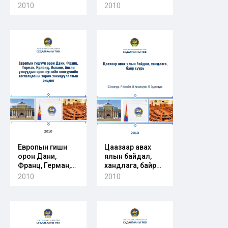
эрх зүйн орчин
холбоотой зарим
2010
2010
санал
Европын гишүүн
Цаазаар авах
орон Дани,
ялын байдал,
Франц, Герман,
хандлага, байр
Ирланд, Испани,
суурь
2010
2010
Англи улсуудын
орон нутгийн
сонгуулийн
тогтолцооны
зарим