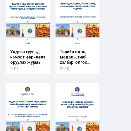
зохицуулалтын
онцлог
Үндсэн хуульд
Төрийн одон,
нэмэлт, өөрчлөлт
медаль, түүний
оруулах журмын
хэлбэр, олгох
асуудлыг бусад
журмын талаарх
2010
2010
орны үндсэн
харьцуулсан
хуульд
судалгаа
зохицуулсан
байдал