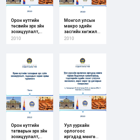
Орон нутгийн
Монгол улсын
төсвийн эрх зүйн
макро эдийн
зохицуулалт,
засгийн хөгжилд
гадаадын зарим
хөдөө аж ахуйн
2010
2010
орны туршлага
салбарын
гүйцэтгэсэн үүрэг
Орон нутгийн
Уул уурхайн
татварын эрх зүйн
орлогоос
зохицуулалт,
иргэдэд мөнгө