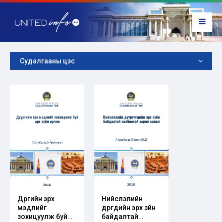
Судалгааны цэс
Дүүргийн эрх
Нийслэлийн
мэдлийг
дүүргүүдийн эрх зүйн
зохицуулж буй
байдалтай