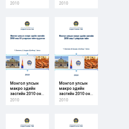
дотоодын
цаашдын зорилт,
2010
2010
судалгааны
хэтийн төлөвийн
байгууллагуудын
талаарх
гүйцэтгэсэн
судалгаа -
судалгааны
мэдээлэл
ажлууд
Монгол улсын
Монгол улсын
макро эдийн
макро эдийн
засгийн 2010 оны
засгийн 2010 оны
III улирлын тойм
I улирлын тойм
2010
2010
судалгаа