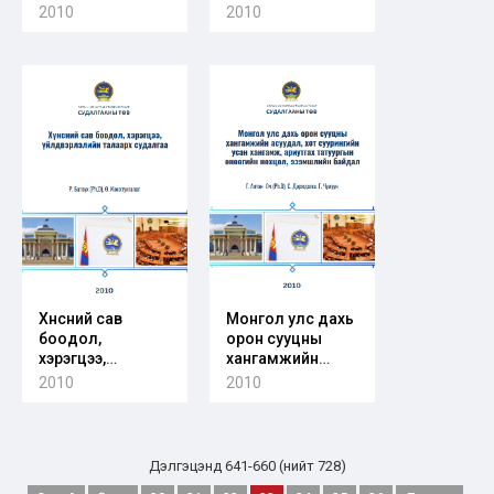
гадаадын зарим
тараах бодлогын
2010
2010
орны туршлага
хувилбарууд,
тэдгээрийн эдийн
засагт үзүүлэх
нөлөөлөл, эерэг
сөрөг үр дагаврын
тооцоолол
Хүнсний сав
Монгол улс дахь
боодол,
орон сууцны
хэрэгцээ,
хангамжийн
үйлдвэрлэлийн
асуудал, хот
2010
2010
талаарх
суурингийн усан
судалгаа
хангамж,
ариутгах
татуургын
Дэлгэцэнд 641-660 (нийт 728)
өнөөгийн нөхцөл,