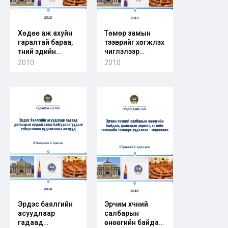
Хөдөө аж ахуйн
Төмөр замын
гаралтай бараа,
тээврийг хөгжүүлэх
түүний эдийн
чиглэлээр
биржийн тухай
баримталж буй
2010
2010
хуулийн төсөлд
бодлого, бусад
өгсөн санал
орны туршлага
зөвлөмж
Эрдэс баялгийн
Эрчим хүчний
асуудлаар
салбарын
гадаад
өнөөгийн байдал,