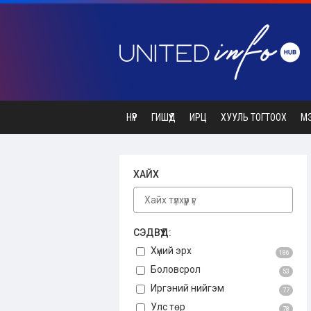
НҮҮР
ГИШҮҮД
ИРЦ
ХУУЛЬ ТОГТООХ
М
ХАЙХ
СЭДВҮҮД:
Хүний эрх
186
Боловсрол
53
Иргэний нийгэм
77
Улс төр
78