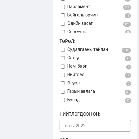
Парламент
728
Байгаль орчин
18
Эдийн засаг
126
Сонгууль
58
Авлига
ТӨРӨЛ:
75
Үндсэн хууль
Судалгааны тайлан
3
1006
Бусад
Сэтгүүл
34
44
Ном, бүлэг
6
Нийтлэл
12
Өгүүлэл
7
Гарын авлага
43
Бусад
45
НИЙТЛЭГДСЭН ОН: