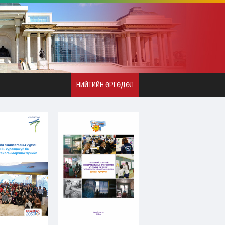
НИЙТИЙН ӨРГӨДӨЛ