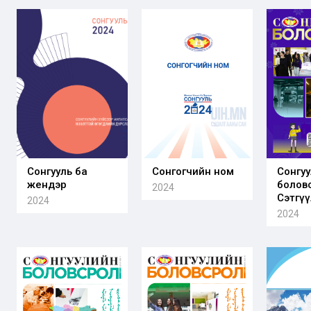
боловсрох
төсвийн
эрхийн
зарцуулалтын
хэрэгжилт
мониторингийн
(түргэн
тайлан
үнэлгээний
тайлан)
Сонгууль ба
Сонгогчийн ном
Сонгу
жендэр
болов
2024
Сэтгүү
2024
2024/
2024