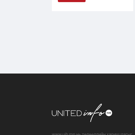
www.uih.mn нь төлөөллийн хариуцлагыг