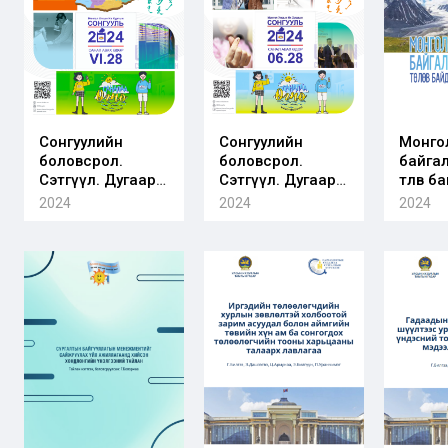
Сонгуулийн
Сонгуулийн
Монго
боловсрол.
боловсрол.
байга
Сэтгүүл. Дугаар
Сэтгүүл. Дугаар
төлөв 
2024/02
2024/01
тайла
2024
2024
2024
2023 