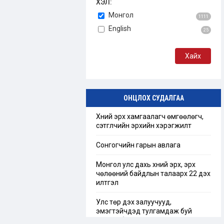
ХЭЛ:
Монгол
1111
English
25
ОНЦЛОХ СУДАЛГАА
Хүний эрх хамгаалагч өмгөөлөгч,
сэтгүүлчийн эрхийн хэрэгжилт
Сонгогчийн гарын авлага
Монгол улс дахь хүний эрх, эрх
чөлөөний байдлын талаарх 22 дэх
илтгэл
Улс төр дэх залуучууд,
эмэгтэйчүүдэд тулгамдаж буй
сорилт бэрхшээл