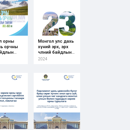
л орны
Монгол улс дахь
ль орчны
хүний эрх, эрх
байдлын
чөлөөний байдлын
н 2021-
талаарх 23 дахь
2024
он
илтгэл