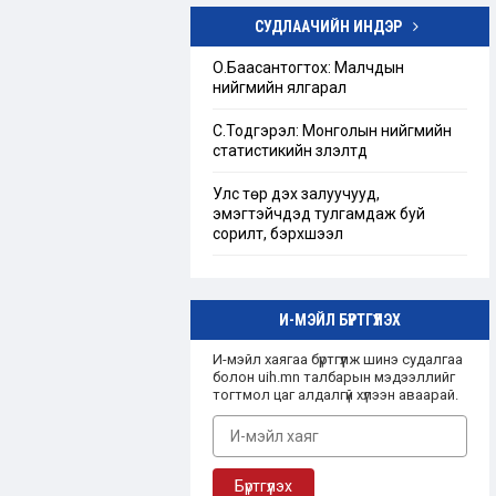
СУДЛААЧИЙН ИНДЭР
Төрийн бус байгууллагын тухай
хуулийг шинэчлэн найруулах
О.Баасантогтох: Малчдын
хэрэгцээ, шаардлагын тандан
нийгмийн ялгарал
судалгаа
С.Тодгэрэл: Монголын нийгмийн
“Ашгийн бус байгууллага”-ын
статистикийн үзүүлэлтүүд
талаарх Монгол улсын эрх зүйн
зохицуулалт
Улс төр дэх залуучууд,
эмэгтэйчүүдэд тулгамдаж буй
сорилт, бэрхшээл
И-МЭЙЛ БҮРТГҮҮЛЭХ
И-мэйл хаягаа бүртгүүлж шинэ судалгаа
болон uih.mn талбарын мэдээллийг
тогтмол цаг алдалгүй хүлээн аваарай.