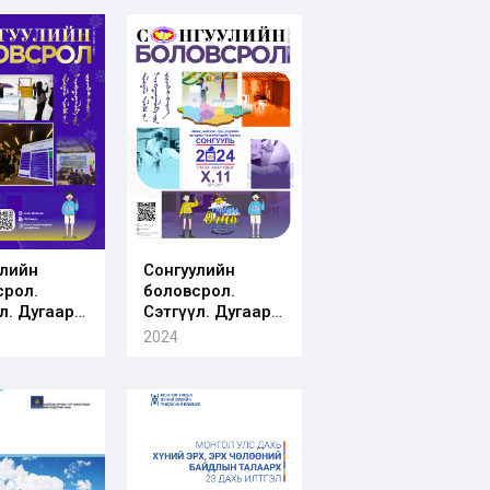
улийн
Сонгуулийн
срол.
боловсрол.
л. Дугаар
Сэтгүүл. Дугаар
04
2024/03
2024