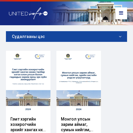
Судалгааны цэс
Гэмт хэргийн
Монгол улсын
хохирогчийн
зарим аймаг,
эрхийг хангах нөхөн
сумын нийгэм,