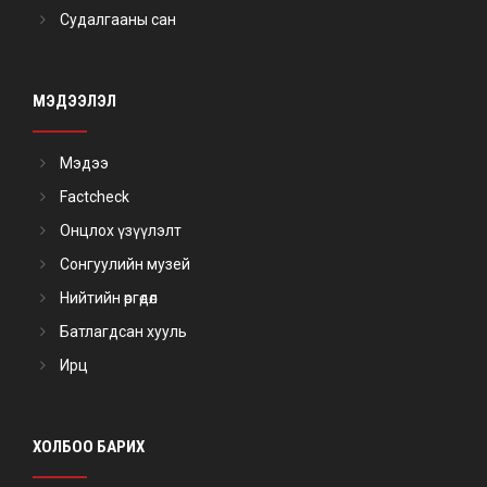
Судалгааны сан
МЭДЭЭЛЭЛ
Мэдээ
Factcheck
Онцлох үзүүлэлт
Сонгуулийн музей
Нийтийн өргөдөл
Батлагдсан хууль
Ирц
ХОЛБОО БАРИХ