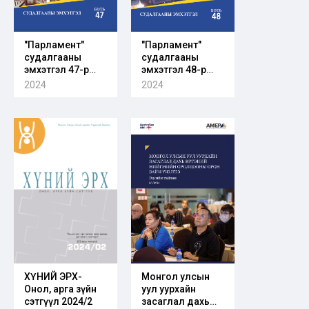
"Парламент"
"Парламент"
судалгааны
судалгааны
эмхэтгэл 47-р
эмхэтгэл 48-р
боть
боть
2024
2024
ХҮНИЙ ЭРХ-
Монгол улсын
Онол, арга зүйн
уул уурхайн
сэтгүүл 2024/2
засаглал дахь