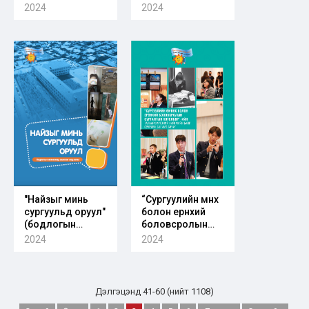
иргэний
2024
2024
нийгмийн
оролцооны орон
зайн үнэлгээ
"Найзыг минь
“Сургуулийн өмнөх
сургуульд оруул"
болон ерөнхий
(бодлогын
боловсролын
нөлөөлөлд ашиглах
сургалтын
2024
2024
мэдээлэл)
хөтөлбөр”-ийн
талаарх иргэний
нийгмийн байр
суурийн баримт
Дэлгэцэнд 41-60 (нийт 1108)
бичиг