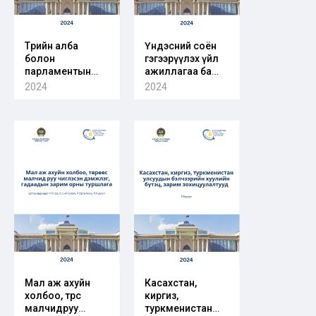
Төрийн алба
Үндэсний соён
болон
гэгээрүүлэх үйл
парламентын
ажиллагаа ба
ажлын албаны
иргэний ёс зүйн
2024
2024
мэргэшсэн
боловсролын
ахмад
хөтөлбөр: бусад
ажилтнуудын
орнуудын
талаарх хүний
туршлага
нөөцийн бодлого,
зохицуулалт:
олон улсын
туршлага ба
монгол улсын
нөхцөл байдал
Мал аж ахуйн
Касахстан,
холбоо, төрөөс
киргиз,
малчидруу
туркменистан