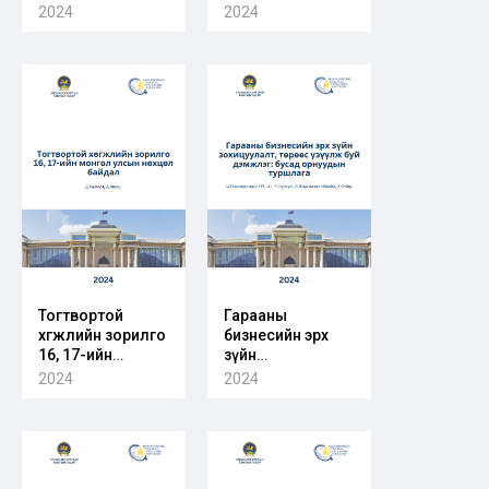
төлбөр олгох олон
эдийн засгийн
2024
2024
улсын болон
үндсэн
гадаадын зарим
үзүүлэлтүүд
орны эрх зүйн
зохицуулалт
Тогтвортой
Гарааны
хөгжлийн зорилго
бизнесийн эрх
16, 17-ийн
зүйн
монгол улсын
зохицуулалт, төрөөс
2024
2024
нөхцөл байдал
үзүүлж буй
дэмжлэг: бусад
орнуудын
туршлага