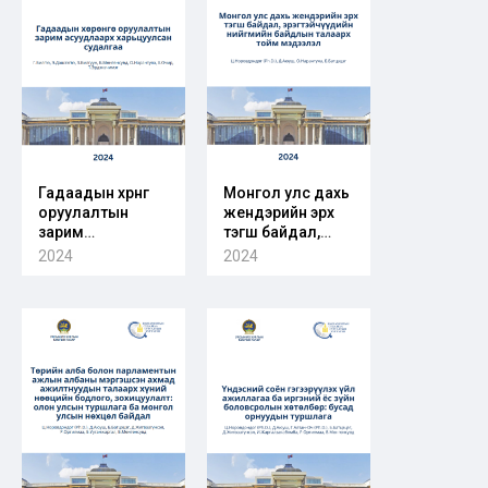
Гадаадын хөрөнгө
Монгол улс дахь
оруулалтын
жендэрийн эрх
зарим
тэгш байдал,
асуудлаарх
эрэгтэйчүүдийн
2024
2024
харьцуулсан
нийгмийн
судалгаа
байдлын талаарх
тойм мэдээлэл