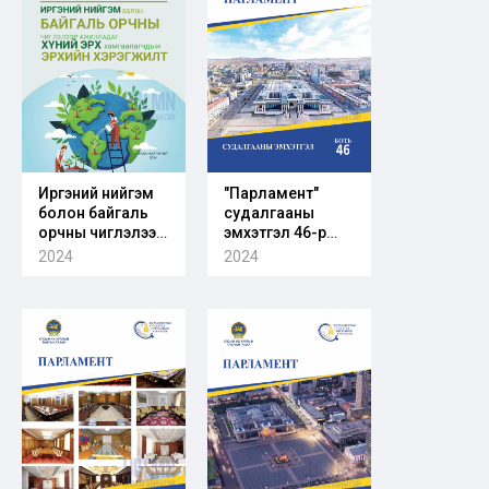
асуудал
Иргэний нийгэм
"Парламент"
болон байгаль
судалгааны
орчны чиглэлээр
эмхэтгэл 46-р
ажилладаг хүний
боть
2024
2024
эрх
хамгаалагчийн
эрхийн хэрэгжилт