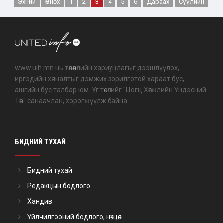
Эхний
Өмнөх
1
2
3
4
5
6
Дараах
Сүүлийн
www.uih.mn нь төлөөллийн хариуцлагыг дээшлүүлэх,
иргэдийн хяналтыг дэмжих зорилготой хараат бус,
ашгийн бус талбар юм. Уг төслийг "Цогц Хөгжлийн Үндэсний
Төв" санаачлан, хэрэгжүүлж байна.
БИДНИЙ ТУХАЙ
Бидний тухай
Редакцын бодлого
Хандив
Үйлчилгээний бодлого, нөхцөл