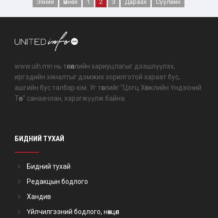
Эхний
Өмнөх
1
2
3
Дараах
Сүүлийн
www.uih.mn нь төлөөллийн хариуцлагыг дээшлүүлэх,
иргэдийн хяналтыг дэмжих зорилготой хараат бус,
ашгийн бус талбар юм. Уг төслийг "Цогц Хөгжлийн Үндэсний
Төв" санаачлан, хэрэгжүүлж байна.
БИДНИЙ ТУХАЙ
Бидний тухай
Редакцын бодлого
Хандив
Үйлчилгээний бодлого, нөхцөл