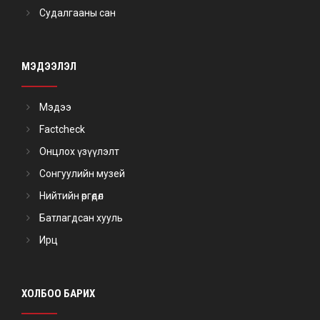
Судалгааны сан
МЭДЭЭЛЭЛ
Мэдээ
Factcheck
Онцлох үзүүлэлт
Сонгуулийн музей
Нийтийн өргөдөл
Батлагдсан хууль
Ирц
ХОЛБОО БАРИХ