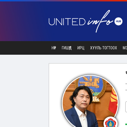
НҮҮР
ГИШҮҮД
ИРЦ
ХУУЛЬ ТОГТООХ
М