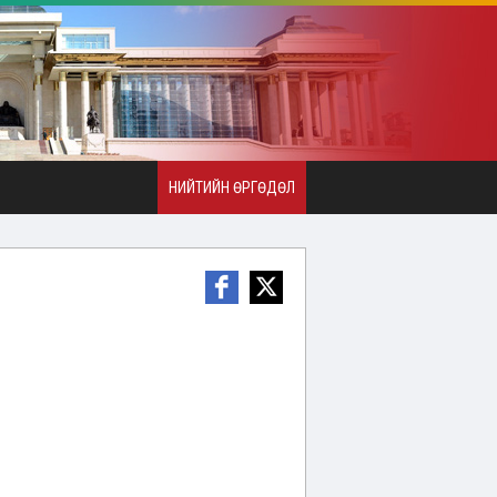
НИЙТИЙН ӨРГӨДӨЛ