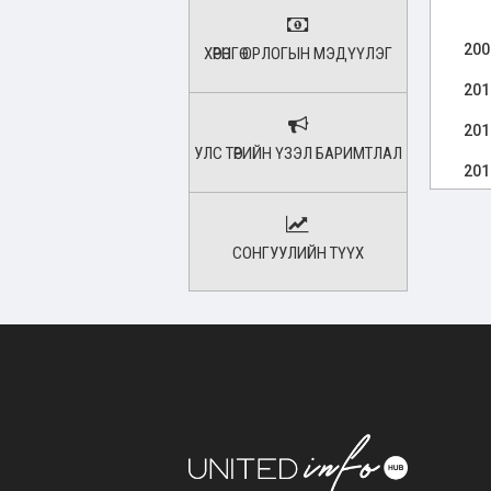
200
ХӨРӨНГӨ ОРЛОГЫН МЭДҮҮЛЭГ
201
201
УЛС ТӨРИЙН ҮЗЭЛ БАРИМТЛАЛ
201
201
СОНГУУЛИЙН ТҮҮХ
202
202
202
202
202