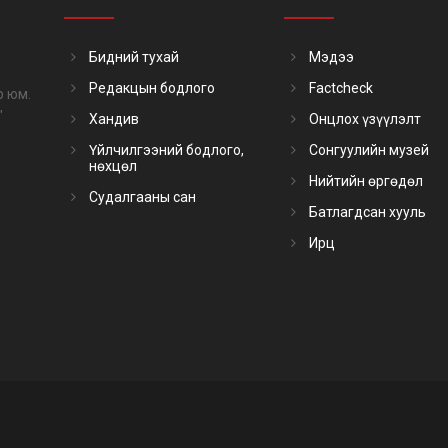
2-2024
"Ондо Холдинг" ХХК Үүсгэн байгуулагч, УЗ-ийн дарга
Бидний тухай
Мэдээ
3-2024
"Ондо" ХХК Үүсгэн байгуулагч, ТУЗ-ийн дарга
Редакцын бодлого
Factcheck
р юм.
4 оноос
"Ондо спэйс академи" ТББ Үүсгэн байгуулагч, УЗ-ийн д
"
Хандив
Онцлох үзүүлэлт
4 оноос
Монгол Улсын Их Хурлын гишүүн
Үйлчилгээний бодлого,
Сонгуулийн музей
нөхцөл
Нийтийн өргөдөл
Судалгааны сан
Батлагдсан хууль
ГНАЛ, ЦОЛ
Ирц