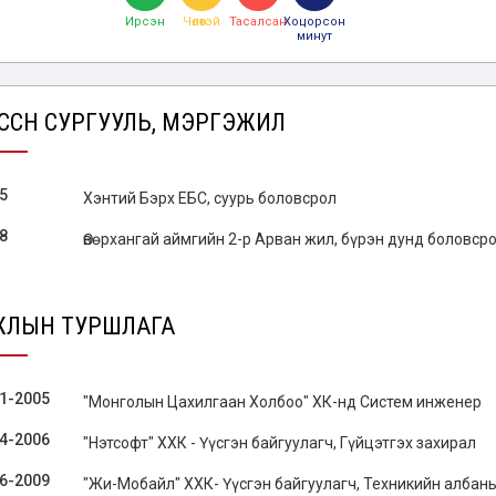
Ирсэн
Чөлөөтэй
Тасалсан
Хоцорсон
минут
ГССӨН СУРГУУЛЬ, МЭРГЭЖИЛ
5
Хэнтий Бэрх ЕБС, суурь боловсрол
8
Өвөрхангай аймгийн 2-р Арван жил, бүрэн дунд боловср
ЖЛЫН ТУРШЛАГА
1-2005
"Монголын Цахилгаан Холбоо" ХК-нд Систем инженер
4-2006
"Нэтсофт" ХХК - Үүсгэн байгуулагч, Гүйцэтгэх захирал
6-2009
"Жи-Мобайл" ХХК- Үүсгэн байгуулагч, Техникийн албан