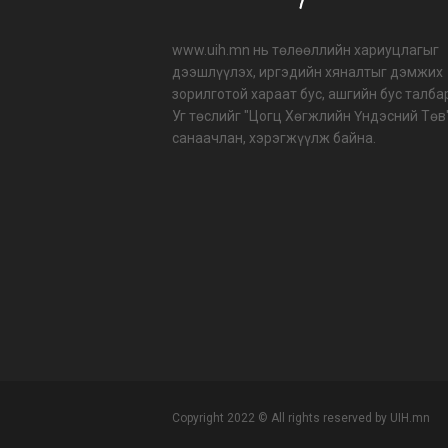
202
www.uih.mn нь төлөөллийн хариуцлагыг
202
дээшлүүлэх, иргэдийн хяналтыг дэмжих
зорилготой хараат бус, ашгийн бус талба
202
Уг төслийг "Цогц Хөгжлийн Үндэсний Төв
санаачлан, хэрэгжүүлж байна.
202
ША
Copyright 2022 © All rights reserved by UIH.mn