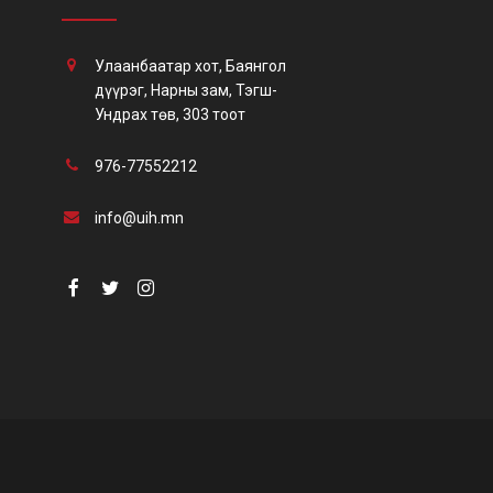
Улаанбаатар хот, Баянгол
дүүрэг, Нарны зам, Тэгш-
Ундрах төв, 303 тоот
арга
976-77552212
info@uih.mn