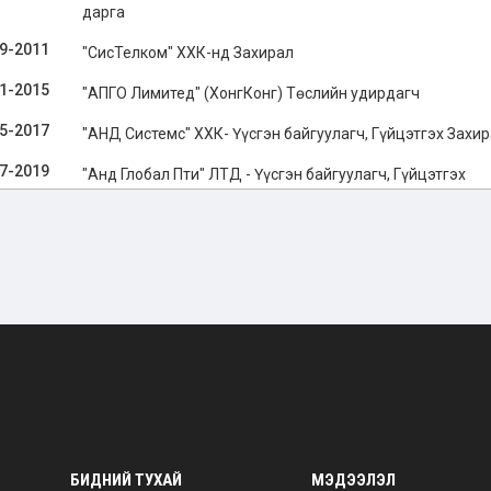
дарга
9-2011
"СисТелком" ХХК-нд Захирал
1-2015
"АПГО Лимитед" (ХонгКонг) Төслийн удирдагч
5-2017
"АНД Системс" ХХК- Үүсгэн байгуулагч, Гүйцэтгэх Захи
7-2019
"Анд Глобал Пти" ЛTД - Үүсгэн байгуулагч, Гүйцэтгэх
захирал
8-2024
"Ирбис Венчурс Пти" ЛTД- Үүсгэн байгуулагч, Ерөнхийл
0-2022
Монголын Математикийн Олимпиадын Хороо НҮТББ-
Ерөнхийлөгч
1-2024
"Андореан" ХХК Үүсгэн байгуулагч, Гүйцэтгэх захирал
1-2024
"Андореан" ХХК Үүсгэн байгуулагч, Гүйцэтгэх захирал
1-2024
"Ондо Cэйлс" ХХК- Гүйцэтгэх захирал
2 оноос
Монголын Математикийн Олимпиадын Хороо НҮТББ Д
БИДНИЙ ТУХАЙ
МЭДЭЭЛЭЛ
ерөнхийлөгч