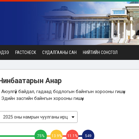
ЭДЭЭ
FACTCHECK
СУДАЛГААНЫ САН
НИЙТИЙН СОНСГОЛ
Чинбаатарын Анар
- Аюулгүй байдал, гадаад бодлогын байнгын хорооны гишүүн
- Эдийн засгийн байнгын хорооны гишүүн
75%
13.9%
11.1%
549