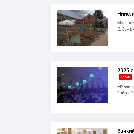
Нийсл
Монгол у
Д.Сумъяа
2025 о
Ялсан
МУ-ын 20
байна. 2
Ерөнхи