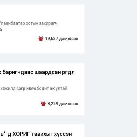
 Улаанбаатар хотын захирагч
й
19,637 дэмжсэн
 баригчдаас шаардсан өргөдөл
илд сөргөөр нөлөөлөх бодит аюултай
8,229 дэмжсэн
уль"-д ХОРИГ тавихыг хүссэн