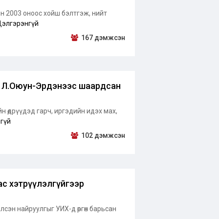
 2003 оноос хойш бэлтгэж, нийт
элгэрэнгүй
167 дэмжсэн
д Л.Оюун-Эрдэнээс шаардсан
 өдрүүдэд гарч, иргэдийн идэх мах,
гүй
102 дэмжсэн
ас хэтрүүлэлгүйгээр
сэн найруулгыг УИХ-д өргөн барьсан