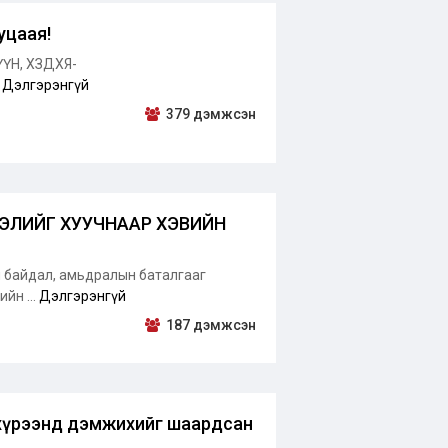
уцаая!
ҮН, ХЗДХЯ-
.
Дэлгэрэнгүй
379 дэмжсэн
ЭЛИЙГ ХУУЧНААР ХЭВИЙН
ш байдал, амьдралын баталгааг
йн ...
Дэлгэрэнгүй
187 дэмжсэн
хүрээнд дэмжихийг шаардсан