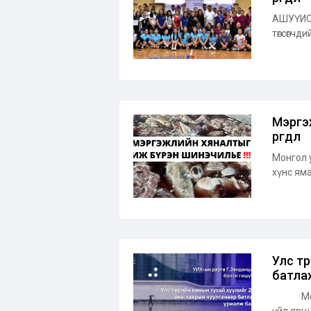
АШУҮИС-
төгсөгчд
Мэргэ
өргөдөл
Монгол 
хүнс яма
Улс тө
батла
Монгол 