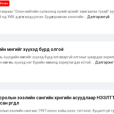
Ялсан
 газраас "Олон нийтийн сүлжээнд хүний эрхийг хамгаалах тухай" ху
-нд УИХ-д өргөн мэдүүлсэн. Ердөө гуравхан хоногийн ...
Дэлгэрэнгүй
йн мөнгийг хүүхэд бүрд олгоё
өл нь хүүхдийн мөнгийг хүүхэд бүрд ялгаваргүй олгохыг шаардах зори
 мөнгө нь хүүхэд нэг бүрийн хөгжилд зориулагдах ёстой. ...
Дэлгэрэнг
сролын зээлийн сангийн хөрөнгийн асуудлаар НЭЭЛ
ан өргөдөл
олын зээлийн сангаас 1997 оноос хойш зээл, тэтгэлэг, буцалтгүй 