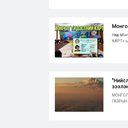
Монго
Нөхөд ө
КАРТ»-ын
"Нийсл
зээлэ
МОНГОЛ
ГАЗРЫН 