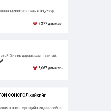
улийн төслийг 2023 оны нэгдүгээр
7,377 дэмжсэн
лготой. Энэ нь дараах шалтгаантай:
үй
5,067 дэмжсэн
ТТЭЙ СОНСГОЛ хийхийг
тусламж авсан иргэдийн мэдээллийг ил