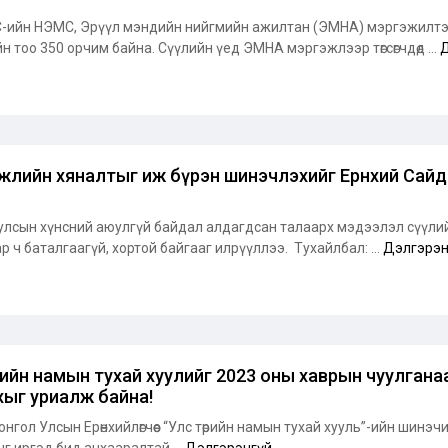
ийн НЭМС, Эрүүл мэндийн нийгмийн ажилтан (ЭМНА) мэргэжилтэн
ийн тоо 350 орчим байна. Сүүлийн үед ЭМНА мэргэжлээр төгсөгчдөд ...
Д
жлийн хяналтыг иж бүрэн шинэчлэхийг Ерөнхий Сай
улсын хүнсний аюулгүй байдал алдагдсан талаарх мэдээлэл сүүлийн
р ч баталгаагүй, хортой байгааг илрүүллээ. Тухайлбал: ...
Дэлгэрэн
рийн намын тухай хуулийг 2023 оны хаврын чуулгана
хыг уриалж байна!
Улсын Ерөнхийлөгчөөс “Улс төрийн намын тухай хууль”-ийн шинэчил