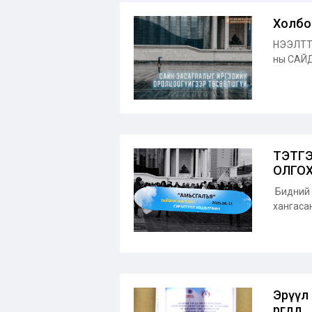
Холбоо
НЭЭЛТТ
ны САЙД
ТЭТГЭ
ОЛГОХ
Бидний 
хангаса
Эрүүл
өргөдөл