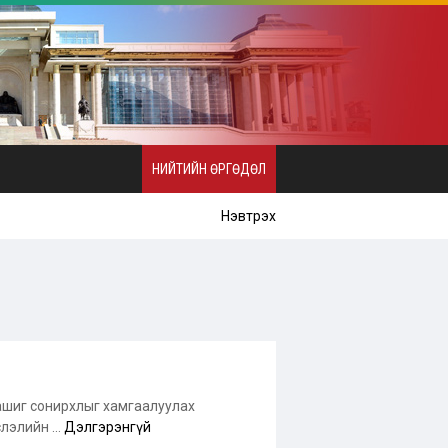
НИЙТИЙН ӨРГӨДӨЛ
Нэвтрэх
 ашиг сонирхлыг хамгаалуулах
лэлийн ...
Дэлгэрэнгүй