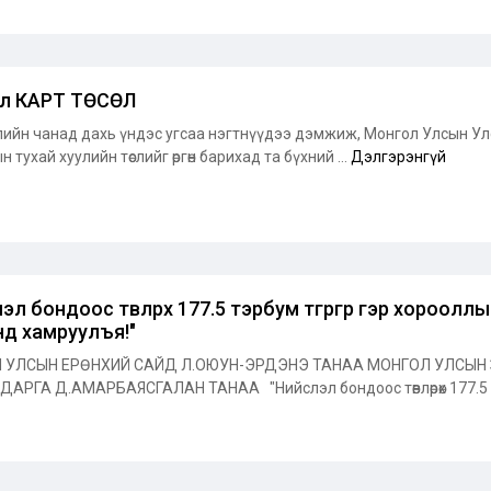
л КАРТ ТӨСӨЛ
ө! Хилийн чанад дахь үндэс угсаа нэгтнүүдээ дэмжиж, Монгол Улсы
 тухай хуулийн төслийг өргөн барихад та бүхний ...
Дэлгэрэнгүй
эл бондоос төвлөрөх 177.5 тэрбум төгрөгөөр гэр хороолл
нд хамруулъя!"
 УЛСЫН ЕРӨНХИЙ САЙД Л.ОЮУН-ЭРДЭНЭ ТАНАА МОНГОЛ УЛСЫН 
ДАРГА Д.АМАРБАЯСГАЛАН ТАНАА "Нийслэл бондоос төвлөрөх 177.5 т