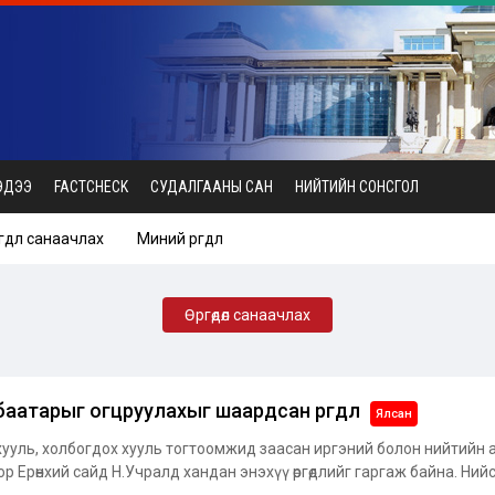
ЭДЭЭ
FACTCHECK
СУДАЛГААНЫ САН
НИЙТИЙН СОНСГОЛ
гөдөл санаачлах
Миний өргөдөл
Өргөдөл санаачлах
аатарыг огцруулахыг шаардсан өргөдөл
Ялсан
хууль, холбогдох хууль тогтоомжид заасан иргэний болон нийтийн
р Ерөнхий сайд Н.Учралд хандан энэхүү өргөдлийг гаргаж байна. Нийс