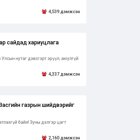
4,539 дэмжсэн
ар сайдад хариуцлага
 Улсын нутаг дэвсгэрт эрүүл, аюулгүй
4,337 дэмжсэн
н Засгийн газрын шийдвэрийг
батлахгүй байя! Зуны дэлгэр цагт
2,160 дэмжсэн