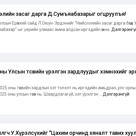
элийн засаг дарга Д.Сумъяабазарыг огцруулъя!
лсын Ерөнхий сайд Л.Оюун-Эрдэнийг “Нийслэлийн засаг дарга бөгөөд
базар”-ыг үерийн улмаас амиа алдсан иргэдийн өмнө ...
Дэлгэрэнгү
ны Улсын төсвийн үрэлгэн зардлуудыг хэмнэхийг эрх
25 оны төсвийн зардлын хэт тэлэлт нь иргэдийн амьдрал, улс орны хөгж
025 оны улсын төсөв нь: Шаардлагагүй, хэт үрэлгэн ...
Дэлгэрэнгүй
йлөгч У.Хүрэлсүхийг "Цахим орчинд хяналт тавих ху