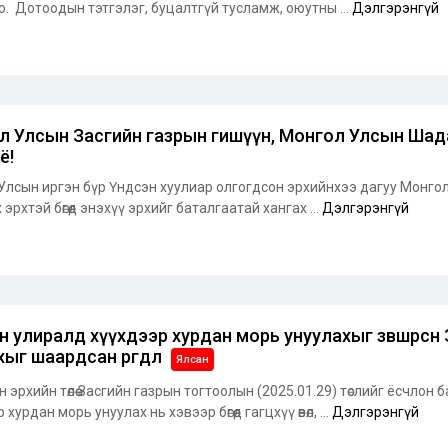
о. Дотоодын тэтгэлэг, буцалтгүй тусламж, оюутны ...
Дэлгэрэнгүй
л Улсын Засгийн газрын гишүүн, Монгол Улсын Шад
ё!
Улсын иргэн бүр Үндсэн хуулиар олгогдсон эрхийнхээ дагуу Монгол
эрхтэй бөгөөд энэхүү эрхийг баталгаатай хангах ...
Дэлгэрэнгүй
 улиралд хүүхдээр хурдан морь унуулахыг зөвшөөрсө
ыг шаардсан өргөдөл
Ялсан
 эрхийн төлөө Засгийн газрын тогтоолын (2025.01.29) төслийг ёсчлон 
хурдан морь унуулах нь хэвээр бөгөөд гагцхүү өвөл, ...
Дэлгэрэнгүй