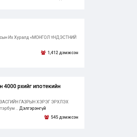
н Улсын Их Хуралд «МОНГОЛ ҮНДЭСТНИЙ
1,412 дэмжсэн
ын 4000 өрхийг ипотекийн
ЗАСГИЙН ГАЗРЫН ХЭРЭГ ЭРХЛЭХ
эрбум ...
Дэлгэрэнгүй
545 дэмжсэн