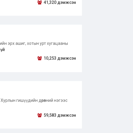
41,320 дэмжсэн
тийн эрх ашиг, хотын урт хугацааны
гүй
10,253 дэмжсэн
Хурлын гишүүдийн дөрөвний нэгээс
59,583 дэмжсэн