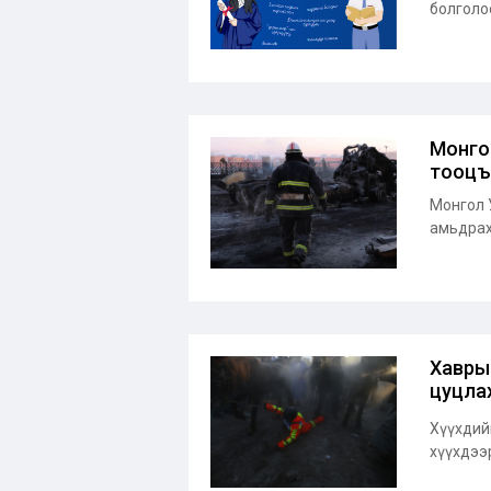
болголо
Монго
тооцъ
Монгол 
амьдрах 
Хаврын
цуцлах
Хүүхдийн
хүүхдээр 