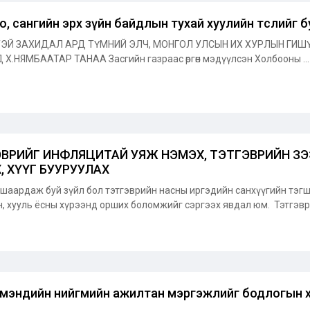
, сангийн эрх зүйн байдлын тухай хуулийн төслийг б
ЭЙ ЗАХИДАЛ АРД ТҮМНИЙ ЭЛЧ, МОНГОЛ УЛСЫН ИХ ХУРЛЫН ГИШҮ
 Х.НЯМБААТАР ТАНАА Засгийн газраас өргөн мэдүүлсэн Холбооны ..
ВРИЙГ ИНФЛЯЦИТАЙ УЯЖ НЭМЭХ, ТЭТГЭВРИЙН ЗЭ
, ХҮҮГ БУУРУУЛАХ
шаардаж буй зүйл бол тэтгэврийн насны иргэдийн санхүүгийн тэг
н, хууль ёсны хүрээнд орших боломжийг сэргээх явдал юм. Тэтгэври
 мэндийн нийгмийн ажилтан мэргэжлийг бодлогын 