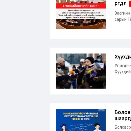
өргөдөл
Засгийн
сарын 18
Хүүхди
Уг өргөд
Хүүхдийн
Болов
шаардс
Боловср