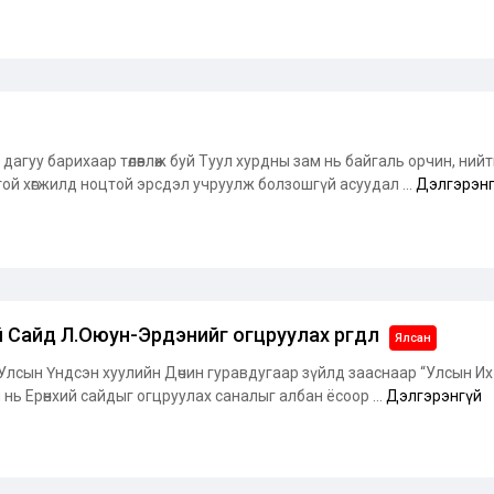
 дагуу барихаар төлөвлөж буй Туул хурдны зам нь байгаль орчин, ний
ой хөгжилд ноцтой эрсдэл учруулж болзошгүй асуудал ...
Дэлгэрэн
й Сайд Л.Оюун-Эрдэнийг огцруулах өргөдөл
Ялсан
Улсын Үндсэн хуулийн Дөчин гуравдугаар зүйлд зааснаар “Улсын Их 
нь Ерөнхий сайдыг огцруулах саналыг албан ёсоор ...
Дэлгэрэнгүй