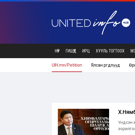
НҮҮР
ГИШҮҮД
ИРЦ
ХУУЛЬ ТОГТООХ
М
UIH.mn/Petition
Ялсан өргөдлүүд
Өр
Х.Нямб
Үндсэн 
зорилгоо