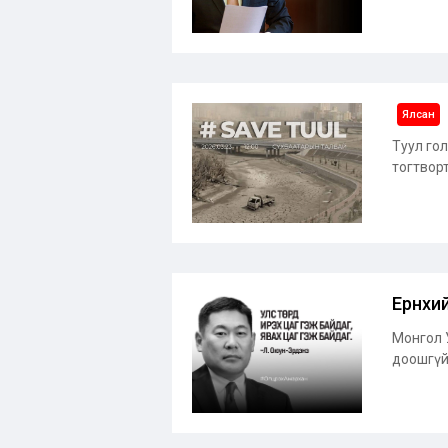
Ялсан
Туул гол
тогтворт
Ерөнхи
Монгол 
доошгүй 