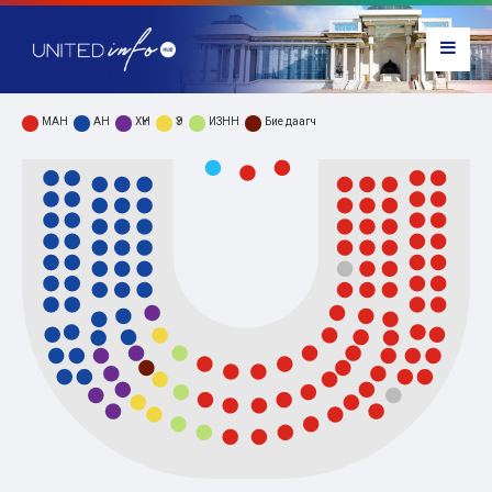
МАН
АН
ХҮН
ҮЭ
ИЗНН
Бие даагч