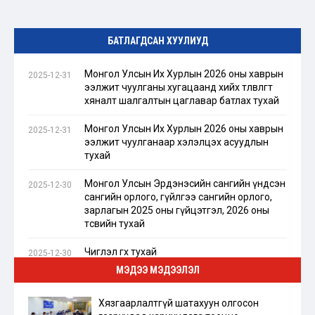
БАТЛАГДСАН ХУУЛИУД
Монгол Улсын Их Хурлын 2026 оны хаврын
2025-12-31
ээлжит чуулганы хугацаанд хийх төлөвлөгөөт
хяналт шалгалтын цаглавар батлах тухай
Монгол Улсын Их Хурлын 2026 оны хаврын
2025-12-31
ээлжит чуулганаар хэлэлцэх асуудлын
тухай
Монгол Улсын Эрдэнэсийн сангийн үндсэн
2025-12-30
сангийн орлого, гүйлгээ сангийн орлого,
зарлагын 2025 оны гүйцэтгэл, 2026 оны
төсвийн тухай
Чиглэл өгөх тухай
2025-12-30
МЭДЭЭ МЭДЭЭЛЭЛ
Зээлийн хэлэлцээр соёрхон батлах тухай
2025-12-26
Хязгаарлалтгүй шатахуун олгосон
Санхүүжилтийн ерөнхий хөтөлбөр соёрхон
2025-12-26