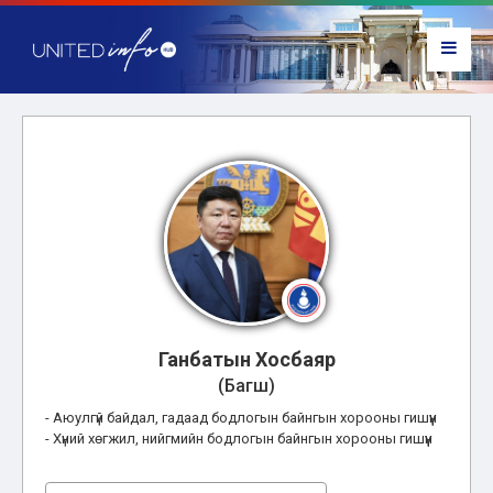
Ганбатын Хосбаяр
(Багш)
- Аюулгүй байдал, гадаад бодлогын байнгын хорооны гишүүн
- Хүний хөгжил, нийгмийн бодлогын байнгын хорооны гишүүн