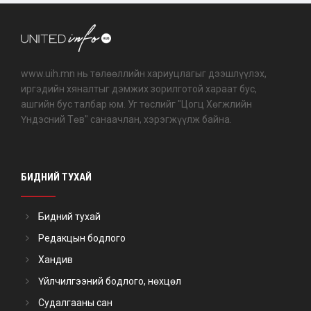
www.uih.mn нь төлөөллийн хариуцлагыг дээшлүүлэх,
иргэдийн хяналтыг дэмжих зорилготой хараат бус,
ашгийн бус талбар юм. Уг төслийг "Цогц Хөгжлийн
Үндэсний Төв" санаачлан, хэрэгжүүлж байна.
БИДНИЙ ТУХАЙ
Бидний тухай
Редакцын бодлого
Хандив
Үйлчилгээний бодлого, нөхцөл
Судалгааны сан