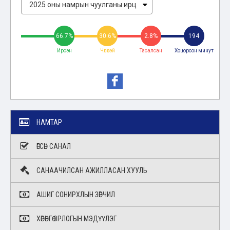
66.7%
30.6%
2.8%
194
Ирсэн
Чөлөөтэй
Тасалсан
Хоцорсон минут
НАМТАР
ӨГСӨН САНАЛ
САНААЧИЛСАН АЖИЛЛАСАН ХУУЛЬ
АШИГ СОНИРХЛЫН ЗӨРЧИЛ
ХӨРӨНГӨ ОРЛОГЫН МЭДҮҮЛЭГ