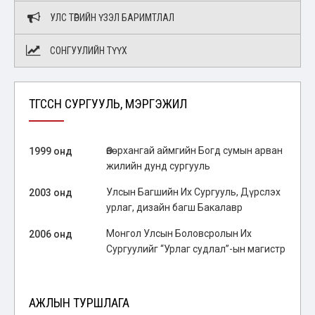
УЛС ТӨРИЙН ҮЗЭЛ БАРИМТЛАЛ
СОНГУУЛИЙН ТҮҮХ
ТӨГССӨН СУРГУУЛЬ, МЭРГЭЖИЛ
Өвөрхангай аймгийн Богд сумын арван
1999 онд
жилийн дунд сургууль
Улсын Багшийн Их Сургууль, Дүрслэх
2003 онд
урлаг, дизайн багш Бакалавр
Монгол Улсын Боловсролын Их
2006 онд
Сургуулийг “Урлаг судлал”-ын магистр
АЖЛЫН ТУРШЛАГА