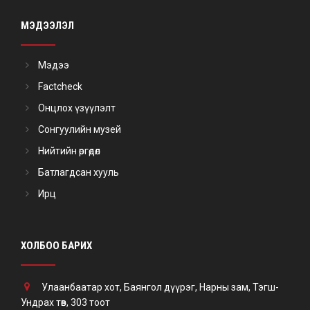
МЭДЭЭЛЭЛ
Мэдээ
Factcheck
Онцлох үзүүлэлт
Сонгуулийн музей
Нийтийн өргөдөл
Батлагдсан хууль
Ирц
ХОЛБОО БАРИХ
Улаанбаатар хот, Баянгол дүүрэг, Нарны зам, Тэгш-
Ундрах төв, 303 тоот