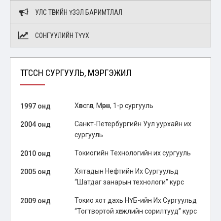
УЛС ТӨРИЙН ҮЗЭЛ БАРИМТЛАЛ
СОНГУУЛИЙН ТҮҮХ
ТӨГССӨН СУРГУУЛЬ, МЭРГЭЖИЛ
Хөвсгөл, Мөрөн, 1-р сургууль
1997 онд
Санкт-Петербургийн Уул уурхайн их
2004 онд
сургууль
Токиогийн Технологийн их сургууль
2010 онд
Хятадын Нефтийн Их Сургуульд
2005 онд
“Шатдаг занарын технологи” курс
Токио хот дахь НҮБ-ийн Их Сургуульд
2009 онд
“Тогтвортой хөгжлийн сорилтууд” курс