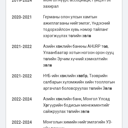
Монгол нүүрс ассоциаци, Гүйцэтгэх
2019-2024
захирал
Германы олон улсын хамтын
2020-2021
ажиллагааны нийгэмлэг, Үндэсний
тодорхойлсон хувь нэмэр тайланг
хэрэгжүүлэх төслийн зөвлөх
Азийн хөгжлийн банкны AHURP төсөл,
2021-2022
Улаанбаатар хотын ногоон орон сууц
төслийн Эрчим хүчний хэмнэлтийн
зөвлөх
НҮБ-ийн хөгжлийн хөтөлбөр, Тээврийн
2021-2022
салбарын хүлэмжийн хийн тооллогын
аргачлал боловсруулах төслийн Зөвлөх
Азийн хөгжлийн банк, Монгол Улсад
2022-2024
Хөргүүрийн бодисын менежментийг
сайжруулах төслийн зөвлөх
Монголын химийн нийгэмлэгийн УЗ-
2022-2024