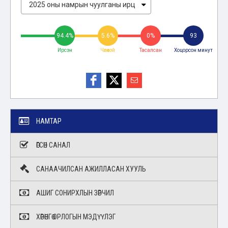
94.4%
5.6%
0%
93
Ирсэн
Чөлөөтэй
Тасалсан
Хоцорсон минут
НАМТАР
ӨГСӨН САНАЛ
САНААЧИЛСАН АЖИЛЛАСАН ХУУЛЬ
АШИГ СОНИРХЛЫН ЗӨРЧИЛ
ХӨРӨНГӨ ОРЛОГЫН МЭДҮҮЛЭГ