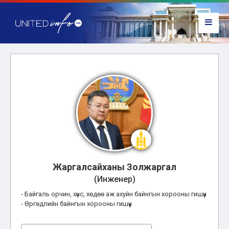
Жаргалсайханы Золжаргал
(Инженер)
- Байгаль орчин, хүнс, хөдөө аж ахуйн байнгын хорооны гишүүн
- Өргөдлийн байнгын хорооны гишүүн