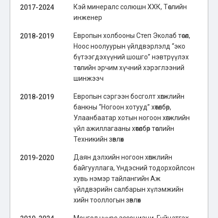
Кэй минералс солюшн ХХК, Төслийн
2017-2024
инженер
Европын холбооны Степ Эколаб төсөл,
2018-2019
Ноос ноолуурын үйлдвэрлэлд “эко
бүтээгдэхүүний шошго” нэвтрүүлэх
төслийн эрчим хүчний хэрэглээний
шинжээч
Европын сэргээн босголт хөгжлийн
2018-2019
банкны “Ногоон хотууд” хөтөлбөр,
Улаанбаатар хотын ногоон хөгжлийн
үйл ажиллагааны хөтөлбөр төслийн
Техникийн зөвлөх
Даян дэлхийн ногоон хөгжлийн
2019-2020
байгууллага, Үндэсний тодорхойлсон
хувь нэмэр тайлангийн Аж
үйлдвэрийн салбарын хүлэмжийн
хийн тооллогын зөвлөх