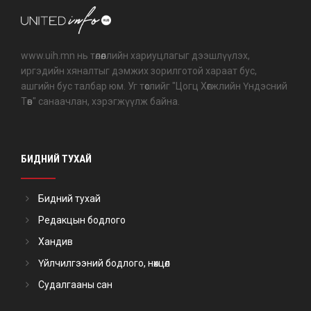
www.uih.mn нь төлөөллийн хариуцлагыг дээшлүүлэх,
иргэдийн хяналтыг дэмжих зорилготой хараат бус,
ашгийн бус талбар юм. Уг төслийг "Цогц Хөгжлийн Үндэсний
Төв" санаачлан, хэрэгжүүлж байна.
БИДНИЙ ТУХАЙ
Бидний тухай
Редакцын бодлого
Хандив
Үйлчилгээний бодлого, нөхцөл
Судалгааны сан