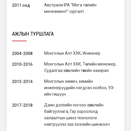
Австрали IPA “Мега төслийн
2011 онд
менежмент” сургалт
АЖЛЫН ТУРШЛАГА
Монголын Алт ХХК, Инженер
2004-2008
Монголын Алт ХХК, Төслийн менежер,
2010-2016
Судалгаа хөгжлийн төвийн захирал
Монголын химич, химийн
2013-2014
инженерүүдийн нэгдсэн холбоо, УЗ-
ийн гишүүн
Даян дэлхийн ногоон хөгжлийн
2017-2018
байгууллага, Гэр хороололд
халаалтын шинэ технологи
нэвтрүүлэх зах зээлийн шинжээч