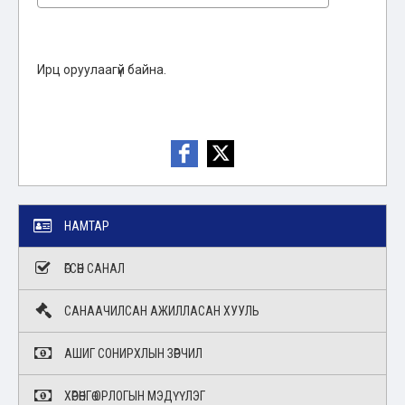
Ирц оруулаагүй байна.
НАМТАР
ӨГСӨН САНАЛ
САНААЧИЛСАН АЖИЛЛАСАН ХУУЛЬ
АШИГ СОНИРХЛЫН ЗӨРЧИЛ
ХӨРӨНГӨ ОРЛОГЫН МЭДҮҮЛЭГ