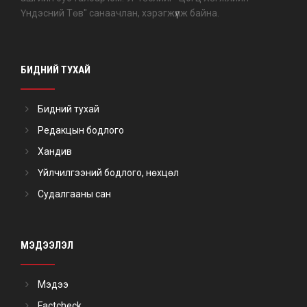
Үндэсний Төв" санаачлан, хэрэгжүүлж байна.
БИДНИЙ ТУХАЙ
Бидний тухай
Редакцын бодлого
Хандив
Үйлчилгээний бодлого, нөхцөл
Судалгааны сан
МЭДЭЭЛЭЛ
Мэдээ
Factcheck