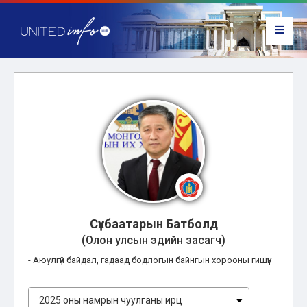
Сүхбаатарын Батболд
(Олон улсын эдийн засагч)
- Аюулгүй байдал, гадаад бодлогын байнгын хорооны гишүүн