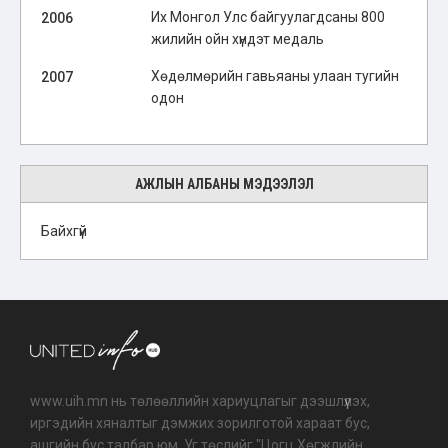
Их Монгол Улс байгуулагдсаны 800
2006
жилийн ойн хүндэт медаль
Хөдөлмөрийн гавьяаны улаан тугийн
2007
одон
АЖЛЫН АЛБАНЫ МЭДЭЭЛЭЛ
Байхгүй
www.uih.mn нь төлөөллийн хариуцлагыг дээшлүүлэх,
иргэдийн хяналтыг дэмжих зорилготой хараат бус,
ашгийн бус талбар юм. Уг төслийг "Цогц Хөгжлийн