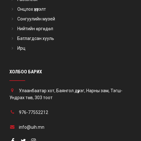
Онцлох үзүүлэлт
Сонгуулийн музей
Нийтийн өргөдөл
Батлагдсан хууль
Ирц
ХОЛБОО БАРИХ
Улаанбаатар хот, Баянгол дүүрэг, Нарны зам, Тэгш-
Ундрах төв, 303 тоот
976-77552212
info@uih.mn