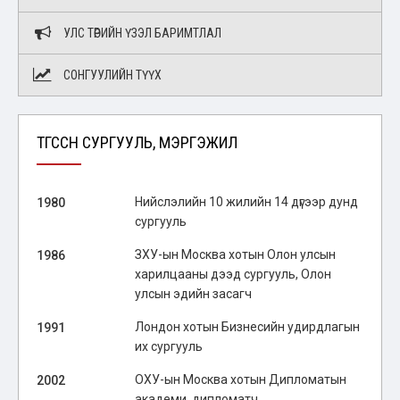
УЛС ТӨРИЙН ҮЗЭЛ БАРИМТЛАЛ
СОНГУУЛИЙН ТҮҮХ
ТӨГССӨН СУРГУУЛЬ, МЭРГЭЖИЛ
Нийслэлийн 10 жилийн 14 дүгээр дунд
1980
сургууль
ЗХУ-ын Москва хотын Олон улсын
1986
харилцааны дээд сургууль, Олон
улсын эдийн засагч
Лондон хотын Бизнесийн удирдлагын
1991
их сургууль
ОХУ-ын Москва хотын Дипломатын
2002
академи, дипломатч