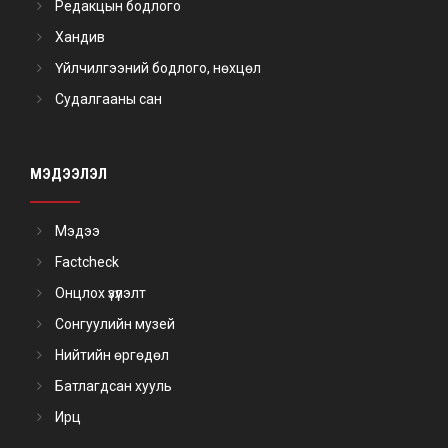
Редакцын бодлого
Хандив
Үйлчилгээний бодлого, нөхцөл
Судалгааны сан
МЭДЭЭЛЭЛ
Мэдээ
Factcheck
Онцлох үзүүлэлт
Сонгуулийн музей
Нийтийн өргөдөл
Батлагдсан хууль
Ирц