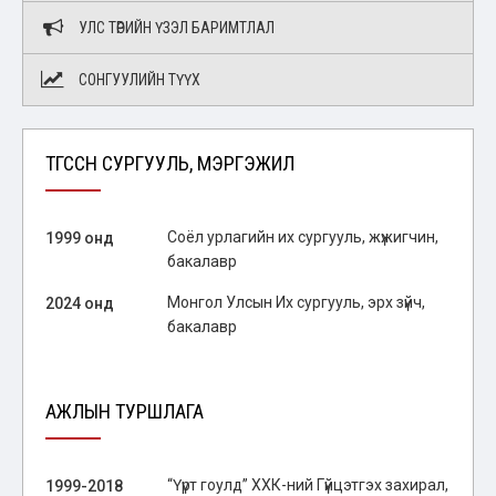
УЛС ТӨРИЙН ҮЗЭЛ БАРИМТЛАЛ
СОНГУУЛИЙН ТҮҮХ
ТӨГССӨН СУРГУУЛЬ, МЭРГЭЖИЛ
Соёл урлагийн их сургууль, жүжигчин,
1999 онд
бакалавр
Монгол Улсын Их сургууль, эрх зүйч,
2024 онд
бакалавр
АЖЛЫН ТУРШЛАГА
“Үүрт гоулд” ХХК-ний Гүйцэтгэх захирал,
1999-2018