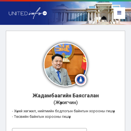
Жадамбаагийн Баясгалан
(Жүжигчин)
- Хүний хөгжил, нийгмийн бодлогын байнгын хорооны гишүүн
- Төсвийн байнгын хорооны гишүүн