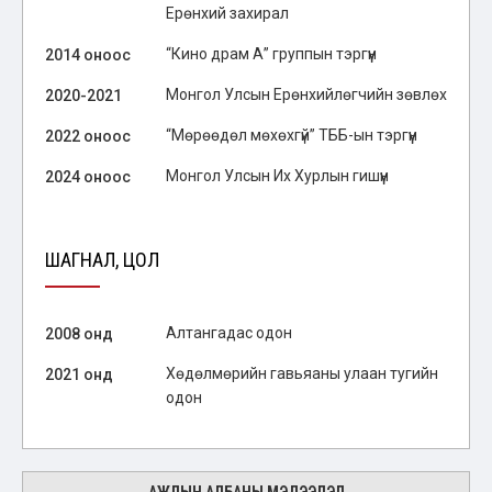
Ерөнхий захирал
“Кино драм А” группын тэргүүн
2014 оноос
Монгол Улсын Ерөнхийлөгчийн зөвлөх
2020-2021
“Мөрөөдөл мөхөхгүй” ТББ-ын тэргүүн
2022 оноос
Монгол Улсын Их Хурлын гишүүн
2024 оноос
ШАГНАЛ, ЦОЛ
Алтангадас одон
2008 онд
Хөдөлмөрийн гавьяаны улаан тугийн
2021 онд
одон