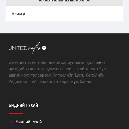
АЖЛЫН АЛБАНЫ МЭДЭЭЛЭЛ
Байхгүй
www.uih.mn нь төлөөллийн хариуцлагыг дээшлүүлэх,
иргэдийн хяналтыг дэмжих зорилготой хараат бус,
ашгийн бус талбар юм. Уг төслийг "Цогц Хөгжлийн
Үндэсний Төв" санаачлан, хэрэгжүүлж байна.
БИДНИЙ ТУХАЙ
Бидний тухай