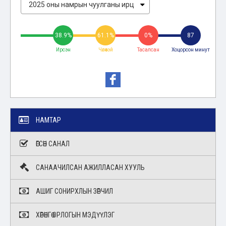
38.9%
61.1%
0%
87
Ирсэн
Чөлөөтэй
Тасалсан
Хоцорсон минут
НАМТАР
ӨГСӨН САНАЛ
САНААЧИЛСАН АЖИЛЛАСАН ХУУЛЬ
АШИГ СОНИРХЛЫН ЗӨРЧИЛ
ХӨРӨНГӨ ОРЛОГЫН МЭДҮҮЛЭГ