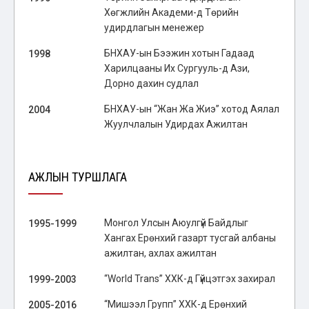
Хөгжлийн Академи-д Төрийн
удирдлагын менежер
БНХАУ-ын Бээжин хотын Гадаад
1998
Харилцааны Их Сургууль-д Ази,
Дорно дахин судлал
БНХАУ-ын “Жан Жа Жиэ” хотод Аялал
2004
Жуулчлалын Удирдах Ажилтан
АЖЛЫН ТУРШЛАГА
Монгол Улсын Аюулгүй Байдлыг
1995-1999
Хангах Ерөнхий газарт тусгай албаны
ажилтан, ахлах ажилтан
“World Trans” ХХК-д Гүйцэтгэх захирал
1999-2003
“Мишээл Групп” ХХК-д Ерөнхий
2005-2016