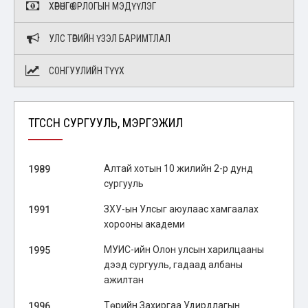
ХӨРӨНГӨ ОРЛОГЫН МЭДҮҮЛЭГ
УЛС ТӨРИЙН ҮЗЭЛ БАРИМТЛАЛ
СОНГУУЛИЙН ТҮҮХ
ТӨГССӨН СУРГУУЛЬ, МЭРГЭЖИЛ
Алтай хотын 10 жилийн 2-р дунд
1989
сургууль
ЗХУ-ын Улсыг аюулаас хамгаалах
1991
хорооны академи
МУИС-ийн Олон улсын харилцааны
1995
дээд сургууль, гадаад албаны
ажилтан
Төрийн Захиргаа Удирдлагын
1996