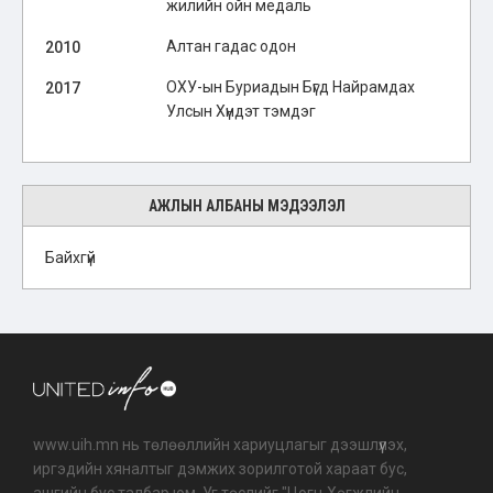
жилийн ойн медаль
Алтан гадас одон
2010
ОХУ-ын Буриадын Бүгд Найрамдах
2017
Улсын Хүндэт тэмдэг
АЖЛЫН АЛБАНЫ МЭДЭЭЛЭЛ
Байхгүй
www.uih.mn нь төлөөллийн хариуцлагыг дээшлүүлэх,
иргэдийн хяналтыг дэмжих зорилготой хараат бус,