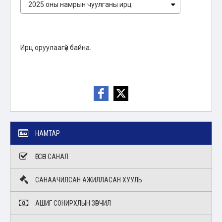
Ирц оруулаагүй байна.
НАМТАР
ӨГСӨН САНАЛ
САНААЧИЛСАН АЖИЛЛАСАН ХУУЛЬ
АШИГ СОНИРХЛЫН ЗӨРЧИЛ