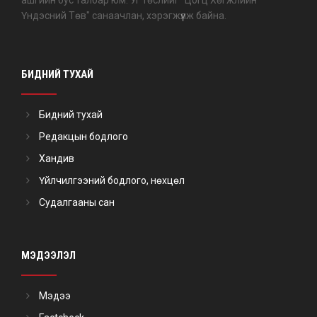
ашгийн бус талбар юм. Уг төслийг "Цогц Хөгжлийн
Үндэсний Төв" санаачлан, хэрэгжүүлж байна.
БИДНИЙ ТУХАЙ
Бидний тухай
Редакцын бодлого
Хандив
Үйлчилгээний бодлого, нөхцөл
Судалгааны сан
МЭДЭЭЛЭЛ
Мэдээ