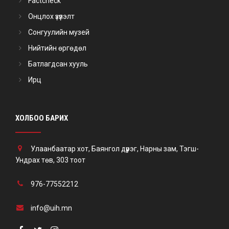
Factcheck
Онцлох үзүүлэлт
Сонгуулийн музей
Нийтийн өргөдөл
Батлагдсан хууль
Ирц
ХОЛБОО БАРИХ
Улаанбаатар хот, Баянгол дүүрэг, Нарны зам, Тэгш-
Ундрах төв, 303 тоот
976-77552212
info@uih.mn