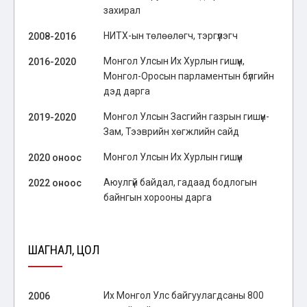
захирал
НИТХ-ын төлөөлөгч, тэргүүлэгч
2008-2016
Монгол Улсын Их Хурлын гишүүн,
2016-2020
Монгол-Оросын парламентын бүлгийн
дэд дарга
Монгол Улсын Засгийн газрын гишүүн-
2019-2020
Зам, Тээврийн хөгжлийн сайд
Монгол Улсын Их Хурлын гишүүн
2020 оноос
Аюулгүй байдал, гадаад бодлогын
2022 оноос
байнгын хорооны дарга
ШАГНАЛ, ЦОЛ
Их Монгол Улс байгуулагдсаны 800
2006