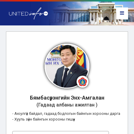
Бямбасүрэнгийн Энх-Амгалан
(Гадаад албаны ажилтан )
- Аюулгүй байдал, гадаад бодлогын байнгын хорооны дарга
- Хууль зүйн байнгын хорооны гишүүн