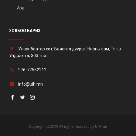
Ирц
ХОЛБОО БАРИХ
Улаанбаатар хот, Баянгол дүүрэг, Нарны зам, Тэгш-
Ундрах төв, 303 тоот
976-77552212
info@uih.mn
Copyright 2022 © All rights reserved by UIH.mn