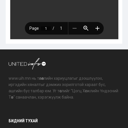
www.uih.mn нь төлөөллийн хариуцлагыг дээшлүүлэх,
иргэдийн хяналтыг дэмжих зорилготой хараат бус,
ашгийн бус талбар юм. Уг төслийг "Цогц Хөгжлийн Үндэсний
Төв" санаачлан, хэрэгжүүлж байна.
БИДНИЙ ТУХАЙ