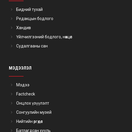
Бидний тухай
Редакцын бодлого
Хандив
Үйлчилгээний бодлого, нөхцөл
Судалгааны сан
МЭДЭЭЛЭЛ
Мэдээ
Factcheck
Онцлох үзүүлэлт
Сонгуулийн музей
Нийтийн өргөдөл
Батлагдсан хууль