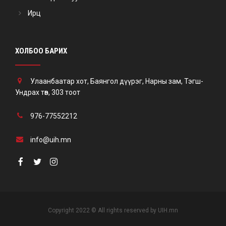
Ирц
ХОЛБОО БАРИХ
Улаанбаатар хот, Баянгол дүүрэг, Нарны зам, Тэгш-
Ундрах төв, 303 тоот
976-77552212
info@uih.mn
Copyright 2022 © All rights reserved by UIH.mn