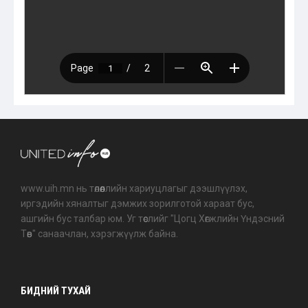
www.uih.mn нь төлөөллийн хариуцлагыг дээшлүүлэх,
иргэдийн хяналтыг дэмжих зорилготой хараат бус,
ашгийн бус талбар юм. Уг төслийг "Цогц Хөгжлийн Үндэсний
Төв" санаачлан, хэрэгжүүлж байна.
БИДНИЙ ТУХАЙ