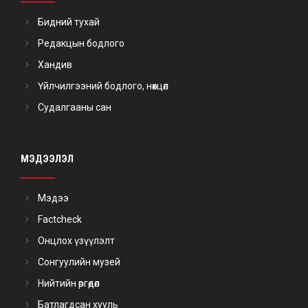
Бидний тухай
Редакцын бодлого
Хандив
Үйлчилгээний бодлого, нөхцөл
Судалгааны сан
МЭДЭЭЛЭЛ
Мэдээ
Factcheck
Онцлох үзүүлэлт
Сонгуулийн музей
Нийтийн өргөдөл
Батлагдсан хууль