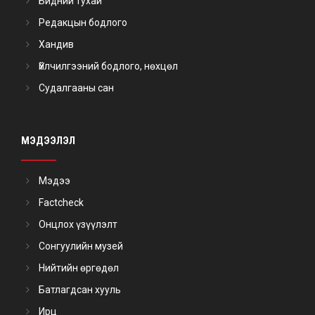
Бидний тухай
Редакцын бодлого
Хандив
Үйлчилгээний бодлого, нөхцөл
Судалгааны сан
МЭДЭЭЛЭЛ
Мэдээ
Factcheck
Онцлох үзүүлэлт
Сонгуулийн музей
Нийтийн өргөдөл
Батлагдсан хууль
Ирц