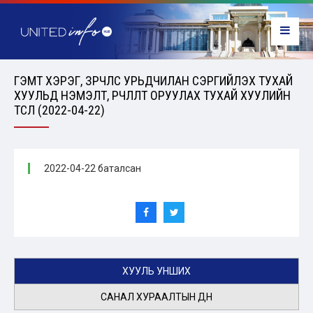
ГЭМТ ХЭРЭГ, ЗӨРЧЛӨӨС УРЬДЧИЛАН СЭРГИЙЛЭХ ТУХАЙ
ХУУЛЬД НЭМЭЛТ, ӨӨРЧЛӨЛТ ОРУУЛАХ ТУХАЙ ХУУЛИЙН
ТӨСӨЛ (2022-04-22)
2022-04-22 баталсан
ХУУЛЬ УНШИХ
САНАЛ ХУРААЛТЫН ДҮН