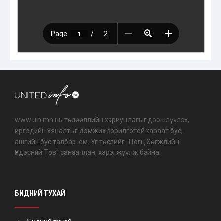
www.uih.mn нь төлөөллийн хариуцлагыг дээшлүүлэх,
иргэдийн хяналтыг дэмжих зорилготой хараат бус,
ашгийн бус талбар юм. Уг төслийг "Цогц Хөгжлийн
Үндэсний Төв" санаачлан, хэрэгжүүлж байна.
БИДНИЙ ТУХАЙ