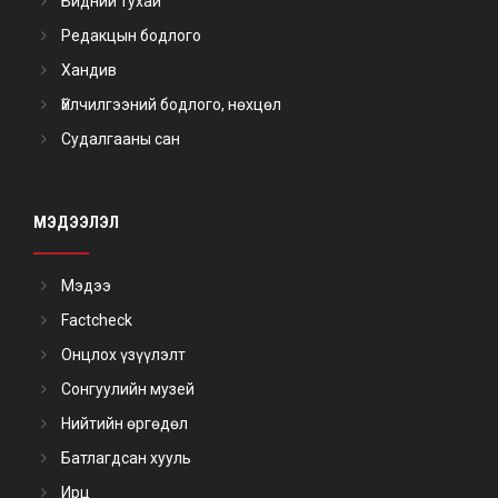
Бидний тухай
Редакцын бодлого
Хандив
Үйлчилгээний бодлого, нөхцөл
Судалгааны сан
МЭДЭЭЛЭЛ
Мэдээ
Factcheck
Онцлох үзүүлэлт
Сонгуулийн музей
Нийтийн өргөдөл
Батлагдсан хууль
Ирц