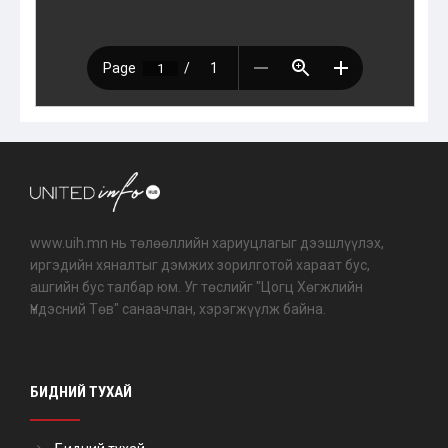
www.uih.mn нь төлөөллийн хариуцлагыг дээшлүүлэх,
иргэдийн хяналтыг дэмжих зорилготой хараат бус,
ашгийн бус талбар юм. Уг төслийг "Цогц Хөгжлийн
Үндэсний Төв" санаачлан, хэрэгжүүлж байна.
БИДНИЙ ТУХАЙ