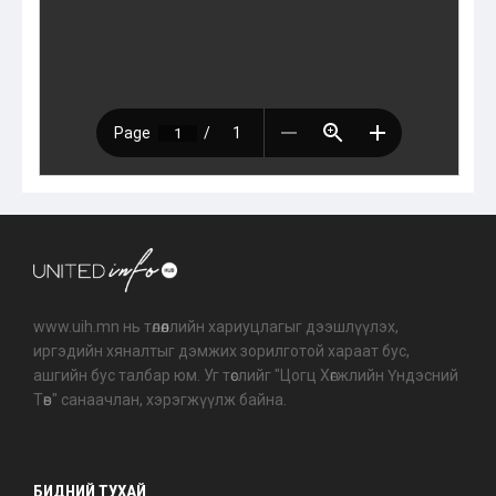
www.uih.mn нь төлөөллийн хариуцлагыг дээшлүүлэх,
иргэдийн хяналтыг дэмжих зорилготой хараат бус,
ашгийн бус талбар юм. Уг төслийг "Цогц Хөгжлийн Үндэсний
Төв" санаачлан, хэрэгжүүлж байна.
БИДНИЙ ТУХАЙ