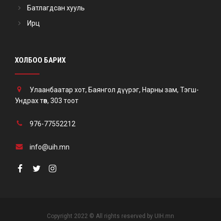
Батлагдсан хууль
Ирц
ХОЛБОО БАРИХ
Улаанбаатар хот, Баянгол дүүрэг, Нарны зам, Тэгш-
Ундрах төв, 303 тоот
976-77552212
info@uih.mn
Copyright 2022 © All rights reserved by UIH.mn