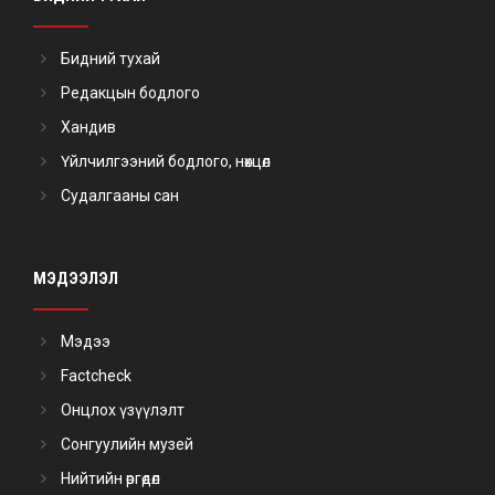
Бидний тухай
Редакцын бодлого
Хандив
Үйлчилгээний бодлого, нөхцөл
Судалгааны сан
МЭДЭЭЛЭЛ
Мэдээ
Factcheck
Онцлох үзүүлэлт
Сонгуулийн музей
Нийтийн өргөдөл