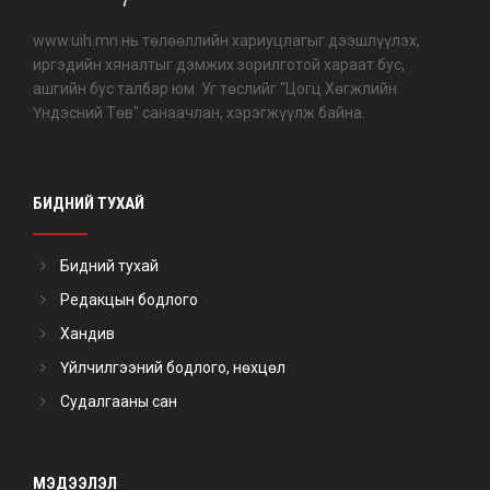
www.uih.mn нь төлөөллийн хариуцлагыг дээшлүүлэх,
иргэдийн хяналтыг дэмжих зорилготой хараат бус,
ашгийн бус талбар юм. Уг төслийг "Цогц Хөгжлийн
Үндэсний Төв" санаачлан, хэрэгжүүлж байна.
БИДНИЙ ТУХАЙ
Бидний тухай
Редакцын бодлого
Хандив
Үйлчилгээний бодлого, нөхцөл
Судалгааны сан
МЭДЭЭЛЭЛ