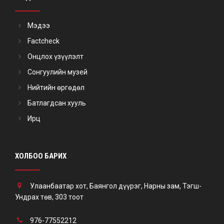
Мэдээ
Factcheck
Онцлох үзүүлэлт
Сонгуулийн музей
Нийтийн өргөдөл
Батлагдсан хууль
Ирц
ХОЛБОО БАРИХ
Улаанбаатар хот, Баянгол дүүрэг, Нарны зам, Тэгш-
Ундрах төв, 303 тоот
976-77552212