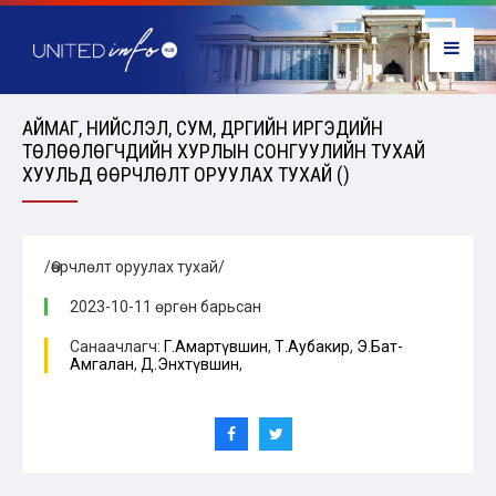
АЙМАГ, НИЙСЛЭЛ, СУМ, ДҮҮРГИЙН ИРГЭДИЙН
ТӨЛӨӨЛӨГЧДИЙН ХУРЛЫН СОНГУУЛИЙН ТУХАЙ
ХУУЛЬД ӨӨРЧЛӨЛТ ОРУУЛАХ ТУХАЙ ()
/Өөрчлөлт оруулах тухай/
2023-10-11 өргөн барьсан
Санаачлагч:
Г.Амартүвшин
,
Т.Аубакир
,
Э.Бат-
Амгалан
,
Д.Энхтүвшин
,