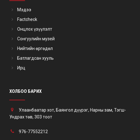
Мэдээ
Factcheck
Онцлох үзүүлэлт
Сонгуулийн музей
Нийтийн өргөдөл
Батлагдсан хууль
Ирц
ХОЛБОО БАРИХ
Улаанбаатар хот, Баянгол дүүрэг, Нарны зам, Тэгш-
Ундрах төв, 303 тоот
976-77552212