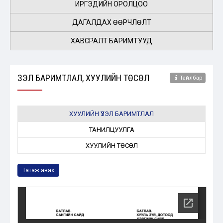
ИРГЭДИЙН ОРОЛЦОО
ДАГАЛДАХ ӨӨРЧЛӨЛТ
ХАВСРАЛТ БАРИМТУУД
ҮЗЭЛ БАРИМТЛАЛ, ХУУЛИЙН ТӨСӨЛ
Тайлбар
ХУУЛИЙН ҮЗЭЛ БАРИМТЛАЛ
ТАНИЛЦУУЛГА
ХУУЛИЙН ТӨСӨЛ
Татаж авах