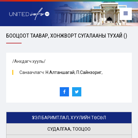
БООЦООТ ТААВАР, ХОНЖВОРТ СУГАЛААНЫ ТУХАЙ ()
/Анхдагч хууль/
Санаачлагч:
Н.Алтаншагай
,
П.Сайнзориг
,
ҮЗЭЛ БАРИМТЛАЛ, ХУУЛИЙН ТӨСӨЛ
СУДАЛГАА, ТООЦОО