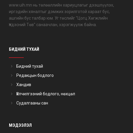
www.uih.mn нь төлөөллийн хариуцлагыг дээшлүүлэх,
иргэдийн хяналтыг дэмжих зорилготой хараат бус,
ашгийн бус талбар юм. Уг төслийг "Цогц Хөгжлийн
Үндэсний Төв" санаачлан, хэрэгжүүлж байна.
БИДНИЙ ТУХАЙ
Бидний тухай
Редакцын бодлого
Хандив
Үйлчилгээний бодлого, нөхцөл
Судалгааны сан
МЭДЭЭЛЭЛ