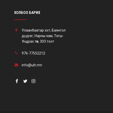
ХОЛБОО БАРИХ
Улаанбаатар хот, Баянгол
дүүрэг, Нарны зам, Тэгш-
Ундрах төв, 303 тоот
976-77552212
info@uih.mn