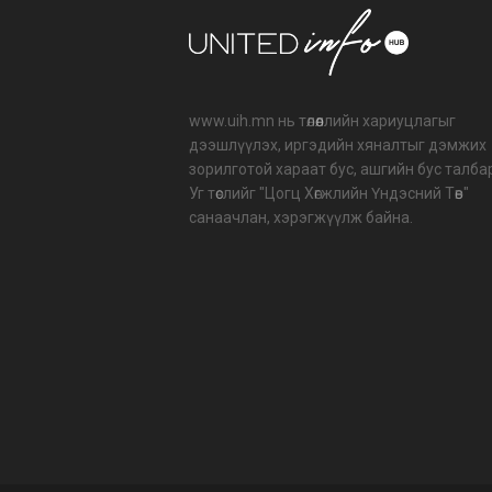
www.uih.mn нь төлөөллийн хариуцлагыг
дээшлүүлэх, иргэдийн хяналтыг дэмжих
зорилготой хараат бус, ашгийн бус талба
Уг төслийг "Цогц Хөгжлийн Үндэсний Төв"
санаачлан, хэрэгжүүлж байна.