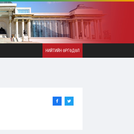
НИЙТИЙН ӨРГӨДӨЛ