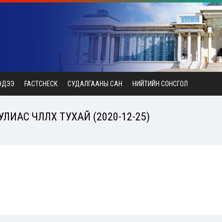
ЭДЭЭ
FACTCHECK
СУДАЛГААНЫ САН
НИЙТИЙН СОНСГОЛ
АС ЧӨЛӨӨЛӨХ ТУХАЙ (2020-12-25)